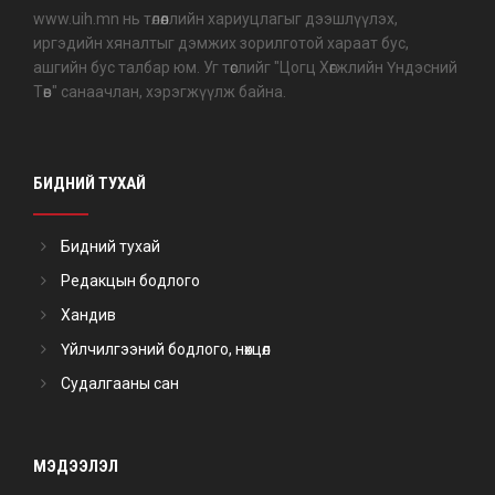
www.uih.mn нь төлөөллийн хариуцлагыг дээшлүүлэх,
иргэдийн хяналтыг дэмжих зорилготой хараат бус,
ашгийн бус талбар юм. Уг төслийг "Цогц Хөгжлийн Үндэсний
Төв" санаачлан, хэрэгжүүлж байна.
БИДНИЙ ТУХАЙ
Бидний тухай
Редакцын бодлого
Хандив
Үйлчилгээний бодлого, нөхцөл
Судалгааны сан
МЭДЭЭЛЭЛ