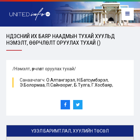
ҮНДЭСНИЙ ИХ БАЯР НААДМЫН ТУХАЙ ХУУЛЬД
НЭМЭЛТ, ӨӨРЧЛӨЛТ ОРУУЛАХ ТУХАЙ ()
/Нэмэлт, өөрчлөлт оруулах тухай/
Санаачлагч:
О.Алтангэрэл
,
Н.Батсүмбэрэл
,
Э.Болормаа
,
П.Сайнзориг
,
Б.Тулга
,
Г.Хосбаяр
,
ҮЗЭЛ БАРИМТЛАЛ, ХУУЛИЙН ТӨСӨЛ