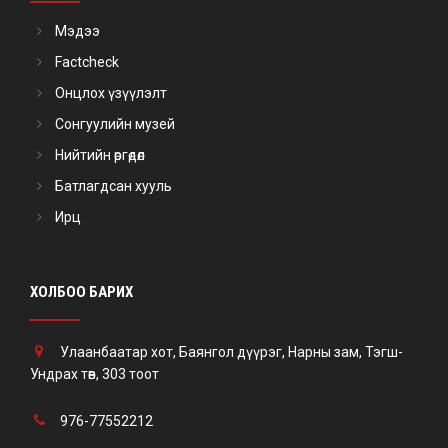
Мэдээ
Factcheck
Онцлох үзүүлэлт
Сонгуулийн музей
Нийтийн өргөдөл
Батлагдсан хууль
Ирц
ХОЛБОО БАРИХ
Улаанбаатар хот, Баянгол дүүрэг, Нарны зам, Тэгш-
Ундрах төв, 303 тоот
976-77552212