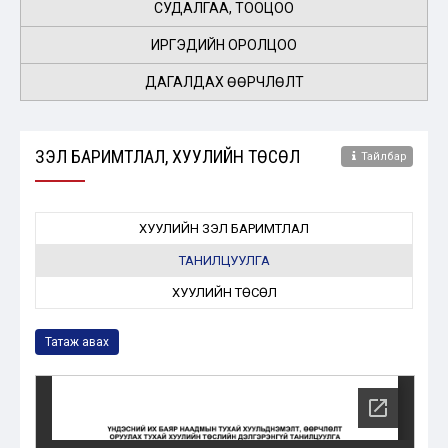
СУДАЛГАА, ТООЦОО
ИРГЭДИЙН ОРОЛЦОО
ДАГАЛДАХ ӨӨРЧЛӨЛТ
ҮЗЭЛ БАРИМТЛАЛ, ХУУЛИЙН ТӨСӨЛ
Тайлбар
ХУУЛИЙН ҮЗЭЛ БАРИМТЛАЛ
ТАНИЛЦУУЛГА
ХУУЛИЙН ТӨСӨЛ
Татаж авах