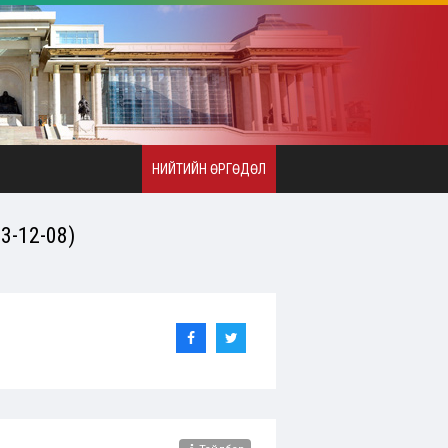
НИЙТИЙН ӨРГӨДӨЛ
-12-08)