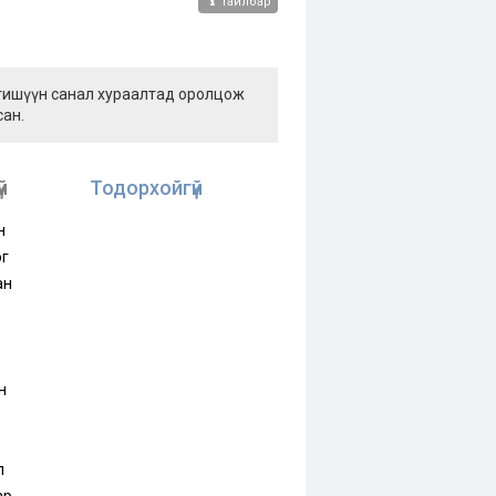
Тайлбар
 гишүүн санал хураалтад оролцож
сан.
й
Тодорхойгүй
н
эг
ан
н
л