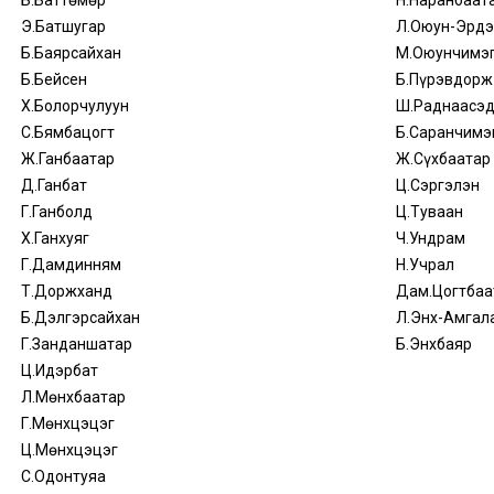
Б.Баттөмөр
Н.Наранбаат
Э.Батшугар
Л.Оюун-Эрдэ
Б.Баярсайхан
М.Оюунчимэ
Б.Бейсен
Б.Пүрэвдорж
Х.Болорчулуун
Ш.Раднаасэ
С.Бямбацогт
Б.Саранчимэ
Ж.Ганбаатар
Ж.Сүхбаатар
Д.Ганбат
Ц.Сэргэлэн
Г.Ганболд
Ц.Туваан
Х.Ганхуяг
Ч.Ундрам
Г.Дамдинням
Н.Учрал
Т.Доржханд
Дам.Цогтбаа
Б.Дэлгэрсайхан
Л.Энх-Амгал
Г.Занданшатар
Б.Энхбаяр
Ц.Идэрбат
Л.Мөнхбаатар
Г.Мөнхцэцэг
Ц.Мөнхцэцэг
С.Одонтуяа