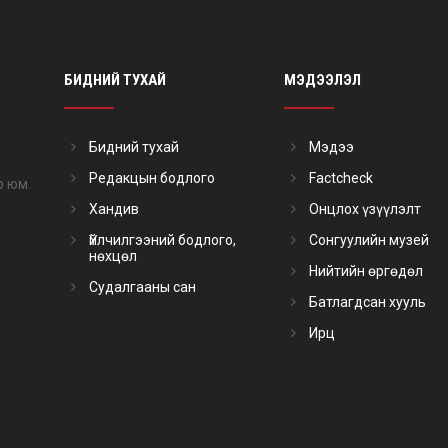
БИДНИЙ ТУХАЙ
МЭДЭЭЛЭЛ
Бидний тухай
Мэдээ
Редакцын бодлого
Factcheck
р юм.
Хандив
Онцлох үзүүлэлт
Үйлчилгээний бодлого,
Сонгуулийн музей
нөхцөл
Нийтийн өргөдөл
Судалгааны сан
Батлагдсан хууль
Ирц