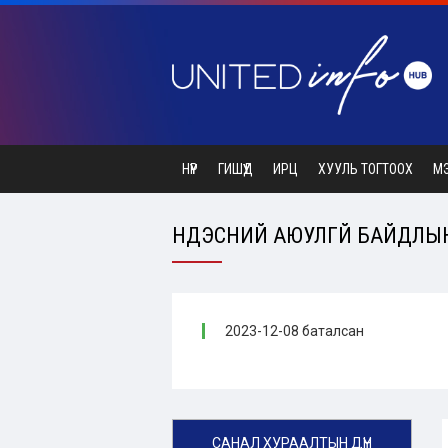
НҮҮР
ГИШҮҮД
ИРЦ
ХУУЛЬ ТОГТООХ
М
ҮНДЭСНИЙ АЮУЛГҮЙ БАЙДЛЫН
2023-12-08 баталсан
САНАЛ ХУРААЛТЫН ДҮН