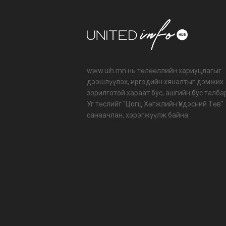
www.uih.mn нь төлөөллийн хариуцлагыг
дээшлүүлэх, иргэдийн хяналтыг дэмжих
зорилготой хараат бус, ашгийн бус талба
Уг төслийг "Цогц Хөгжлийн Үндэсний Төв"
санаачлан, хэрэгжүүлж байна.