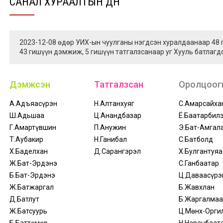
САНАЛ ХУРААЛТЫН ДҮН
2023-12-08 өдөр УИХ-ын чуулганы нэгдсэн хуралдаанаар 48
43 гишүүн дэмжиж, 5 гишүүн татгалзсанаар уг Хууль батлагд
Дэмжсэн
Татгалзсан
Оролцоогү
А.Адъяасүрэн
Н.Алтанхуяг
С.Амарсайха
Ш.Адьшаа
Ц.Анандбазар
Ё.Баатарбил
Г.Амартүвшин
П.Анужин
Э.Бат-Амгал
Т.Аубакир
Н.Ганибал
С.Батболд
Х.Баделхан
Д.Сарангэрэл
Х.Булгантуяа
Ж.Бат-Эрдэнэ
С.Ганбаатар
Б.Бат-Эрдэнэ
Ц.Даваасүрэ
Ж.Батжаргал
Б.Жавхлан
Д.Батлут
Б.Жаргалмаа
Ж.Батсуурь
Ц.Мөнх-Орги