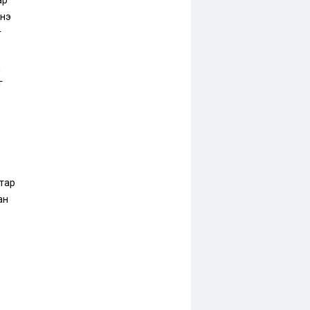
ар
нэ
г
д
г
тар
ан