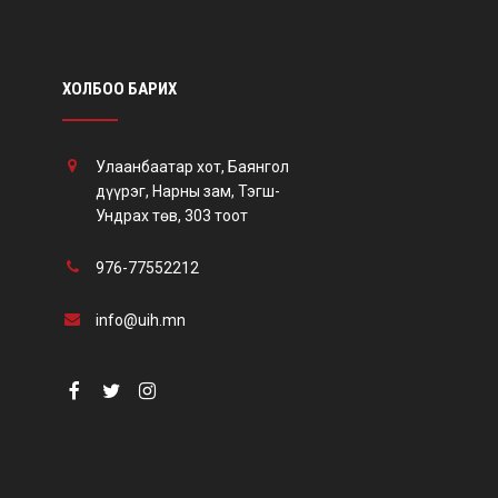
ХОЛБОО БАРИХ
Улаанбаатар хот, Баянгол
дүүрэг, Нарны зам, Тэгш-
Ундрах төв, 303 тоот
976-77552212
info@uih.mn