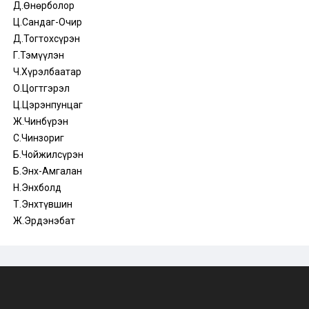
Д.Өнөрболор
Ц.Сандаг-Очир
Д.Тогтохсүрэн
Г.Тэмүүлэн
Ч.Хүрэлбаатар
О.Цогтгэрэл
Ц.Цэрэнпунцаг
Ж.Чинбүрэн
С.Чинзориг
Б.Чойжилсүрэн
Б.Энх-Амгалан
Н.Энхболд
Т.Энхтүвшин
Ж.Эрдэнэбат