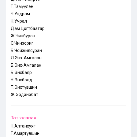
Г.Тэмүүлэн
Ч.Ундрам
Н.Учрал
Дам.Цогтбаатар
Ж.Чинбүрэн
С.Чинзориг
Б.Чойжилсүрэн
Л.Энх-Амгалан
Б.Энх-Амгалан
Б.Энхбаяр
Н.Энхболд
Т.Энхтүвшин
Ж.Эрдэнэбат
Татгалзсан
Н.Алтанхуяг
Г.Амартүвшин