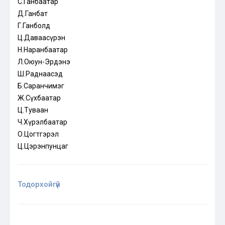
С.Ганбаатар
Д.Ганбат
Г.Ганболд
Ц.Даваасүрэн
Н.Наранбаатар
Л.Оюун-Эрдэнэ
Ш.Раднаасэд
Б.Саранчимэг
Ж.Сүхбаатар
Ц.Туваан
Ч.Хүрэлбаатар
О.Цогтгэрэл
Ц.Цэрэнпунцаг
Тодорхойгүй