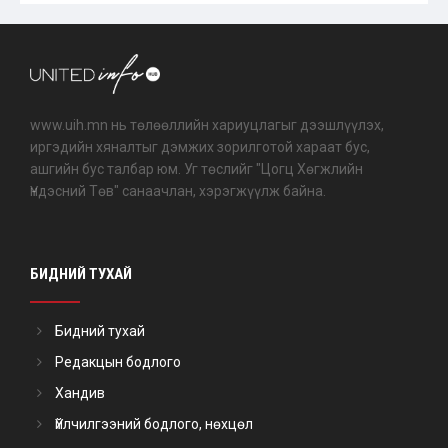
www.uih.mn нь төлөөллийн хариуцлагыг дээшлүүлэх,
иргэдийн хяналтыг дэмжих зорилготой хараат бус,
ашгийн бус талбар юм. Уг төслийг "Цогц Хөгжлийн
Үндэсний Төв" санаачлан, хэрэгжүүлж байна.
БИДНИЙ ТУХАЙ
Бидний тухай
Редакцын бодлого
Хандив
Үйлчилгээний бодлого, нөхцөл