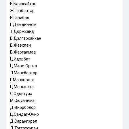
Б.Баярсайхан
Ж.Ганбаатар
Н.Ганибал
Г.Дамдинням
Т.Доржханд
Б.Дэлгэрсайхан
Б.Жавхлан
Б.Жаргалмаа
Ц.Идэрбат
Ц.Мөнх-Оргил
Л.Мөнхбаатар
Г.Мөнхцэцэг
Ц.Мөнхцэцэг
С.Одонтуяа
М.Оюунчимэг
Д.Өнөрболор
Ц.Сандаг-Очир
Д.Сарангэрэл
Д.Тогтохсүрэн