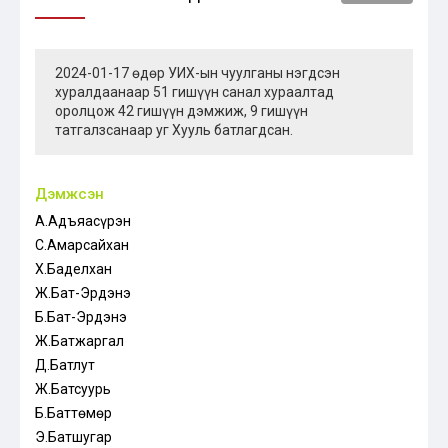
2024-01-17 өдөр УИХ-ын чуулганы нэгдсэн
хуралдаанаар 51 гишүүн санал хураалтад
оролцож 42 гишүүн дэмжиж, 9 гишүүн
татгалзсанаар уг Хууль батлагдсан.
Дэмжсэн
А.Адъяасүрэн
С.Амарсайхан
Х.Баделхан
Ж.Бат-Эрдэнэ
Б.Бат-Эрдэнэ
Ж.Батжаргал
Д.Батлут
Ж.Батсуурь
Б.Баттөмөр
Э.Батшугар