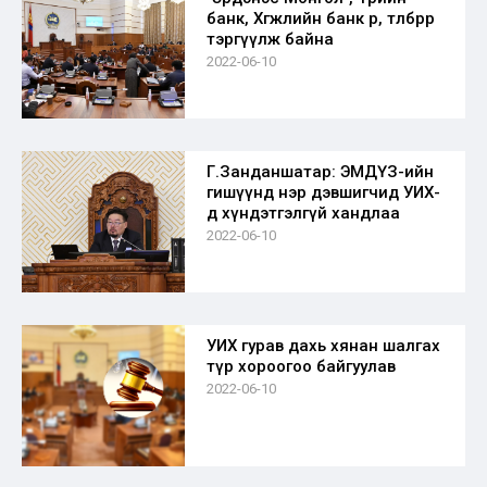
банк, Хөгжлийн банк өр, төлбөрөөрөө
тэргүүлж байна
2022-06-10
Г.Занданшатар: ЭМДҮЗ-ийн
гишүүнд нэр дэвшигчид УИХ-
д хүндэтгэлгүй хандлаа
2022-06-10
УИХ гурав дахь хянан шалгах
түр хороогоо байгуулав
2022-06-10