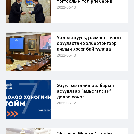
тогтоолын төсөл өргөн барив
2022-06-13
Үндсэн хуульд нэмэлт, өөрчлөлт
оруулахтай холбоотойгоор
ажлын хэсэг байгууллаа
2022-06-13
Эрүүл мэндийн салбарын
асуудлаар “амьсгалсан”
долоо хоног
2022-06-12
"Эрдэнэс Монгол", Төрийн