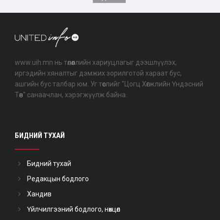
www.uih.mn нь төлөөллийн хариуцлагыг дээшлүүлэх,
иргэдийн хяналтыг дэмжих зорилготой хараат бус,
ашгийн бус талбар юм. Уг төслийг "Цогц Хөгжлийн Үндэсний
Төв" санаачлан, хэрэгжүүлж байна.
БИДНИЙ ТУХАЙ
Бидний тухай
Редакцын бодлого
Хандив
Үйлчилгээний бодлого, нөхцөл