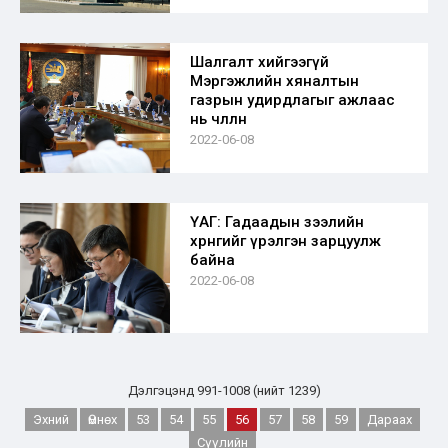
Шалгалт хийгээгүй
Мэргэжлийн хяналтын
газрын удирдлагыг ажлаас
нь чөлөөлнө
2022-06-08
ҮАГ: Гадаадын зээлийн
хөрөнгийг үрэлгэн зарцуулж
байна
2022-06-08
Дэлгэцэнд 991-1008 (нийт 1239)
Эхний
Өмнөх
53
54
55
56
57
58
59
Дараах
Сүүлийн