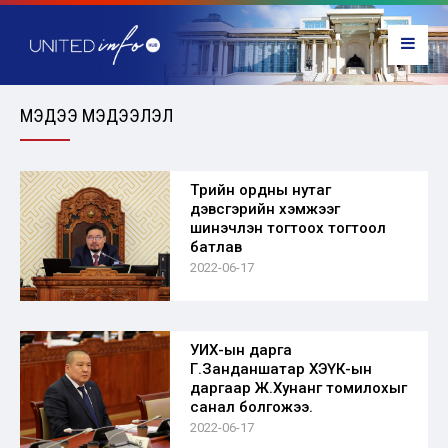
МЭДЭЭ МЭДЭЭЛЭЛ
Төрийн ордны нутаг
дэвсгэрийн хэмжээг
шинэчлэн тогтоох тогтоол
батлав
2022-06-17
УИХ-ын дарга
Г.Занданшатар ХЭҮК-ын
даргаар Ж.Хунанг томилохыг
санал болгожээ.
2022-06-17