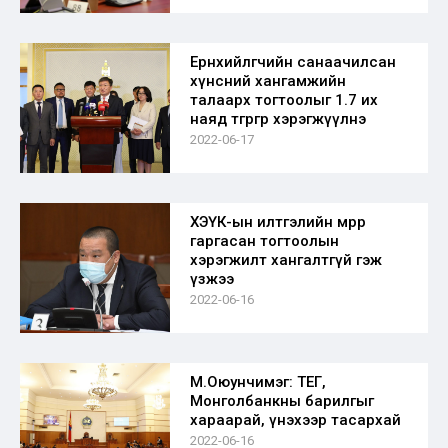
Ерөнхийлөгчийн санаачилсан
хүнсний хангамжийн
талаарх тогтоолыг 1.7 их
наяд төгрөгөөр хэрэгжүүлнэ
2022-06-17
ХЭҮК-ын илтгэлийн мөрөөр
гаргасан тогтоолын
хэрэгжилт хангалтгүй гэж
үзжээ
2022-06-16
М.Оюунчимэг: ТЕГ,
Монголбанкны барилгыг
хараарай, үнэхээр тасархай
2022-06-16