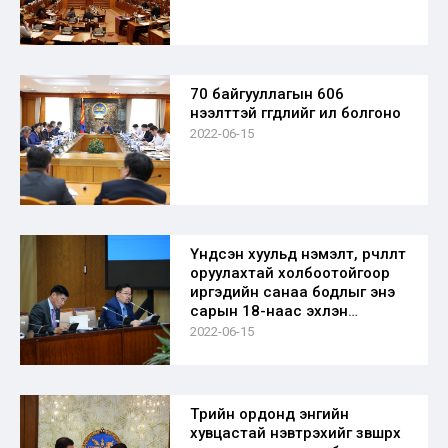
70 байгууллагын 606
нээлттэй өгөгдлийг ил болгоно
2022-06-15
Үндсэн хуульд нэмэлт, өөрчлөлт
оруулахтай холбоотойгоор
иргэдийн санаа бодлыг энэ
сарын 18-наас эхлэн
судална
2022-06-15
Төрийн ордонд энгийн
хувцастай нэвтрэхийг зөвшөөрөх