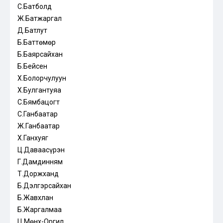
С.Батболд
Ж.Батжаргал
Д.Батлут
Б.Баттөмөр
Б.Баярсайхан
Б.Бейсен
Х.Болорчулуун
Х.Булгантуяа
С.Бямбацогт
С.Ганбаатар
Ж.Ганбаатар
Х.Ганхуяг
Ц.Даваасүрэн
Г.Дамдинням
Т.Доржханд
Б.Дэлгэрсайхан
Б.Жавхлан
Б.Жаргалмаа
Ц.Мөнх-Оргил