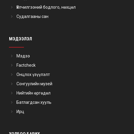
Үйлчилгээний бодлого, нөхцөл
Судалгааны сан
МЭДЭЭЛЭЛ
Мэдээ
Factcheck
Онцлох үзүүлэлт
Сонгуулийн музей
Нийтийн өргөдөл
Батлагдсан хууль
Ирц