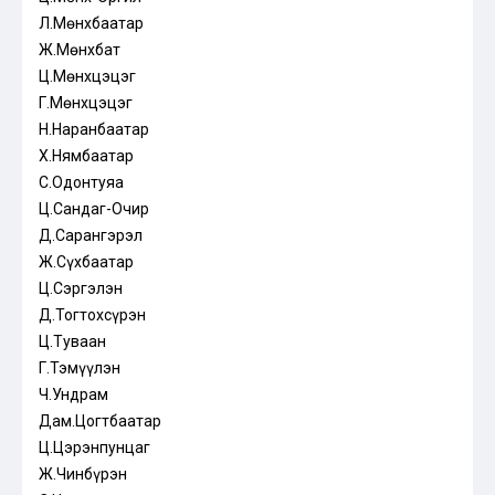
Л.Мөнхбаатар
Ж.Мөнхбат
Ц.Мөнхцэцэг
Г.Мөнхцэцэг
Н.Наранбаатар
Х.Нямбаатар
С.Одонтуяа
Ц.Сандаг-Очир
Д.Сарангэрэл
Ж.Сүхбаатар
Ц.Сэргэлэн
Д.Тогтохсүрэн
Ц.Туваан
Г.Тэмүүлэн
Ч.Ундрам
Дам.Цогтбаатар
Ц.Цэрэнпунцаг
Ж.Чинбүрэн