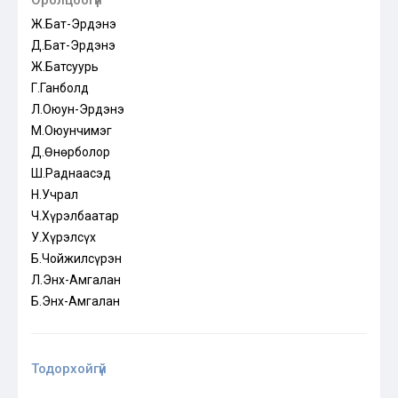
Оролцоогүй
Ж.Бат-Эрдэнэ
Д.Бат-Эрдэнэ
Ж.Батсуурь
Г.Ганболд
Л.Оюун-Эрдэнэ
М.Оюунчимэг
Д.Өнөрболор
Ш.Раднаасэд
Н.Учрал
Ч.Хүрэлбаатар
У.Хүрэлсүх
Б.Чойжилсүрэн
Л.Энх-Амгалан
Б.Энх-Амгалан
Тодорхойгүй