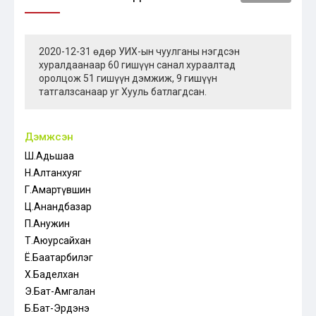
2020-12-31 өдөр УИХ-ын чуулганы нэгдсэн
хуралдаанаар 60 гишүүн санал хураалтад
оролцож 51 гишүүн дэмжиж, 9 гишүүн
татгалзсанаар уг Хууль батлагдсан.
Дэмжсэн
Ш.Адьшаа
Н.Алтанхуяг
Г.Амартүвшин
Ц.Анандбазар
П.Анужин
Т.Аюурсайхан
Ё.Баатарбилэг
Х.Баделхан
Э.Бат-Амгалан
Б.Бат-Эрдэнэ