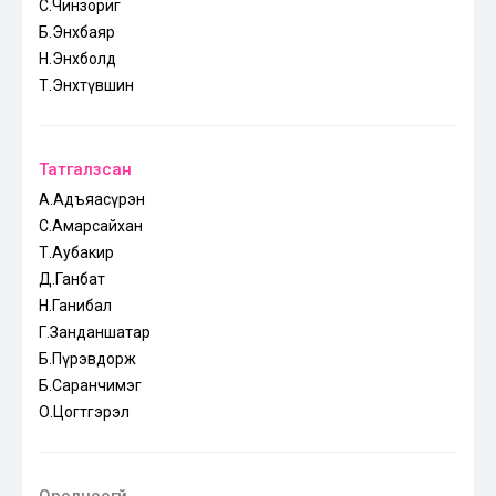
С.Чинзориг
Б.Энхбаяр
Н.Энхболд
Т.Энхтүвшин
Татгалзсан
А.Адъяасүрэн
С.Амарсайхан
Т.Аубакир
Д.Ганбат
Н.Ганибал
Г.Занданшатар
Б.Пүрэвдорж
Б.Саранчимэг
О.Цогтгэрэл