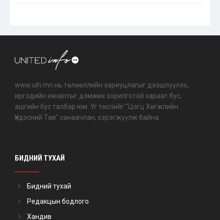
www.uih.mn нь төлөөллийн хариуцлагыг дээшлүүлэх,
иргэдийн хяналтыг дэмжих зорилготой хараат бус,
ашгийн бус талбар юм. Уг төслийг "Цогц Хөгжлийн
Үндэсний Төв" санаачлан, хэрэгжүүлж байна.
БИДНИЙ ТУХАЙ
Бидний тухай
Редакцын бодлого
Хандив