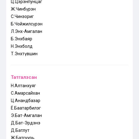
Ц.Цэрэнпунцаг
Ж.Чинбүрэн
С.Чинзориг
Б.Чойжилсүрэн
Л.Энх-Амгалан
Б.Энхбаяр
Н.Энхболд
Т.Энхтүвшин
Татгалзсан
Н.Алтанхуяг
С.Амарсайхан
Ц.Анандбазар
Ё.Баатарбилэг
Э.Бат-Амгалан
Д.Бат-Эрдэнэ
Д.Батлут
Ж.Батсуурь