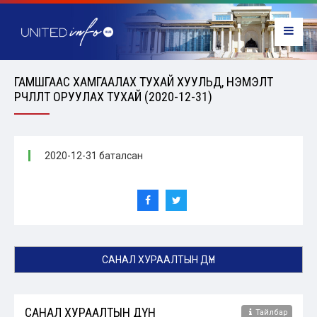
ГАМШГААС ХАМГААЛАХ ТУХАЙ ХУУЛЬД, НЭМЭЛТ
ӨӨРЧЛӨЛТ ОРУУЛАХ ТУХАЙ (2020-12-31)
2020-12-31 баталсан
САНАЛ ХУРААЛТЫН ДҮН
САНАЛ ХУРААЛТЫН ДҮН
Тайлбар