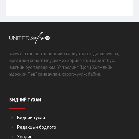
www.uih.mn нь төлөөллийн хариуцлагыг дээшлүүлэх,
иргэдийн хяналтыг дэмжих зорилготой хараат бус,
ашгийн бус талбар юм. Уг төслийг "Цогц Хөгжлийн
Үндэсний Төв" санаачлан, хэрэгжүүлж байна.
БИДНИЙ ТУХАЙ
Бидний тухай
Редакцын бодлого
Хандив