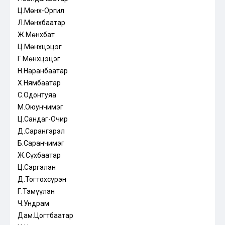
Ц.Мөнх-Оргил
Л.Мөнхбаатар
Ж.Мөнхбат
Ц.Мөнхцэцэг
Г.Мөнхцэцэг
Н.Наранбаатар
Х.Нямбаатар
С.Одонтуяа
М.Оюунчимэг
Ц.Сандаг-Очир
Д.Сарангэрэл
Б.Саранчимэг
Ж.Сүхбаатар
Ц.Сэргэлэн
Д.Тогтохсүрэн
Г.Тэмүүлэн
Ч.Ундрам
Дам.Цогтбаатар