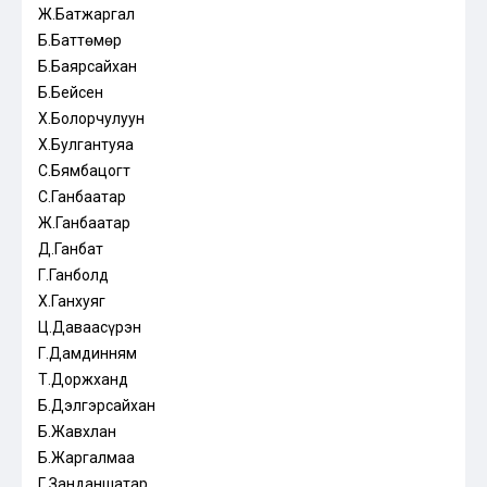
Ж.Батжаргал
Б.Баттөмөр
Б.Баярсайхан
Б.Бейсен
Х.Болорчулуун
Х.Булгантуяа
С.Бямбацогт
С.Ганбаатар
Ж.Ганбаатар
Д.Ганбат
Г.Ганболд
Х.Ганхуяг
Ц.Даваасүрэн
Г.Дамдинням
Т.Доржханд
Б.Дэлгэрсайхан
Б.Жавхлан
Б.Жаргалмаа
Г.Занданшатар