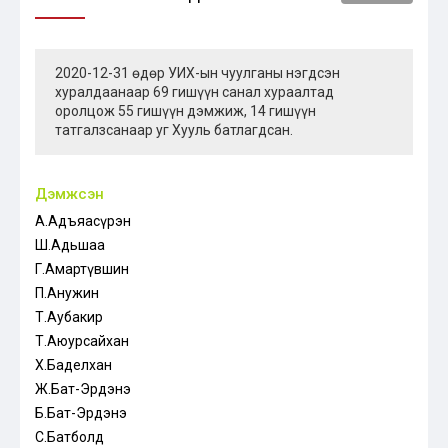
2020-12-31 өдөр УИХ-ын чуулганы нэгдсэн
хуралдаанаар 69 гишүүн санал хураалтад
оролцож 55 гишүүн дэмжиж, 14 гишүүн
татгалзсанаар уг Хууль батлагдсан.
Дэмжсэн
А.Адъяасүрэн
Ш.Адьшаа
Г.Амартүвшин
П.Анужин
Т.Аубакир
Т.Аюурсайхан
Х.Баделхан
Ж.Бат-Эрдэнэ
Б.Бат-Эрдэнэ
С.Батболд