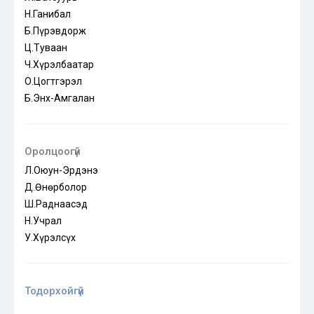
Н.Ганибал
Б.Пүрэвдорж
Ц.Туваан
Ч.Хүрэлбаатар
О.Цогтгэрэл
Б.Энх-Амгалан
Оролцоогүй
Л.Оюун-Эрдэнэ
Д.Өнөрболор
Ш.Раднаасэд
Н.Учрал
У.Хүрэлсүх
Тодорхойгүй