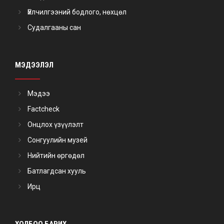
Үйлчилгээний бодлого, нөхцөл
Судалгааны сан
МЭДЭЭЛЭЛ
Мэдээ
Factcheck
Онцлох үзүүлэлт
Сонгуулийн музей
Нийтийн өргөдөл
Батлагдсан хууль
Ирц