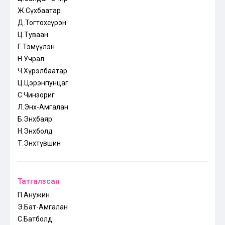
Ж.Сүхбаатар
Д.Тогтохсүрэн
Ц.Туваан
Г.Тэмүүлэн
Н.Учрал
Ч.Хүрэлбаатар
Ц.Цэрэнпунцаг
С.Чинзориг
Л.Энх-Амгалан
Б.Энхбаяр
Н.Энхболд
Т.Энхтүвшин
Татгалзсан
П.Анужин
Э.Бат-Амгалан
С.Батболд