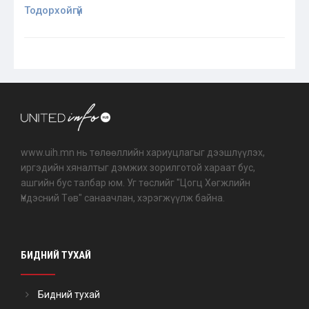
Тодорхойгүй
www.uih.mn нь төлөөллийн хариуцлагыг дээшлүүлэх,
иргэдийн хяналтыг дэмжих зорилготой хараат бус,
ашгийн бус талбар юм. Уг төслийг "Цогц Хөгжлийн
Үндэсний Төв" санаачлан, хэрэгжүүлж байна.
БИДНИЙ ТУХАЙ
Бидний тухай