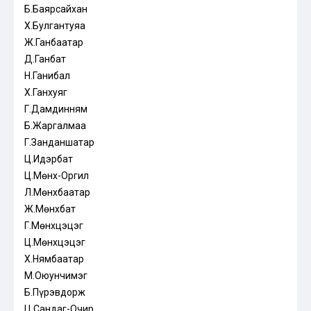
Б.Баярсайхан
Х.Булгантуяа
Ж.Ганбаатар
Д.Ганбат
Н.Ганибал
Х.Ганхуяг
Г.Дамдинням
Б.Жаргалмаа
Г.Занданшатар
Ц.Идэрбат
Ц.Мөнх-Оргил
Л.Мөнхбаатар
Ж.Мөнхбат
Г.Мөнхцэцэг
Ц.Мөнхцэцэг
Х.Нямбаатар
М.Оюунчимэг
Б.Пүрэвдорж
Ц.Сандаг-Очир