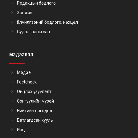
Редакцын бодлого
Хандив
Үйлчилгээний бодлого, нөхцөл
Судалгааны сан
МЭДЭЭЛЭЛ
Мэдээ
Factcheck
Онцлох үзүүлэлт
Сонгуулийн музей
Нийтийн өргөдөл
Батлагдсан хууль
Ирц