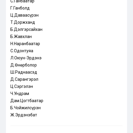
С.Ганбаатар
Г.Ганболд
Ц.Даваасүрэн
Т.Доржханд
Б.Дэлгэрсайхан
Б.Жавхлан
Н.Наранбаатар
С.Одонтуяа
Л.Оюун-Эрдэнэ
Д.Өнөрболор
Ш.Раднаасэд
Д.Сарангэрэл
Ц.Сэргэлэн
Ч.Ундрам
Дам.Цогтбаатар
Б.Чойжилсүрэн
Ж.Эрдэнэбат