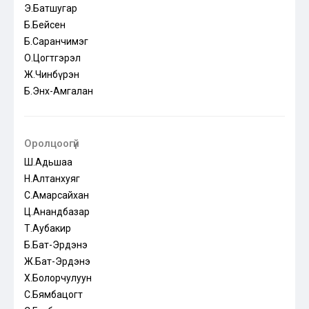
Э.Батшугар
Б.Бейсен
Б.Саранчимэг
О.Цогтгэрэл
Ж.Чинбүрэн
Б.Энх-Амгалан
Оролцоогүй
Ш.Адьшаа
Н.Алтанхуяг
С.Амарсайхан
Ц.Анандбазар
Т.Аубакир
Б.Бат-Эрдэнэ
Ж.Бат-Эрдэнэ
Х.Болорчулуун
С.Бямбацогт