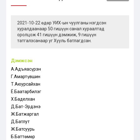
2021-10-22 өдөр УИХ-ын чуулганы нэгдсэн
хуралдаанаар 50 гишүүн санал хураалтад
оролцож 41 гишүүн дэмжиж, 9 гишүүн
татгалзсанаар уг Хууль батлагдсан.
Дэмжсэн
А.Адъяасүрэн
Г.Амартүвшин
Т.Аюурсайхан
Ё.Баатарбилэг
Х.Баделхан
Д.Бат-Эрдэнэ
Ж.Батжаргал
Д.Батлут
Ж.Батсуурь
Б.Баттөмөр