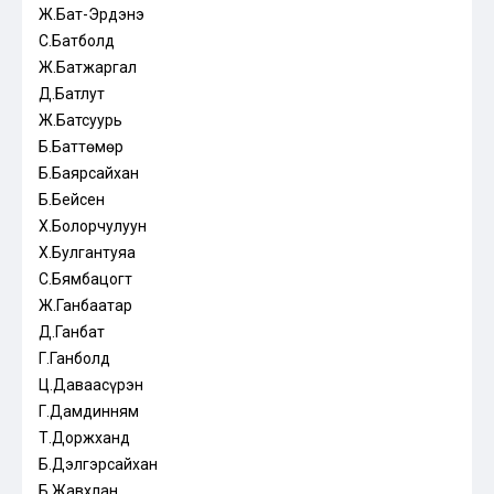
Ж.Бат-Эрдэнэ
С.Батболд
Ж.Батжаргал
Д.Батлут
Ж.Батсуурь
Б.Баттөмөр
Б.Баярсайхан
Б.Бейсен
Х.Болорчулуун
Х.Булгантуяа
С.Бямбацогт
Ж.Ганбаатар
Д.Ганбат
Г.Ганболд
Ц.Даваасүрэн
Г.Дамдинням
Т.Доржханд
Б.Дэлгэрсайхан
Б.Жавхлан