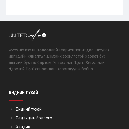
www.uih.mn нь төлөөллийн хариуцлагыг дээшлүүлэх,
иргэдийн хяналтыг дэмжих зорилготой хараат бус,
ашгийн бус талбар юм. Уг төслийг "Цогц Хөгжлийн
Үндэсний Төв" санаачлан, хэрэгжүүлж байна.
БИДНИЙ ТУХАЙ
Бидний тухай
Редакцын бодлого
Хандив