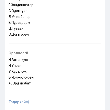
Г.Занданшатар
С.Одонтуяа
Д.Өнөрболор
Б.Пүрэвдорж
Ц.Туваан
О.Цогтгэрэл
Оролцоогүй
Н.Алтанхуяг
Н.Учрал
У.Хүрэлсүх
Б.Чойжилсүрэн
Ж.Эрдэнэбат
Тодорхойгүй