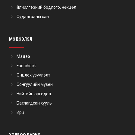
Үйлчилгээний бодлого, нөхцөл
Судалгааны сан
МЭДЭЭЛЭЛ
Мэдээ
Factcheck
Онцлох үзүүлэлт
Сонгуулийн музей
Нийтийн өргөдөл
Батлагдсан хууль
Ирц