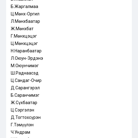
Б.Жаргалмаа
Ц.Мөнх-Оргил
Л.Мөнхбаатар
Ж.Мөнхбат
Г.Мөнхцэцэг
Ц.Мөнхцэцэг
Н.Наранбаатар
Л.Оюун-Эрдэнэ
М.Оюунчимэг
Ш.Раднаасэд
Ц.Сандаг-Очир
Д.Сарангэрэл
Б.Саранчимэг
Ж.Сүхбаатар
Ц.Сэргэлэн
Д.Тогтохсүрэн
Г.Тэмүүлэн
Ч.Ундрам