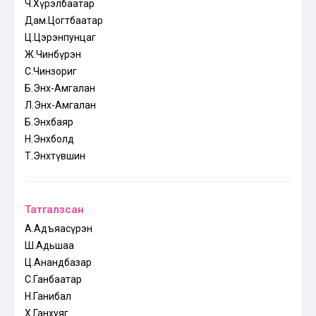
Ч.Хүрэлбаатар
Дам.Цогтбаатар
Ц.Цэрэнпунцаг
Ж.Чинбүрэн
С.Чинзориг
Б.Энх-Амгалан
Л.Энх-Амгалан
Б.Энхбаяр
Н.Энхболд
Т.Энхтүвшин
Татгалзсан
А.Адъяасүрэн
Ш.Адьшаа
Ц.Анандбазар
С.Ганбаатар
Н.Ганибал
Х.Ганхуяг