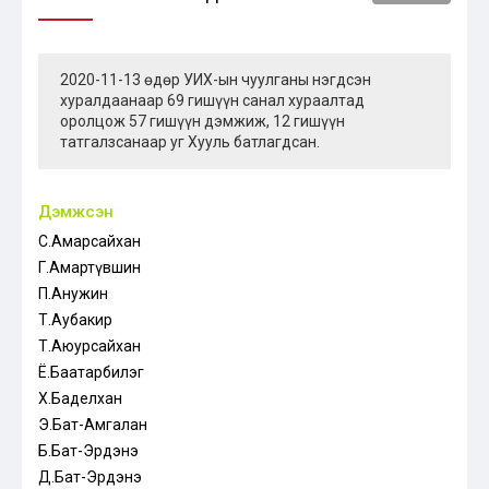
2020-11-13 өдөр УИХ-ын чуулганы нэгдсэн
хуралдаанаар 69 гишүүн санал хураалтад
оролцож 57 гишүүн дэмжиж, 12 гишүүн
татгалзсанаар уг Хууль батлагдсан.
Дэмжсэн
С.Амарсайхан
Г.Амартүвшин
П.Анужин
Т.Аубакир
Т.Аюурсайхан
Ё.Баатарбилэг
Х.Баделхан
Э.Бат-Амгалан
Б.Бат-Эрдэнэ
Д.Бат-Эрдэнэ