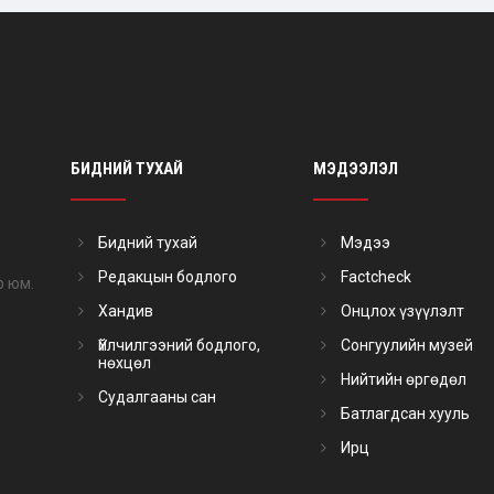
БИДНИЙ ТУХАЙ
МЭДЭЭЛЭЛ
Бидний тухай
Мэдээ
Редакцын бодлого
Factcheck
р юм.
Хандив
Онцлох үзүүлэлт
Үйлчилгээний бодлого,
Сонгуулийн музей
нөхцөл
Нийтийн өргөдөл
Судалгааны сан
Батлагдсан хууль
Ирц