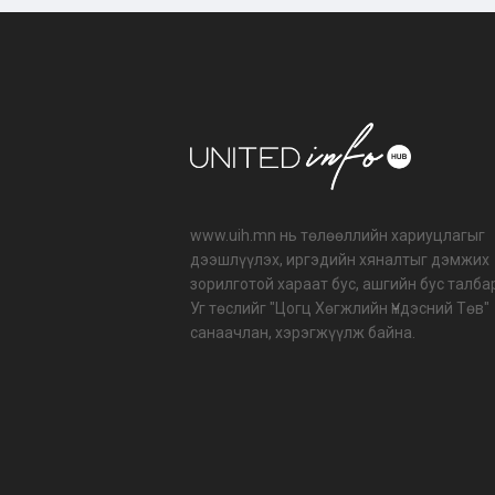
www.uih.mn нь төлөөллийн хариуцлагыг
дээшлүүлэх, иргэдийн хяналтыг дэмжих
зорилготой хараат бус, ашгийн бус талба
Уг төслийг "Цогц Хөгжлийн Үндэсний Төв"
санаачлан, хэрэгжүүлж байна.