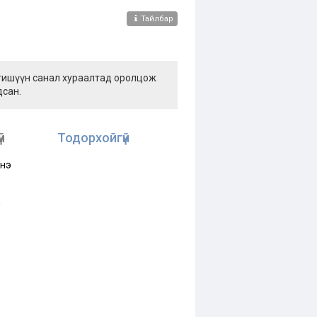
Тайлбар
 гишүүн санал хураалтад оролцож
дсан.
й
Тодорхойгүй
нэ
д