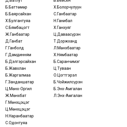
Д.Батлут
Б.Бейсен
Б.Баттөмөр
Х.Болорчулуун
Б.Баярсайхан
С.Ганбаатар
Х.Булгантуяа
Н.Ганибал
С.Бямбацогт
Х.Ганхуяг
Ж.Ганбаатар
Ц.Даваасүрэн
Д.Ганбат
Т.Доржханд
Г.Ганболд
Л.Мөнхбаатар
Г.Дамдинням
Х.Нямбаатар
Б.Дэлгэрсайхан
Б.Саранчимэг
Б.Жавхлан
Ц.Туваан
Б.Жаргалмаа
О.Цогтгэрэл
Г.Занданшатар
Б.Чойжилсүрэн
Ц.Мөнх-Оргил
Б.Энх-Амгалан
Ж.Мөнхбат
Л.Энх-Амгалан
Г.Мөнхцэцэг
Ц.Мөнхцэцэг
Н.Наранбаатар
С.Одонтуяа