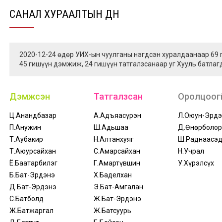
САНАЛ ХУРААЛТЫН ДҮН
2020-12-24 өдөр УИХ-ын чуулганы нэгдсэн хуралдаанаар 69
45 гишүүн дэмжиж, 24 гишүүн татгалзсанаар уг Хууль батлаг
Дэмжсэн
Татгалзсан
Оролцоогү
Ц.Анандбазар
А.Адъяасүрэн
Л.Оюун-Эрдэ
П.Анужин
Ш.Адьшаа
Д.Өнөрболор
Т.Аубакир
Н.Алтанхуяг
Ш.Раднаасэ
Т.Аюурсайхан
С.Амарсайхан
Н.Учрал
Ё.Баатарбилэг
Г.Амартүвшин
У.Хүрэлсүх
Б.Бат-Эрдэнэ
Х.Баделхан
Д.Бат-Эрдэнэ
Э.Бат-Амгалан
С.Батболд
Ж.Бат-Эрдэнэ
Ж.Батжаргал
Ж.Батсуурь