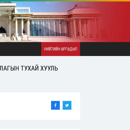
НИЙТИЙН ӨРГӨДӨЛ
ДЛАГЫН ТУХАЙ ХУУЛЬ