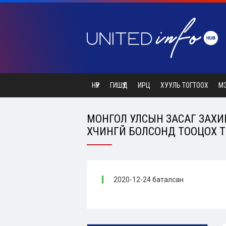
НҮҮР
ГИШҮҮД
ИРЦ
ХУУЛЬ ТОГТООХ
М
МОНГОЛ УЛСЫН ЗАСАГ ЗАХИР
ХҮЧИНГҮЙ БОЛСОНД ТООЦОХ ТУ
2020-12-24 баталсан