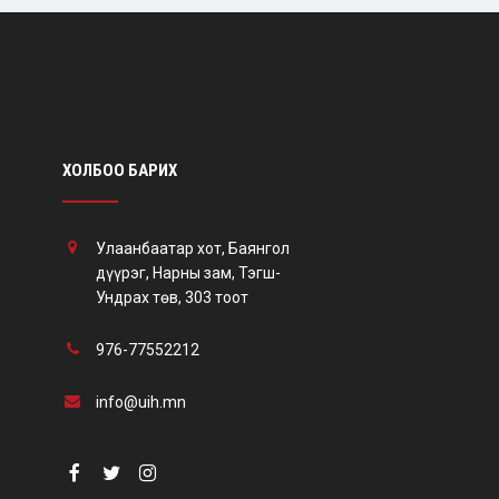
ХОЛБОО БАРИХ
Улаанбаатар хот, Баянгол
дүүрэг, Нарны зам, Тэгш-
Ундрах төв, 303 тоот
976-77552212
info@uih.mn