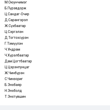
М.Оюунчимэг
Б.Пүрэвдорж
Ц.Сандаг-Очир
Д.Сарангэрэл
Ж.Сүхбаатар
Ц.Сэргэлэн
Д.Тогтохсүрэн
Г.Тэмүүлэн
Ч.Ундрам
Ч.Хүрэлбаатар
Дам.Цогтбаатар
Ц.Цэрэнпунцаг
Ж.Чинбүрэн
С.Чинзориг
Б.Энхбаяр
Н.Энхболд
Т.Энхтүвшин