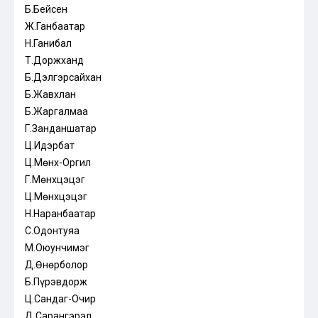
Б.Бейсен
Ж.Ганбаатар
Н.Ганибал
Т.Доржханд
Б.Дэлгэрсайхан
Б.Жавхлан
Б.Жаргалмаа
Г.Занданшатар
Ц.Идэрбат
Ц.Мөнх-Оргил
Г.Мөнхцэцэг
Ц.Мөнхцэцэг
Н.Наранбаатар
С.Одонтуяа
М.Оюунчимэг
Д.Өнөрболор
Б.Пүрэвдорж
Ц.Сандаг-Очир
Д.Сарангэрэл