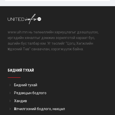
www.uih.mn нь төлөөллийн хариуцлагыг дээшлүүлэх,
иргэдийн хяналтыг дэмжих зорилготой хараат бус,
ашгийн бус талбар юм. Уг төслийг "Цогц Хөгжлийн
Үндэсний Төв" санаачлан, хэрэгжүүлж байна.
БИДНИЙ ТУХАЙ
Бидний тухай
Редакцын бодлого
Хандив
Үйлчилгээний бодлого, нөхцөл