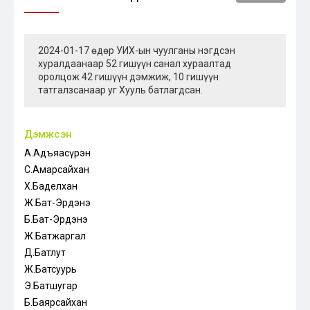
2024-01-17 өдөр УИХ-ын чуулганы нэгдсэн
хуралдаанаар 52 гишүүн санал хураалтад
оролцож 42 гишүүн дэмжиж, 10 гишүүн
татгалзсанаар уг Хууль батлагдсан.
Дэмжсэн
А.Адъяасүрэн
С.Амарсайхан
Х.Баделхан
Ж.Бат-Эрдэнэ
Б.Бат-Эрдэнэ
Ж.Батжаргал
Д.Батлут
Ж.Батсуурь
Э.Батшугар
Б.Баярсайхан