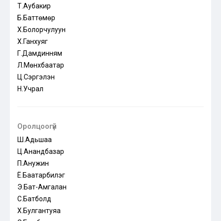
Т.Аубакир
Б.Баттөмөр
Х.Болорчулуун
Х.Ганхуяг
Г.Дамдинням
Л.Мөнхбаатар
Ц.Сэргэлэн
Н.Учрал
Оролцоогүй
Ш.Адьшаа
Ц.Анандбазар
П.Анужин
Ё.Баатарбилэг
Э.Бат-Амгалан
С.Батболд
Х.Булгантуяа