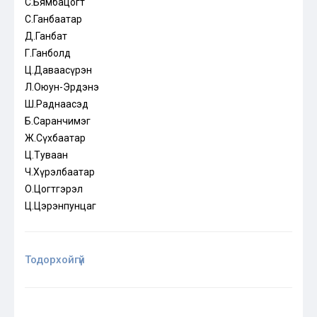
С.Бямбацогт
С.Ганбаатар
Д.Ганбат
Г.Ганболд
Ц.Даваасүрэн
Л.Оюун-Эрдэнэ
Ш.Раднаасэд
Б.Саранчимэг
Ж.Сүхбаатар
Ц.Туваан
Ч.Хүрэлбаатар
О.Цогтгэрэл
Ц.Цэрэнпунцаг
Тодорхойгүй