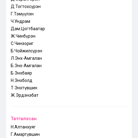
Д.Тогтохсүрэн
Г.Тэмүүлэн
Ч.Ундрам
Дам.Цогтбаатар
Ж.Чинбүрэн
С.Чинзориг
Б.Чойжилсүрэн
Л.Энх-Амгалан
Б.Энх-Амгалан
Б.Энхбаяр
Н.Энхболд
Т.Энхтүвшин
Ж.Эрдэнэбат
Татгалзсан
Н.Алтанхуяг
Г.Амартүвшин