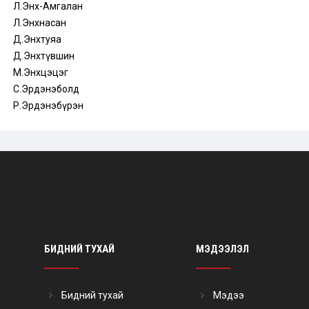
Л.Энх-Амгалан
Л.Энхнасан
Д.Энхтуяа
Д.Энхтүвшин
М.Энхцэцэг
С.Эрдэнэболд
Р.Эрдэнэбүрэн
БИДНИЙ ТУХАЙ
МЭДЭЭЛЭЛ
Бидний тухай
Мэдээ