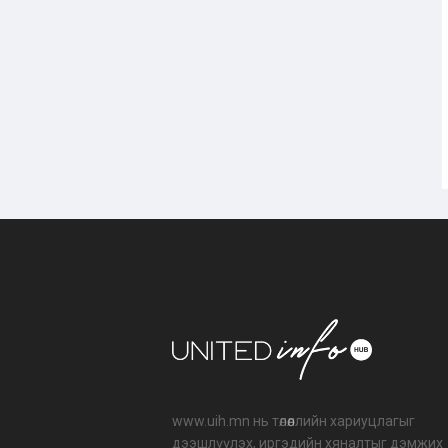
www.uih.mn нь төлөөллийн хариуцлагыг
дээшлүүлэх, иргэдийн хяналтыг дэмжих