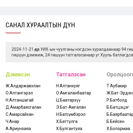
САНАЛ ХУРААЛТЫН ДҮН
2024-11-21 өдөр УИХ-ын чуулганы нэгдсэн хуралдаанаар 94 г
гишүүн дэмжиж, 24 гишүүн татгалзсанаар уг Хууль батлагдса
Дэмжсэн
Татгалзсан
Оролцоогү
Ж.Алдаржавхлан
Н.Алтанхуяг
Т.Аубакир
О.Алтангэрэл
О.Амгаланбаатар
Ж.Бат-Эрдэн
Н.Алтаншагай
Ц.Баатархүү
Р.Батболд
Д.Амарбаясгалан
Э.Бат-Амгалан
Б.Батцэцэг
С.Амарсайхан
Н.Батсүмбэрэл
Б.Баярбаата
Ч.Анар
Х.Баттулга
Б.Бейсен
А.Ариунзаяа
Х.Булгантуяа
Х.Болормаа