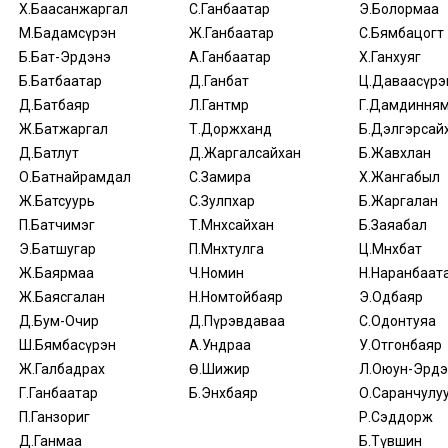
Х.Баасанжаргал
С.Ганбаатар
Э.Болормаа
М.Бадамсүрэн
Ж.Ганбаатар
С.Бямбацогт
Б.Бат-Эрдэнэ
А.Ганбаатар
Х.Ганхуяг
Б.Батбаатар
Д.Ганбат
Ц.Даваасүрэ
Д.Батбаяр
Л.Гантөмөр
Г.Дамдиння
Ж.Батжаргал
Т.Доржханд
Б.Дэлгэрсай
Д.Батлут
Д.Жаргалсайхан
Б.Жавхлан
О.Батнайрамдал
С.Замира
Х.Жангабыл
Ж.Батсуурь
С.Зулпхар
Б.Жаргалан
П.Батчимэг
Т.Мөнхсайхан
Б.Заяабал
Э.Батшугар
П.Мөнхтулга
Ц.Мөнхбат
Ж.Баярмаа
Ч.Номин
Н.Наранбаат
Ж.Баясгалан
Н.Номтойбаяр
Э.Одбаяр
Д.Бум-Очир
Д.Пүрэвдаваа
С.Одонтуяа
Ш.Бямбасүрэн
А.Ундраа
У.Отгонбаяр
Ж.Галбадрах
Ө.Шижир
Л.Оюун-Эрдэ
Г.Ганбаатар
Б.Энхбаяр
О.Саранчулу
П.Ганзориг
Р.Сэддорж
Д.Ганмаа
Б.Түвшин