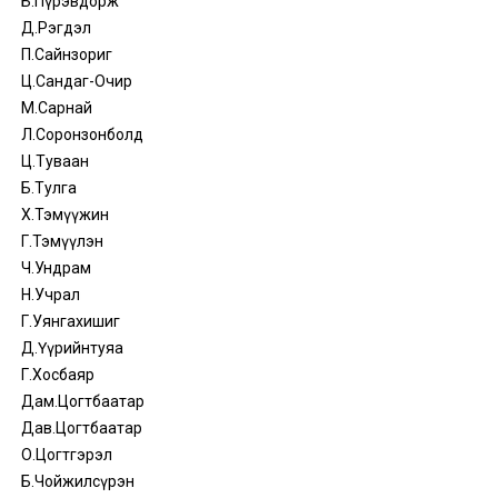
Б.Пүрэвдорж
Д.Рэгдэл
П.Сайнзориг
Ц.Сандаг-Очир
М.Сарнай
Л.Соронзонболд
Ц.Туваан
Б.Тулга
Х.Тэмүүжин
Г.Тэмүүлэн
Ч.Ундрам
Н.Учрал
Г.Уянгахишиг
Д.Үүрийнтуяа
Г.Хосбаяр
Дам.Цогтбаатар
Дав.Цогтбаатар
О.Цогтгэрэл
Б.Чойжилсүрэн