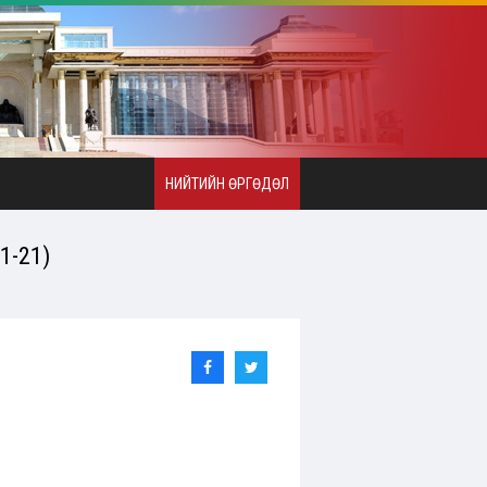
НИЙТИЙН ӨРГӨДӨЛ
1-21)