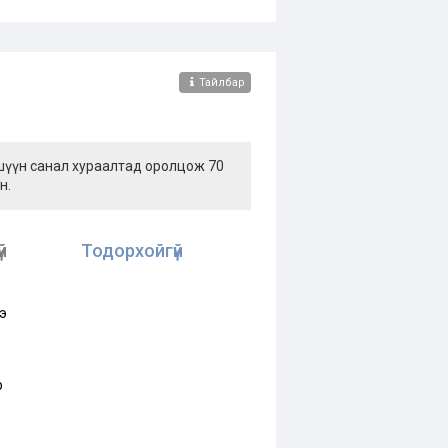
Тайлбар
ишүүн санал хураалтад оролцож 70
н.
й
Тодорхойгүй
э
р