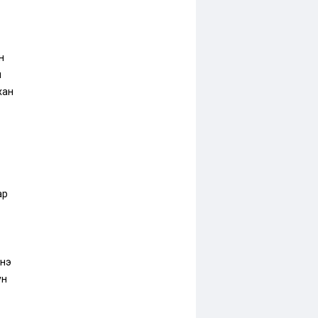
н
м
хан
ар
нэ
ун