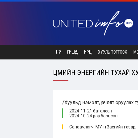
НҮҮР
ГИШҮҮД
ИРЦ
ХУУЛЬ ТОГТООХ
М
ЦӨМИЙН ЭНЕРГИЙН ТУХАЙ ХУУ
/Хуульд нэмэлт, өөрчлөлт оруулах 
2024-11-21 баталсан
2024-10-24 өргөн барьсан
Санаачлагч: МУ-н Засгийн газар,