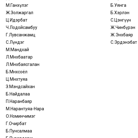
М.Ганхүлэг
Б.Уянга
Ж.Золжаргал
Б.Хэрлэн
Ц.Идэрбат
С.Цэнгүүн
Ч.Лодойсамбуу
Ж.Чинбүрэн
Г.Лувсанжамц
Ж.Энхбаяр
С.Лүндэг
С.Эрдэнэбат
М.Мандхай
Л.Мөнхбаатар
Л.Мөнхбаясгалан
Б.Мөнхсоёл
Ц.Мөнхтуяа
З.Мэндсайхан
Б.Найдалаа
П.Наранбаяр
М.Нарантуяа-Нара
О.Номинчимэг
Г.Очирбат
Б.Пунсалмаа