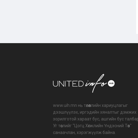
www.uih.mn нь төлөөллийн хариуцлагыг
дээшлүүлэх, иргэдийн хяналтыг дэмжих
зорилготой хараат бус, ашгийн бус талба
Уг төслийг "Цогц Хөгжлийн Үндэсний Төв"
санаачлан, хэрэгжүүлж байна.