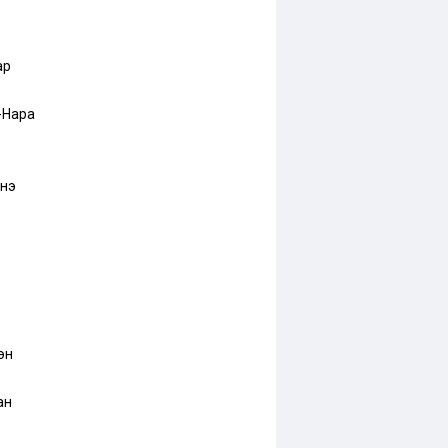
ар
-Нара
нэ
эн
ан