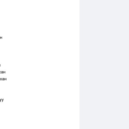
н
м
хан
хан
уу