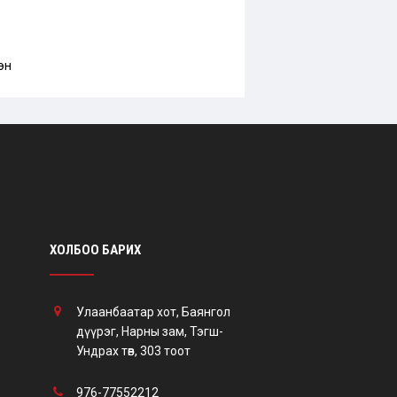
эн
ХОЛБОО БАРИХ
Улаанбаатар хот, Баянгол
дүүрэг, Нарны зам, Тэгш-
Ундрах төв, 303 тоот
976-77552212