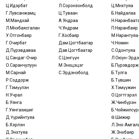
Ц.Идэрбат
Л.Соронзонболд
Ц.Мөнхтуяа
Г.Лувсанжамц
Ц.Туваан
Б.Найдалаа
М.Мандхай
А.Ундраа
Н.Наранбаат
Л.Мөнхбаясгалан
Ч.Ундрам
П.Наранбаяр
У.Отгонбаяр
Г.Хосбаяр
М.Нарантуяа
Г.Очирбат
Дам.Цогтбаатар
Ч.Номин
Д.Пүрэвдаваа
Дав.Цогтбаатар
С.Одонтуяа
Ц.Сандаг-Очир
С.Цэнгүүн
Л.Оюун-Эрдэ
О.Саранчулуун
М.Энхцэцэг
Б.Пүрэвдорж
М.Сарнай
С.Эрдэнэболд
Б.Тулга
Р.Сэддорж
Б.Түвшин
Г.Тэмүүлэн
Х.Тэмүүжин
Н.Учрал
О.Цогтгэрэл
Б.Уянга
Ж.Чинбүрэн
Г.Уянгахишиг
Б.Чойжилсүр
Д.Үүрийнтуяа
Ө.Шижир
Б.Хэрлэн
Л.Энх-Амгал
Д.Энхтуяа
Ж.Энхбаяр