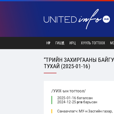
НҮҮР
ГИШҮҮД
ИРЦ
ХУУЛЬ ТОГТООХ
М
“ТӨРИЙН ЗАХИРГААНЫ БАЙГ
ТУХАЙ (2025-01-16)
/УИХ-ын тогтоол/
2025-01-16 баталсан
2024-12-25 өргөн барьсан
Санаачлагч: МУ-н Засгийн газар,