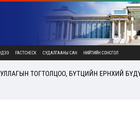
ЭДЭЭ
FACTCHECK
СУДАЛГААНЫ САН
НИЙТИЙН СОНСГОЛ
УУЛЛАГЫН ТОГТОЛЦОО, БҮТЦИЙН ЕРӨНХИЙ БҮД