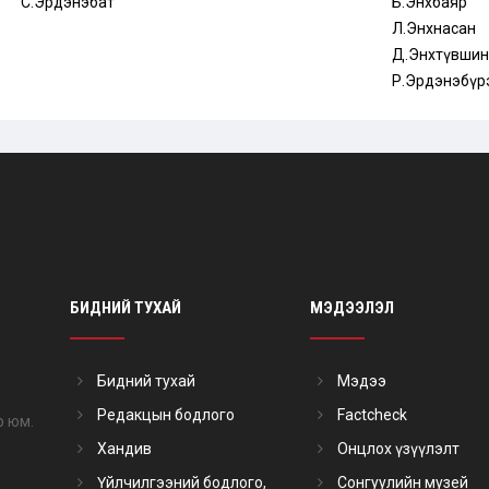
С.Эрдэнэбат
Б.Энхбаяр
Л.Энхнасан
Д.Энхтүвшин
Р.Эрдэнэбүр
БИДНИЙ ТУХАЙ
МЭДЭЭЛЭЛ
Бидний тухай
Мэдээ
Редакцын бодлого
Factcheck
р юм.
Хандив
Онцлох үзүүлэлт
Үйлчилгээний бодлого,
Сонгуулийн музей