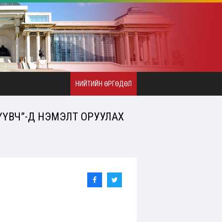
НИЙТИЙН ӨРГӨДӨЛ
ҮҮВЧ”-Д НЭМЭЛТ ОРУУЛАХ