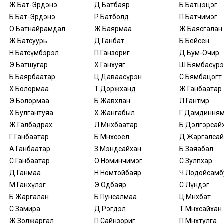
Ж.Бат-Эрдэнэ
Д.Батбаяр
Б.Батцэцэг
Б.Бат-Эрдэнэ
Р.Батболд
П.Батчимэг
О.Батнайрамдал
Ж.Баярмаа
Ж.Баясгалан
Ж.Батсуурь
Д.Ганбат
Б.Бейсен
Н.Батсүмбэрэл
П.Ганзориг
Д.Бум-Очир
Э.Батшугар
Х.Ганхуяг
Ш.Бямбасүрэ
Б.Баярбаатар
Ц.Даваасүрэн
С.Бямбацогт
Х.Болормаа
Т.Доржханд
Ж.Ганбаатар
Э.Болормаа
Б.Жавхлан
Л.Гантөмөр
Х.Булгантуяа
Х.Жангабыл
Г.Дамдиння
Ж.Галбадрах
Л.Мөнхбаатар
Б.Дэлгэрсай
Г.Ганбаатар
Б.Мөнхсоёл
Д.Жаргалсай
А.Ганбаатар
З.Мэндсайхан
Б.Заяабал
С.Ганбаатар
О.Номинчимэг
С.Зулпхар
Д.Ганмаа
Н.Номтойбаяр
Ч.Лодойсамб
М.Ганхүлэг
Э.Одбаяр
С.Лүндэг
Б.Жаргалан
Б.Пунсалмаа
Ц.Мөнхбат
С.Замира
Д.Рэгдэл
Т.Мөнхсайхан
Ж.Золжаргал
П.Сайнзориг
П.Мөнхтулга