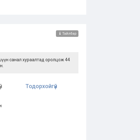
Тайлбар
ишүүн санал хураалтад оролцож 44
н.
й
Тодорхойгүй
н