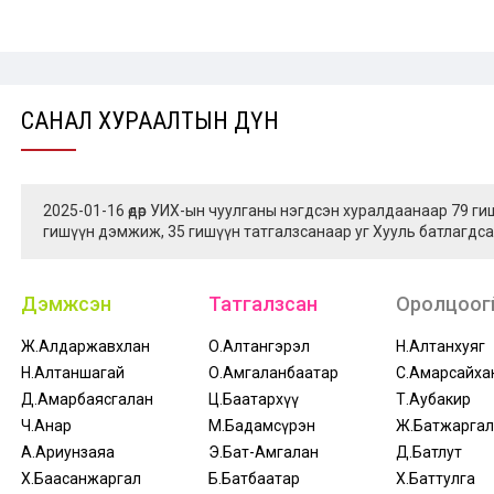
САНАЛ ХУРААЛТЫН ДҮН
2025-01-16 өдөр УИХ-ын чуулганы нэгдсэн хуралдаанаар 79 г
гишүүн дэмжиж, 35 гишүүн татгалзсанаар уг Хууль батлагдса
Дэмжсэн
Татгалзсан
Оролцоогү
Ж.Алдаржавхлан
О.Алтангэрэл
Н.Алтанхуяг
Н.Алтаншагай
О.Амгаланбаатар
С.Амарсайха
Д.Амарбаясгалан
Ц.Баатархүү
Т.Аубакир
Ч.Анар
М.Бадамсүрэн
Ж.Батжаргал
А.Ариунзаяа
Э.Бат-Амгалан
Д.Батлут
Х.Баасанжаргал
Б.Батбаатар
Х.Баттулга