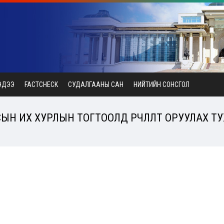
ЭДЭЭ
FACTCHECK
СУДАЛГААНЫ САН
НИЙТИЙН СОНСГОЛ
ЫН ИХ ХУРЛЫН ТОГТООЛД ӨӨРЧЛӨЛТ ОРУУЛАХ ТУХ