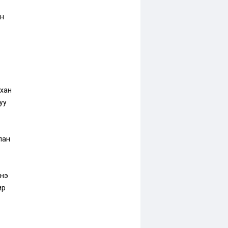
н
хан
уу
лан
нэ
ир