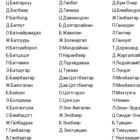
Ц.Баатархүү
Д.Ганбат
Д.Бум-Очир
Д.Батбаяр
Д.Ганмаа
Ш.Бямбасүрэ
Р.Батболд
Ц.Даваасүрэн
Ж.Ганбаатар
Д.Батлут
Б.Дэлгэрсайхан
П.Ганзориг
О.Батнайрамдал
Б.Жавхлан
Л.Гантөмөр
Ж.Батсуурь
Ж.Золжаргал
Х.Ганхуяг
Н.Батсүмбэрэл
З.Мэндсайхан
Т.Доржханд
Б.Батцэцэг
П.Наранбаяр
Д.Жаргалсай
П.Батчимэг
Д.Пүрэвдаваа
Ч.Лодойсамб
Э.Батшугар
Ц.Туваан
С.Лүндэг
Б.Баярбаатар
Дам.Цогтбаатар
Л.Мөнхбаатар
Ж.Баясгалан
Дав.Цогтбаатар
Л.Мөнхбаясга
Б.Бейсен
О.Цогтгэрэл
П.Мөнхтулга
Э.Болормаа
С.Цэнгүүн
Ч.Номин
Х.Булгантуяа
Л.Энх-Амгалан
Л.Оюун-Эрдэ
С.Бямбацогт
Ж.Энхбаяр
Ц.Сандаг-Оч
Ж.Галбадрах
Б.Энхбаяр
Б.Түвшин
Г.Ганбаатар
Д.Энхтүвшин
Х.Тэмүүжин
А.Ганбаатар
Г.Уянгахишиг