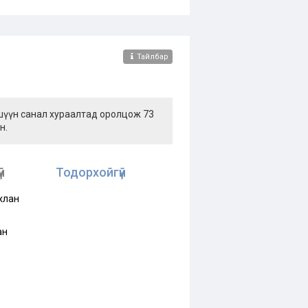
Тайлбар
ишүүн санал хураалтад оролцож 73
н.
й
Тодорхойгүй
хлан
ан