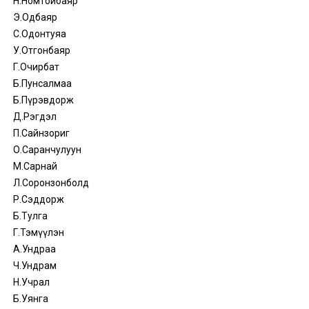
Н.Номтойбаяр
Э.Одбаяр
С.Одонтуяа
У.Отгонбаяр
Г.Очирбат
Б.Пунсалмаа
Б.Пүрэвдорж
Д.Рэгдэл
П.Сайнзориг
О.Саранчулуун
М.Сарнай
Л.Соронзонболд
Р.Сэддорж
Б.Тулга
Г.Тэмүүлэн
А.Ундраа
Ч.Ундрам
Н.Учрал
Б.Уянга