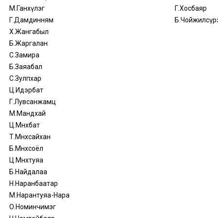
М.Ганхүлэг
Г.Хосбаяр
Г.Дамдинням
Б.Чойжилсүр
Х.Жангабыл
Б.Жаргалан
С.Замира
Б.Заяабал
С.Зулпхар
Ц.Идэрбат
Г.Лувсанжамц
М.Мандхай
Ц.Мөнхбат
Т.Мөнхсайхан
Б.Мөнхсоёл
Ц.Мөнхтуяа
Б.Найдалаа
Н.Наранбаатар
М.Нарантуяа-Нара
О.Номинчимэг