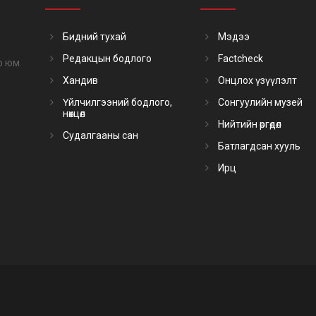
Бидний тухай
Мэдээ
Редакцын бодлого
Factcheck
р юм.
Хандив
Онцлох үзүүлэлт
Үйлчилгээний бодлого,
Сонгуулийн музей
нөхцөл
Нийтийн өргөдөл
Судалгааны сан
Батлагдсан хууль
Ирц