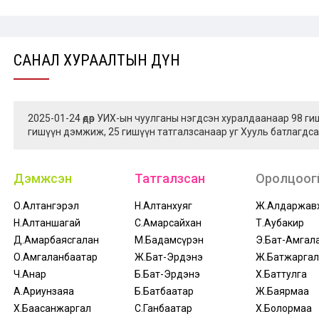
САНАЛ ХУРААЛТЫН ДҮН
2025-01-24 өдөр УИХ-ын чуулганы нэгдсэн хуралдаанаар 98 г
гишүүн дэмжиж, 25 гишүүн татгалзсанаар уг Хууль батлагдса
Дэмжсэн
Татгалзсан
Оролцоогү
О.Алтангэрэл
Н.Алтанхуяг
Ж.Алдаржав
Н.Алтаншагай
С.Амарсайхан
Т.Аубакир
Д.Амарбаясгалан
М.Бадамсүрэн
Э.Бат-Амгал
О.Амгаланбаатар
Ж.Бат-Эрдэнэ
Ж.Батжаргал
Ч.Анар
Б.Бат-Эрдэнэ
Х.Баттулга
А.Ариунзаяа
Б.Батбаатар
Ж.Баярмаа
Х.Баасанжаргал
С.Ганбаатар
Х.Болормаа