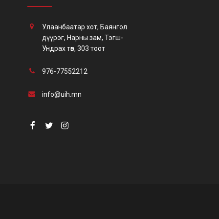
Улаанбаатар хот, Баянгол
дүүрэг, Нарны зам, Тэгш-
Ундрах төв, 303 тоот
976-77552212
info@uih.mn