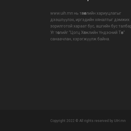
www.uih.mn нь төлөөллийн хариуцлагыг
дээшлүүлэх, иргэдийн хяналтыг дэмжих
зорилготой хараат бус, ашгийн бус талба
Уг төслийг "Цогц Хөгжлийн Үндэсний Төв"
санаачлан, хэрэгжүүлж байна.
Copyright 2022 © All rights reserved by UIH.mn