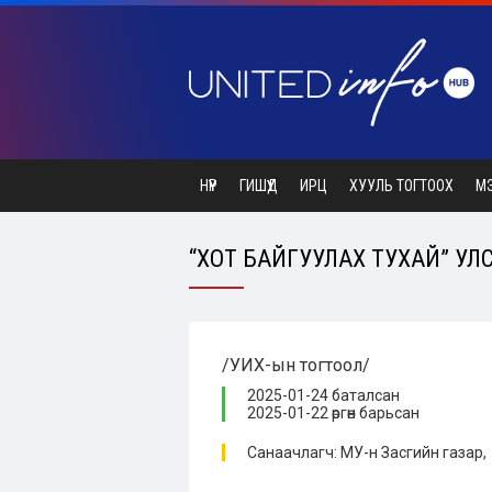
НҮҮР
ГИШҮҮД
ИРЦ
ХУУЛЬ ТОГТООХ
М
“ХОТ БАЙГУУЛАХ ТУХАЙ” УЛС
/УИХ-ын тогтоол/
2025-01-24 баталсан
2025-01-22 өргөн барьсан
Санаачлагч: МУ-н Засгийн газар,