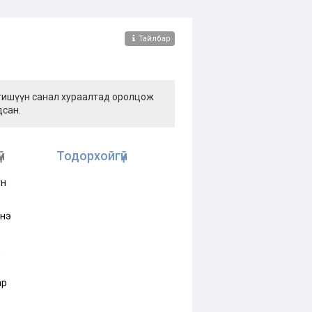
Тайлбар
 гишүүн санал хураалтад оролцож
дсан.
й
Тодорхойгүй
ун
нэ
д
ар