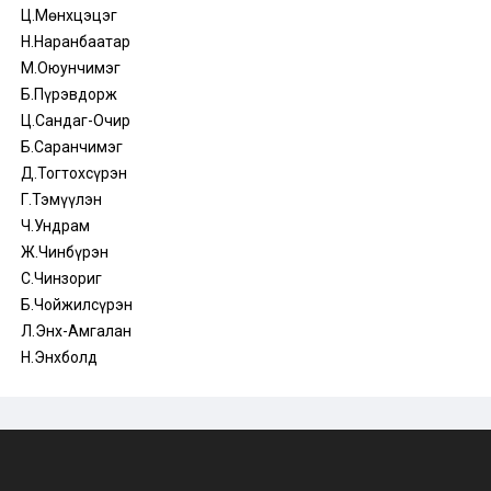
Ц.Мөнхцэцэг
Н.Наранбаатар
М.Оюунчимэг
Б.Пүрэвдорж
Ц.Сандаг-Очир
Б.Саранчимэг
Д.Тогтохсүрэн
Г.Тэмүүлэн
Ч.Ундрам
Ж.Чинбүрэн
С.Чинзориг
Б.Чойжилсүрэн
Л.Энх-Амгалан
Н.Энхболд