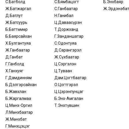
С.Батболд
С.Бямбацогт
Б.Энхбаяр
Ж.Батжаргал
С.Ганбаатар
Ж.Эрдэнэба
Д.Батлут
Н.Ганибал
Ж.Батсуурь
Ц.Даваасүрэн
Б.Баттөмөр
Т.Доржханд
Б.Баярсайхан
Г.Занданшатар
Х.Булгантуяа
С.Одонтуяа
Ж.Ганбаатар
Д.Сарангэрэл
Д.Ганбат
Ж.Сүхбаатар
Г.Ганболд
Ц.Сэргэлэн
Х.Ганхуяг
Ц.Туваан
Г.Дамдинням
Дам.Цогтбаатар
Б.Дэлгэрсайхан
О.Цогтгэрэл
Б.Жавхлан
Ц.Цэрэнпунцаг
Б.Жаргалмаа
Б.Энх-Амгалан
Ц.Мөнх-Оргил
Т.Энхтүвшин
Л.Мөнхбаатар
Ж.Мөнхбат
Г.Мөнхцэцэг