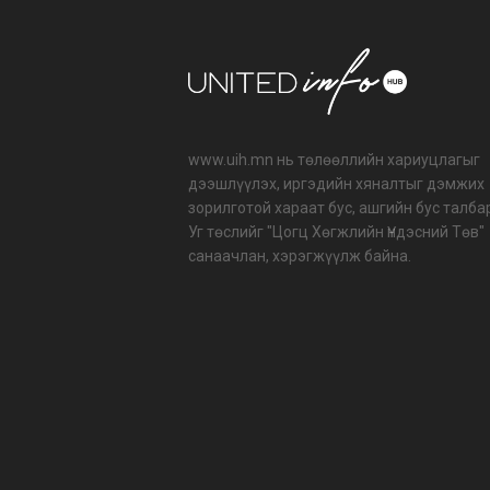
www.uih.mn нь төлөөллийн хариуцлагыг
дээшлүүлэх, иргэдийн хяналтыг дэмжих
зорилготой хараат бус, ашгийн бус талба
Уг төслийг "Цогц Хөгжлийн Үндэсний Төв"
санаачлан, хэрэгжүүлж байна.