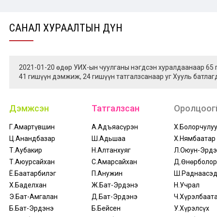
САНАЛ ХУРААЛТЫН ДҮН
2021-01-20 өдөр УИХ-ын чуулганы нэгдсэн хуралдаанаар 65
41 гишүүн дэмжиж, 24 гишүүн татгалзсанаар уг Хууль батлаг
Дэмжсэн
Татгалзсан
Оролцоогү
Г.Амартүвшин
А.Адъяасүрэн
Х.Болорчулу
Ц.Анандбазар
Ш.Адьшаа
Х.Нямбаатар
Т.Аубакир
Н.Алтанхуяг
Л.Оюун-Эрдэ
Т.Аюурсайхан
С.Амарсайхан
Д.Өнөрболор
Ё.Баатарбилэг
П.Анужин
Ш.Раднаасэ
Х.Баделхан
Ж.Бат-Эрдэнэ
Н.Учрал
Э.Бат-Амгалан
Д.Бат-Эрдэнэ
Ч.Хүрэлбаат
Б.Бат-Эрдэнэ
Б.Бейсен
У.Хүрэлсүх