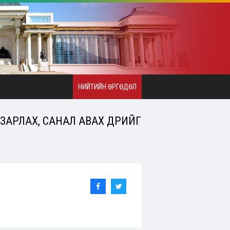
НИЙТИЙН ӨРГӨДӨЛ
ЗАРЛАХ, САНАЛ АВАХ ӨДРИЙГ