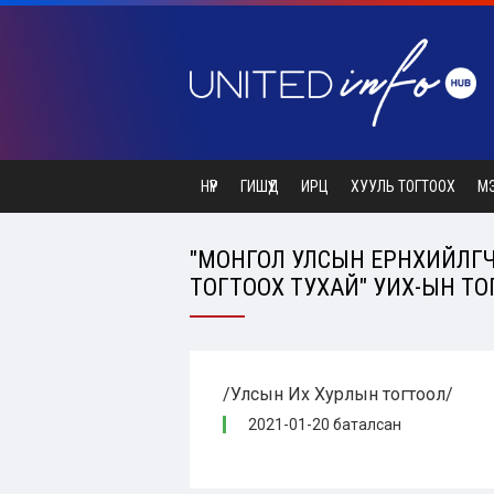
НҮҮР
ГИШҮҮД
ИРЦ
ХУУЛЬ ТОГТООХ
М
"МОНГОЛ УЛСЫН ЕРӨНХИЙЛӨГ
ТОГТООХ ТУХАЙ" УИХ-ЫН ТОГ
/Улсын Их Хурлын тогтоол/
2021-01-20 баталсан