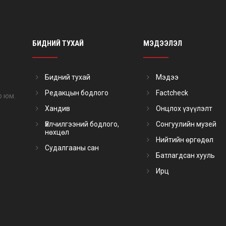
БИДНИЙ ТУХАЙ
МЭДЭЭЛЭЛ
Бидний тухай
Мэдээ
Редакцын бодлого
Factcheck
р юм.
Хандив
Онцлох үзүүлэлт
Үйлчилгээний бодлого,
Сонгуулийн музей
нөхцөл
Нийтийн өргөдөл
Судалгааны сан
Батлагдсан хууль
Ирц