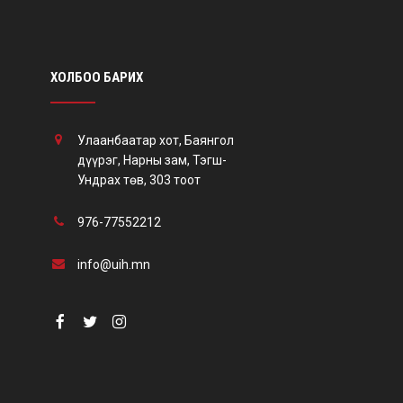
ХОЛБОО БАРИХ
Улаанбаатар хот, Баянгол
дүүрэг, Нарны зам, Тэгш-
Ундрах төв, 303 тоот
976-77552212
info@uih.mn