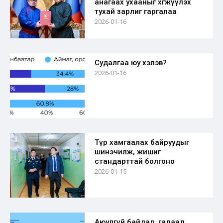
анагаах ухааныг хөгжүүлэх
тухай зарлиг гаргалаа
2026-01-16
Судалгаа юу хэлэв?
2026-01-16
Түр хамгаалах байруудыг
шинэчилж, жишиг
стандарттай болгоно
2026-01-15
Аюулгүй байдал, гадаад