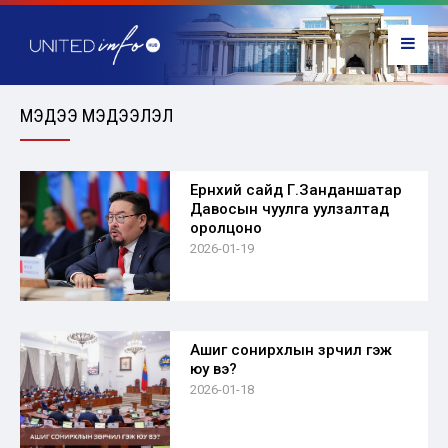
МЭДЭЭ МЭДЭЭЛЭЛ
Ерөнхий сайд Г.Занданшатар
Давосын чуулга уулзалтад
оролцоно
2026-01-19
Ашиг сонирхлын зөрчил гэж
юу вэ?
2026-01-18