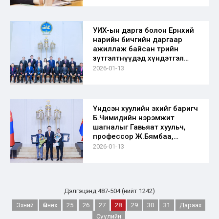
УИХ-ын дарга болон Ерөнхий
нарийн бичгийн даргаар
ажиллаж байсан төрийн
зүтгэлтнүүдэд хүндэтгэл
үзүүллээ
2026-01-13
Үндсэн хуулийн эхийг баригч
Б.Чимидийн нэрэмжит
шагналыг Гавьяат хуульч,
профессор Ж.Бямбаа,
профессор Ж.Эрхэсхулан
2026-01-13
нар хүртлээ.
Дэлгэцэнд 487-504 (нийт 1242)
Эхний
Өмнөх
25
26
27
28
29
30
31
Дараах
Сүүлийн