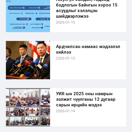
бодлогын байнгын хороо 15
асуудлыг хэлэлцэн
шийдвэрлэжээ
2026-01-15
Ардчилсан намаас мэдээлэл
хийлээ
2026-01-15
УИХ-ын 2025 оны намрын
ээлжит чуулганы 12 дугаар
сарын ирцийн мэдээ
2026-01-14