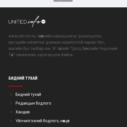
www.uih.mn нь төлөөллийн хариуцлагыг дээшлүүлэх,
иргэдийн хяналтыг дэмжих зорилготой хараат бус,
ашгийн бус талбар юм. Уг төслийг "Цогц Хөгжлийн Үндэсний
Төв" санаачлан, хэрэгжүүлж байна.
БИДНИЙ ТУХАЙ
Бидний тухай
Редакцын бодлого
Хандив
Үйлчилгээний бодлого, нөхцөл