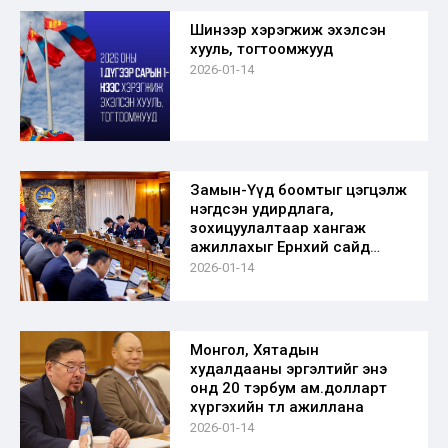
Шинээр хэрэгжиж эхэлсэн
хууль, тогтоомжууд
2026-01-14
Замын-Үүд боомтыг цэгцэлж
нэгдсэн удирдлага,
зохицуулалтаар хангаж
ажиллахыг Ерөнхий сайд
үүрэг болголоо
2026-01-14
Монгол, Хятадын
худалдааны эргэлтийг энэ
онд 20 тэрбум ам.долларт
хүргэхийн төлөө ажиллана
2026-01-14