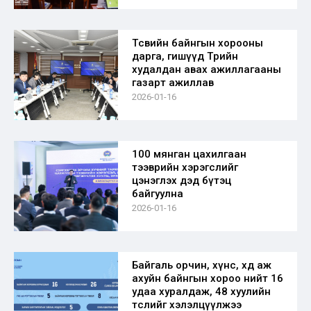
Төсвийн байнгын хорооны
дарга, гишүүд Төрийн
худалдан авах ажиллагааны
газарт ажиллав
2026-01-16
100 мянган цахилгаан
тээврийн хэрэгслийг
цэнэглэх дэд бүтэц
байгуулна
2026-01-16
Байгаль орчин, хүнс, хөдөө аж
ахуйн байнгын хороо нийт 16
удаа хуралдаж, 48 хуулийн
төслийг хэлэлцүүлжээ