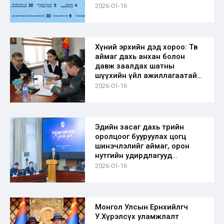
2026-01-16
Хүний эрхийн дэд хороо: Төв
аймаг дахь анхан болон
давж заалдах шатны
шүүхийн үйл ажиллагаатай
танилцлаа
2026-01-16
Эдийн засаг дахь төрийн
оролцоог бууруулах цогц
шинэчлэлийг аймаг, орон
нутгийн удирдлагууд
дэмжиж ажиллахаа
2026-01-16
илэрхийлэв
Монгол Улсын Ерөнхийлөгч
У.Хүрэлсүх уламжлалт