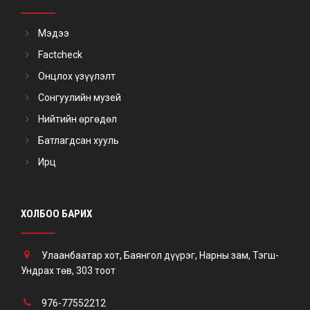
Мэдээ
Factcheck
Онцлох үзүүлэлт
Сонгуулийн музей
Нийтийн өргөдөл
Батлагдсан хууль
Ирц
ХОЛБОО БАРИХ
Улаанбаатар хот, Баянгол дүүрэг, Нарны зам, Тэгш-
Ундрах төв, 303 тоот
976-77552212