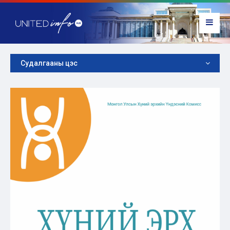
Судалгааны цэс