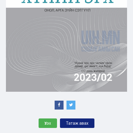
Үзэх
Татаж авах