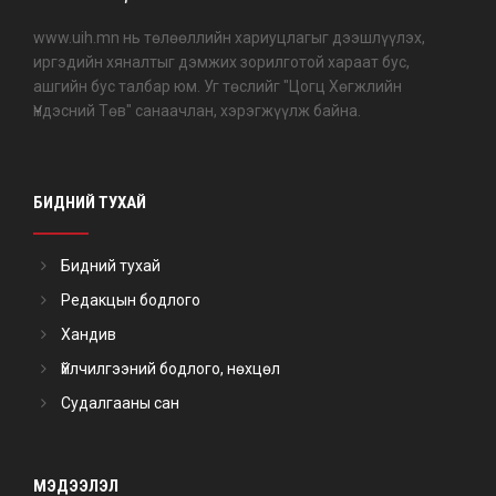
www.uih.mn нь төлөөллийн хариуцлагыг дээшлүүлэх,
иргэдийн хяналтыг дэмжих зорилготой хараат бус,
ашгийн бус талбар юм. Уг төслийг "Цогц Хөгжлийн
Үндэсний Төв" санаачлан, хэрэгжүүлж байна.
БИДНИЙ ТУХАЙ
Бидний тухай
Редакцын бодлого
Хандив
Үйлчилгээний бодлого, нөхцөл
Судалгааны сан
МЭДЭЭЛЭЛ