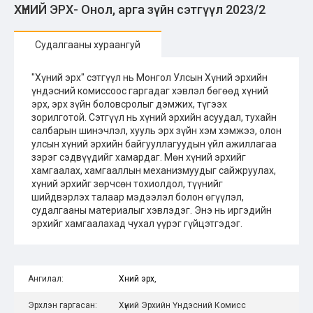
ХҮНИЙ ЭРХ- Онол, арга зүйн сэтгүүл 2023/2
Судалгааны хураангуй
"Хүний эрх" сэтгүүл нь Монгол Улсын Хүний эрхийн
үндэсний комиссоос гаргадаг хэвлэл бөгөөд хүний
эрх, эрх зүйн боловсролыг дэмжих, түгээх
зорилготой. Сэтгүүл нь хүний эрхийн асуудал, тухайн
салбарын шинэчлэл, хууль эрх зүйн хэм хэмжээ, олон
улсын хүний эрхийн байгууллагуудын үйл ажиллагаа
зэрэг сэдвүүдийг хамардаг. Мөн хүний эрхийг
хамгаалах, хамгааллын механизмуудыг сайжруулах,
хүний эрхийг зөрчсөн тохиолдол, түүнийг
шийдвэрлэх талаар мэдээлэл болон өгүүлэл,
судалгааны материалыг хэвлэдэг. Энэ нь иргэдийн
эрхийг хамгаалахад чухал үүрэг гүйцэтгэдэг.
Ангилал:
Хүний эрх
,
Эрхлэн гаргасан:
Хүний Эрхийн Үндэсний Комисс