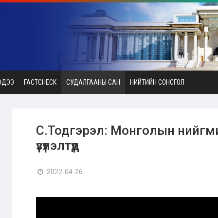
ЭДЭЭ
FACTCHECK
СУДАЛГААНЫ САН
НИЙТИЙН СОНСГОЛ
С.Тодгэрэл: Монголын нийгм
үзүүлэлтүүд
2022-04-26