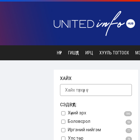
НҮҮР
ГИШҮҮД
ИРЦ
ХУУЛЬ ТОГТООХ
М
ХАЙХ
СЭДВҮҮД:
Хүний эрх
186
Боловсрол
53
Иргэний нийгэм
77
Улс төр
78