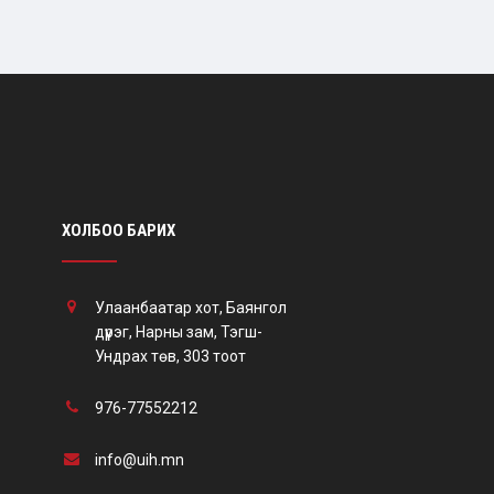
ХОЛБОО БАРИХ
Улаанбаатар хот, Баянгол
дүүрэг, Нарны зам, Тэгш-
Ундрах төв, 303 тоот
976-77552212
info@uih.mn