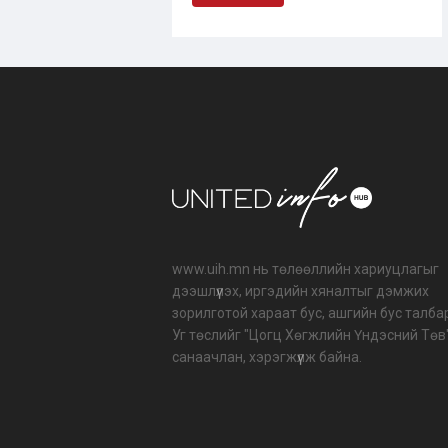
www.uih.mn нь төлөөллийн хариуцлагыг
дээшлүүлэх, иргэдийн хяналтыг дэмжих
зорилготой хараат бус, ашгийн бус талба
Уг төслийг "Цогц Хөгжлийн Үндэсний Төв
санаачлан, хэрэгжүүлж байна.