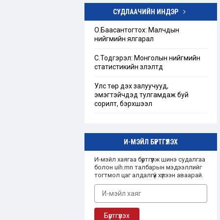
СУДЛААЧИЙН ИНДЭР
Төрийн бус байгууллагын тухай
хуулийг шинэчлэн найруулах
О.Баасантогтох: Малчдын
хэрэгцээ, шаардлагын тандан
нийгмийн ялгарал
судалгаа
С.Тодгэрэл: Монголын нийгмийн
“Ашгийн бус байгууллага”-ын
статистикийн үзүүлэлтүүд
талаарх Монгол улсын эрх зүйн
зохицуулалт
Улс төр дэх залуучууд,
эмэгтэйчүүдэд тулгамдаж буй
сорилт, бэрхшээл
И-МЭЙЛ БҮРТГҮҮЛЭХ
И-мэйл хаягаа бүртгүүлж шинэ судалгаа
болон uih.mn талбарын мэдээллийг
тогтмол цаг алдалгүй хүлээн аваарай.