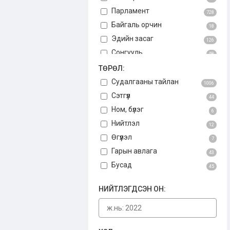
Парламент
728
Байгаль орчин
18
Эдийн засаг
126
Сонгууль
58
Авлига
ТӨРӨЛ:
75
Үндсэн хууль
Судалгааны тайлан
3
1006
Бусад
Сэтгүүл
34
44
Ном, бүлэг
6
Нийтлэл
12
Өгүүлэл
7
Гарын авлага
43
Бусад
45
НИЙТЛЭГДСЭН ОН: