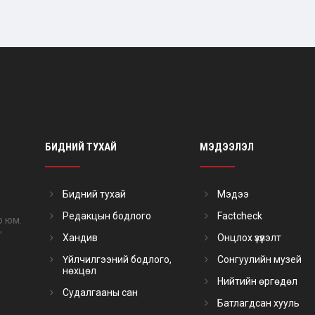
БИДНИЙ ТУХАЙ
МЭДЭЭЛЭЛ
Бидний тухай
Мэдээ
Редакцын бодлого
Factcheck
р юм.
"
Хандив
Онцлох үзүүлэлт
Үйлчилгээний бодлого,
Сонгуулийн музей
нөхцөл
Нийтийн өргөдөл
Судалгааны сан
Батлагдсан хууль