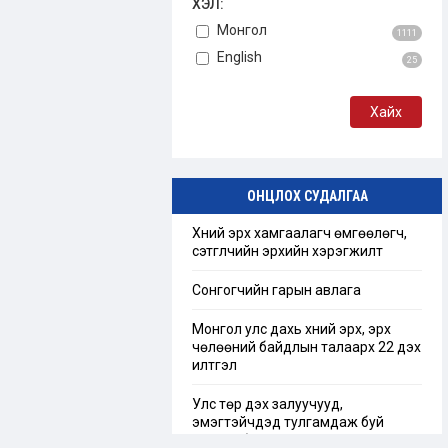
ХЭЛ:
Монгол
1111
English
25
ОНЦЛОХ СУДАЛГАА
Хүний эрх хамгаалагч өмгөөлөгч,
сэтгүүлчийн эрхийн хэрэгжилт
Сонгогчийн гарын авлага
Монгол улс дахь хүний эрх, эрх
чөлөөний байдлын талаарх 22 дэх
илтгэл
Улс төр дэх залуучууд,
эмэгтэйчүүдэд тулгамдаж буй
сорилт бэрхшээл