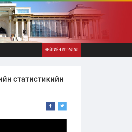
НИЙТИЙН ӨРГӨДӨЛ
ийн статистикийн