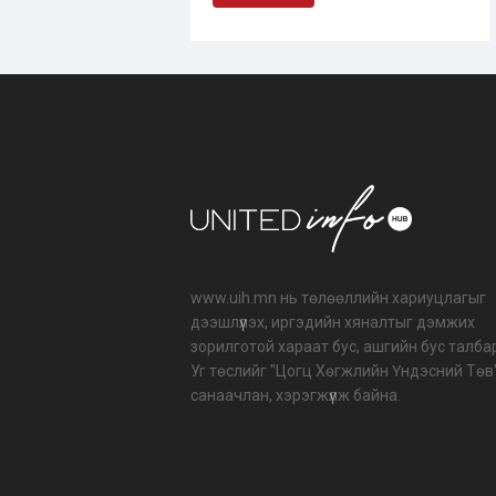
www.uih.mn нь төлөөллийн хариуцлагыг
дээшлүүлэх, иргэдийн хяналтыг дэмжих
зорилготой хараат бус, ашгийн бус талба
Уг төслийг "Цогц Хөгжлийн Үндэсний Төв
санаачлан, хэрэгжүүлж байна.