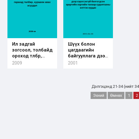
Ил задгай
Шүүх болон
зогсоол, толбайд
цагдаагийн
ороход төлбөр,
байгууллага дээр
хураамж авах
хэрэгсэхгүй
2009
2001
асуудал
болгогдсон
эрүүгийн хэргийн
талаар
судалгааны
Дэлгэцэнд 21-34 (нийт 34
илтгэх хуудас
Эхний
Өмнөх
1
2