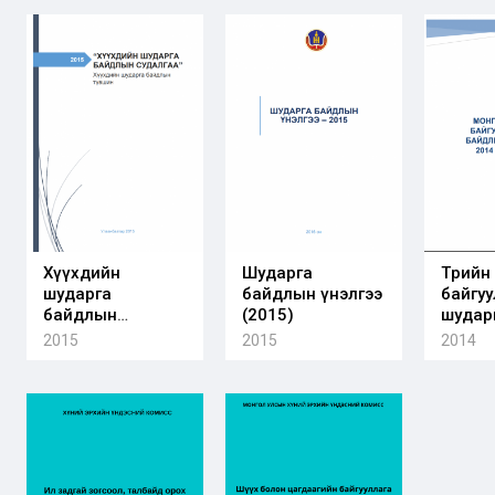
мэдээллийн
хэрэгцээг
тодорхойлох
судалгааны
тайлан
Хүүхдийн
Шударга
Төрийн
шударга
байдлын үнэлгээ
байгу
байдлын
(2015)
шудар
судалгаа (2015)
байдл
2015
2015
2014
түвшин
судалг