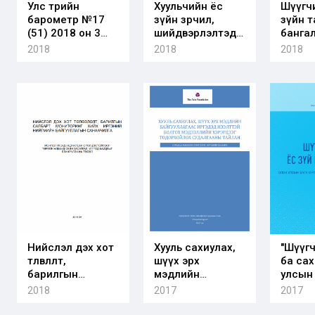
Улс төрийн
Хуульчийн ёс
Шүүгч
барометр №17
зүйн зөрчил,
зүйн 
(51) 2018 он 3
шийдвэрлэлтэд
банга
сар - Экологи
хийсэн дүн
зарчим
2018
2018
2018
шинжилгээ,
тайлб
судалгаа
Нийслэл дэх хот
Хууль сахиулах,
"Шүүгч
төлөвлөлт,
шүүх эрх
ба сах
барилгын
мэдлийн
улсын
салбарт хийсэн
байгууллагаас
хурлы
2018
2017
2017
мониторингийн
иргэдэд
тайлан
нээлттэй болгох