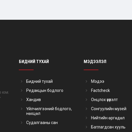
БИДНИЙ ТУХАЙ
МЭДЭЭЛЭЛ
Бидний тухай
Мэдээ
Редакцын бодлого
Factcheck
р юм.
"
Хандив
Онцлох үзүүлэлт
Үйлчилгээний бодлого,
Сонгуулийн музей
нөхцөл
Нийтийн өргөдөл
Судалгааны сан
Батлагдсан хууль