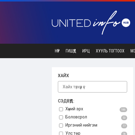
НҮҮР
ГИШҮҮД
ИРЦ
ХУУЛЬ ТОГТООХ
М
ХАЙХ
СЭДВҮҮД:
Хүний эрх
186
Боловсрол
53
Иргэний нийгэм
77
Улс төр
78