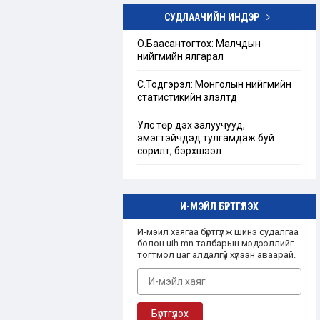
СУДЛААЧИЙН ИНДЭР
Төрийн бус байгууллагын тухай
хуулийг шинэчлэн найруулах
О.Баасантогтох: Малчдын
хэрэгцээ, шаардлагын тандан
нийгмийн ялгарал
судалгаа
С.Тодгэрэл: Монголын нийгмийн
“Ашгийн бус байгууллага”-ын
статистикийн үзүүлэлтүүд
талаарх Монгол улсын эрх зүйн
зохицуулалт
Улс төр дэх залуучууд,
эмэгтэйчүүдэд тулгамдаж буй
сорилт, бэрхшээл
И-МЭЙЛ БҮРТГҮҮЛЭХ
И-мэйл хаягаа бүртгүүлж шинэ судалгаа
болон uih.mn талбарын мэдээллийг
тогтмол цаг алдалгүй хүлээн аваарай.