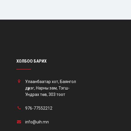
ХОЛБОО БАРИХ
Улаанбаатар хот, Баянгол
дүүрэг, Нарны зам, Тэгш-
Ундрах төв, 303 тоот
976-77552212
info@uih.mn