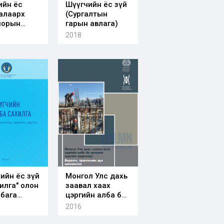
ийн ёс
Шүүгчийн ёс зүй
талаарх
(Сургалтын
лорын
гарын авлага)
, түүний
2018
ар
ийн ёс зүй
Монгол Улс дахь
илга" олон
заавал хаах
 бага
цэргийн алба ба
н эмхэтгэл
хугацаат цэргийн
2016
хөдөлмөр: Бодлого,
практикийн дүн