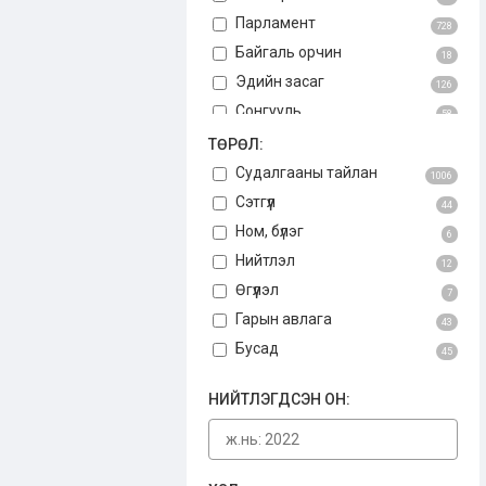
Парламент
728
Байгаль орчин
18
Эдийн засаг
126
Сонгууль
58
Авлига
ТӨРӨЛ:
75
Үндсэн хууль
Судалгааны тайлан
3
1006
Бусад
Сэтгүүл
34
44
Ном, бүлэг
6
Нийтлэл
12
Өгүүлэл
7
Гарын авлага
43
Бусад
45
НИЙТЛЭГДСЭН ОН: