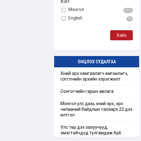
ХЭЛ:
Монгол
1111
English
25
ОНЦЛОХ СУДАЛГАА
Хүний эрх хамгаалагч өмгөөлөгч,
сэтгүүлчийн эрхийн хэрэгжилт
Сонгогчийн гарын авлага
Монгол улс дахь хүний эрх, эрх
чөлөөний байдлын талаарх 22 дэх
илтгэл
Улс төр дэх залуучууд,
эмэгтэйчүүдэд тулгамдаж буй
сорилт бэрхшээл