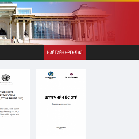
НИЙТИЙН ӨРГӨДӨЛ