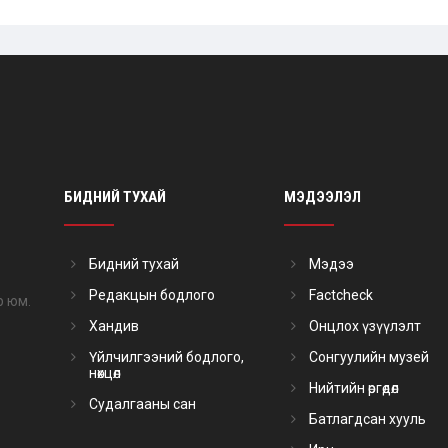
БИДНИЙ ТУХАЙ
МЭДЭЭЛЭЛ
Бидний тухай
Мэдээ
Редакцын бодлого
Factcheck
р юм.
Хандив
Онцлох үзүүлэлт
Үйлчилгээний бодлого,
Сонгуулийн музей
нөхцөл
Нийтийн өргөдөл
Судалгааны сан
Батлагдсан хууль