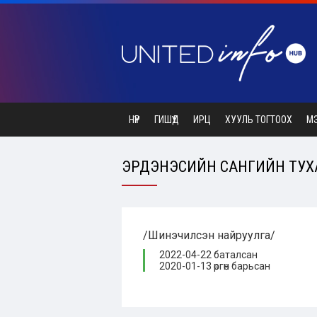
НҮҮР
ГИШҮҮД
ИРЦ
ХУУЛЬ ТОГТООХ
М
ЭРДЭНЭСИЙН САНГИЙН ТУХАЙ
/Шинэчилсэн найруулга/
2022-04-22 баталсан
2020-01-13 өргөн барьсан