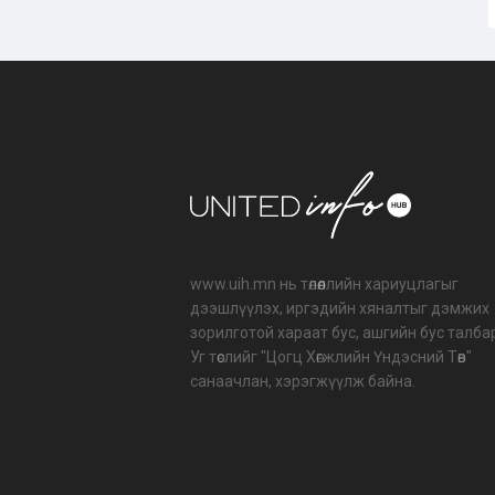
www.uih.mn нь төлөөллийн хариуцлагыг
дээшлүүлэх, иргэдийн хяналтыг дэмжих
зорилготой хараат бус, ашгийн бус талба
Уг төслийг "Цогц Хөгжлийн Үндэсний Төв"
санаачлан, хэрэгжүүлж байна.