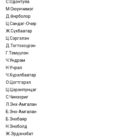
С.Одонтуяа
М.Оюунчимэг
Д.Өнөрболор
Ц.Сандаг-Очир
Ж.Сүхбаатар
Ц.Сэргэлэн
Д.Тогтохсүрэн
Г.Тэмүүлэн
Ч.Ундрам
Н.Учрал
Ч.Хүрэлбаатар
О.Цогтгэрэл
Ц.Цэрэнпунцаг
С.Чинзориг
Л.Энх-Амгалан
Б.Энх-Амгалан
Б.Энхбаяр
Н.Энхболд
Ж.Эрдэнэбат