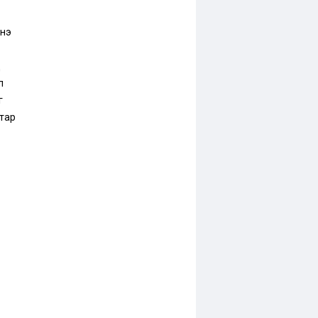
нэ
д
л
г
тар