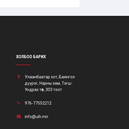
ХОЛБОО БАРИХ
Улаанбаатар хот, Баянгол
дүүрэг, Нарны зам, Тэгш-
Ундрах төв, 303 тоот
976-77552212
info@uih.mn