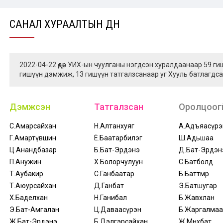
САНАЛ ХУРААЛТЫН ДҮН
2022-04-22 өдөр УИХ-ын чуулганы нэгдсэн хуралдаанаар 59 г
гишүүн дэмжиж, 13 гишүүн татгалзсанаар уг Хууль батлагдса
Дэмжсэн
Татгалзсан
Оролцоогү
С.Амарсайхан
Н.Алтанхуяг
А.Адъяасүрэ
Г.Амартүвшин
Ё.Баатарбилэг
Ш.Адьшаа
Ц.Анандбазар
Б.Бат-Эрдэнэ
Д.Бат-Эрдэн
П.Анужин
Х.Болорчулуун
С.Батболд
Т.Аубакир
С.Ганбаатар
Б.Баттөмөр
Т.Аюурсайхан
Д.Ганбат
Э.Батшугар
Х.Баделхан
Н.Ганибал
Б.Жавхлан
Э.Бат-Амгалан
Ц.Даваасүрэн
Б.Жаргалмаа
Ж.Бат-Эрдэнэ
Б.Дэлгэрсайхан
Ж.Мөнхбат