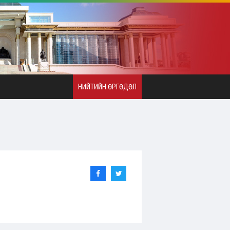
НИЙТИЙН ӨРГӨДӨЛ