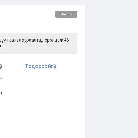
Тайлбар
ишүүн санал хураалтад оролцож 46
н.
й
Тодорхойгүй
н
э