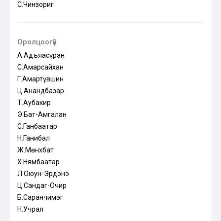
С.Чинзориг
Оролцоогүй
А.Адъяасүрэн
С.Амарсайхан
Г.Амартүвшин
Ц.Анандбазар
Т.Аубакир
Э.Бат-Амгалан
С.Ганбаатар
Н.Ганибал
Ж.Мөнхбат
Х.Нямбаатар
Л.Оюун-Эрдэнэ
Ц.Сандаг-Очир
Б.Саранчимэг
Н.Учрал