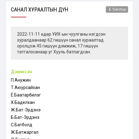
САНАЛ ХУРААЛТЫН ДҮН
Тайлбар
2022-11-11 өдөр УИХ-ын чуулганы нэгдсэн
хуралдаанаар 62 гишүүн санал хураалтад
оролцож 45 гишүүн дэмжиж, 17 гишүүн
татгалзсанаар уг Хууль батлагдсан.
Дэмжсэн
П.Анужин
Т.Аюурсайхан
Ё.Баатарбилэг
Х.Баделхан
Ж.Бат-Эрдэнэ
Б.Бат-Эрдэнэ
С.Батболд
Ж.Батжаргал