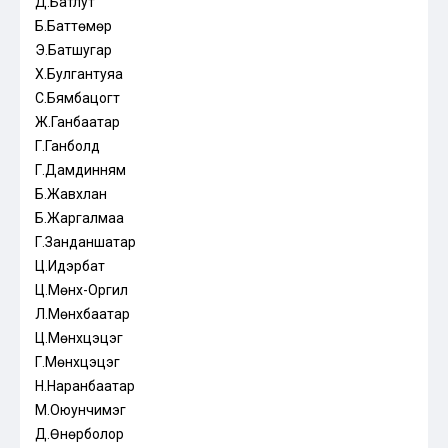
Д.Батлут
Б.Баттөмөр
Э.Батшугар
Х.Булгантуяа
С.Бямбацогт
Ж.Ганбаатар
Г.Ганболд
Г.Дамдинням
Б.Жавхлан
Б.Жаргалмаа
Г.Занданшатар
Ц.Идэрбат
Ц.Мөнх-Оргил
Л.Мөнхбаатар
Ц.Мөнхцэцэг
Г.Мөнхцэцэг
Н.Наранбаатар
М.Оюунчимэг
Д.Өнөрболор