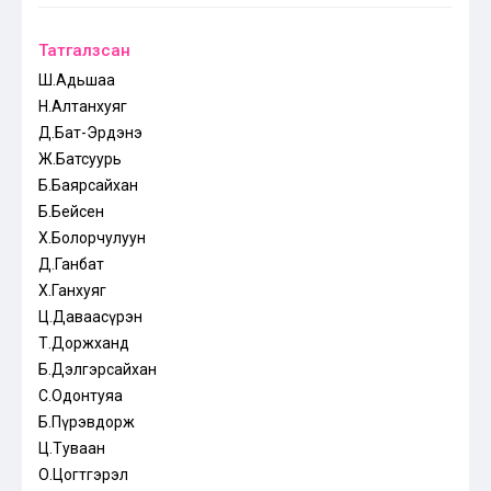
Татгалзсан
Ш.Адьшаа
Н.Алтанхуяг
Д.Бат-Эрдэнэ
Ж.Батсуурь
Б.Баярсайхан
Б.Бейсен
Х.Болорчулуун
Д.Ганбат
Х.Ганхуяг
Ц.Даваасүрэн
Т.Доржханд
Б.Дэлгэрсайхан
С.Одонтуяа
Б.Пүрэвдорж
Ц.Туваан
О.Цогтгэрэл