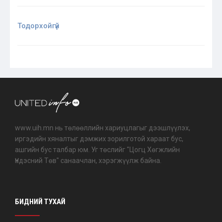
Тодорхойгүй
www.uih.mn нь төлөөллийн хариуцлагыг дээшлүүлэх,
иргэдийн хяналтыг дэмжих зорилготой хараат бус,
ашгийн бус талбар юм. Уг төслийг "Цогц Хөгжлийн
Үндэсний Төв" санаачлан, хэрэгжүүлж байна.
БИДНИЙ ТУХАЙ