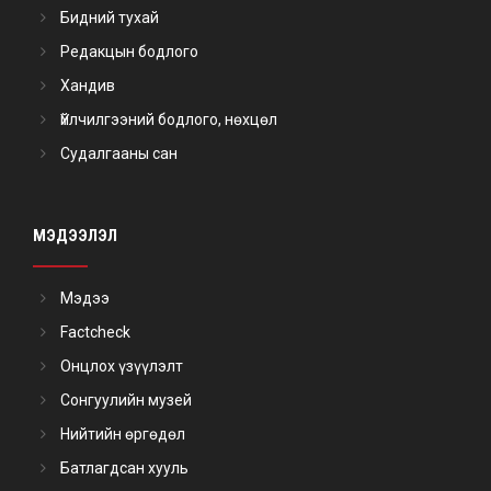
Бидний тухай
Редакцын бодлого
Хандив
Үйлчилгээний бодлого, нөхцөл
Судалгааны сан
МЭДЭЭЛЭЛ
Мэдээ
Factcheck
Онцлох үзүүлэлт
Сонгуулийн музей
Нийтийн өргөдөл
Батлагдсан хууль