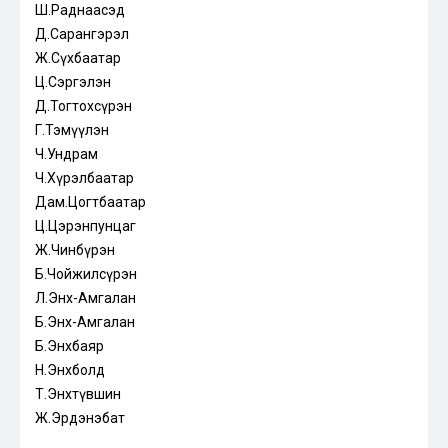
Ш.Раднаасэд
Д.Сарангэрэл
Ж.Сүхбаатар
Ц.Сэргэлэн
Д.Тогтохсүрэн
Г.Тэмүүлэн
Ч.Ундрам
Ч.Хүрэлбаатар
Дам.Цогтбаатар
Ц.Цэрэнпунцаг
Ж.Чинбүрэн
Б.Чойжилсүрэн
Л.Энх-Амгалан
Б.Энх-Амгалан
Б.Энхбаяр
Н.Энхболд
Т.Энхтүвшин
Ж.Эрдэнэбат