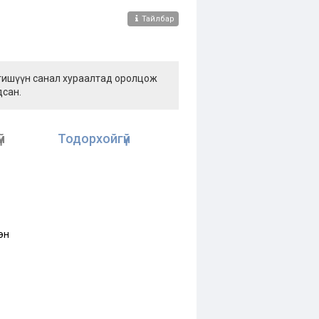
Тайлбар
 гишүүн санал хураалтад оролцож
дсан.
й
Тодорхойгүй
эн