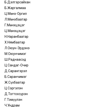
Б.Дэлгэрсайхан
Б.Жаргалмаа
Ц.Мөнх-Оргил
Л.Мөнхбаатар
Г.Мөнхцэцэг
Ц.Мөнхцэцэг
Н.Наранбаатар
Х.Нямбаатар
Л.Оюун-Эрдэнэ
М.Оюунчимэг
Ш.Раднаасэд
Ц.Сандаг-Очир
Д.Сарангэрэл
Б.Саранчимэг
Ж.Сүхбаатар
Ц.Сэргэлэн
Д.Тогтохсүрэн
Г.Тэмүүлэн
Ч.Ундрам