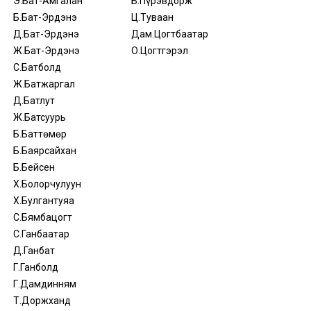
Э.Бат-Амгалан
Б.Пүрэвдорж
Б.Бат-Эрдэнэ
Ц.Туваан
Д.Бат-Эрдэнэ
Дам.Цогтбаатар
Ж.Бат-Эрдэнэ
О.Цогтгэрэл
С.Батболд
Ж.Батжаргал
Д.Батлут
Ж.Батсуурь
Б.Баттөмөр
Б.Баярсайхан
Б.Бейсен
Х.Болорчулуун
Х.Булгантуяа
С.Бямбацогт
С.Ганбаатар
Д.Ганбат
Г.Ганболд
Г.Дамдинням
Т.Доржханд