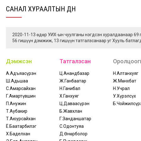
САНАЛ ХУРААЛТЫН ДҮН
2020-11-13 өдөр УИХ-ын чуулганы нэгдсэн хуралдаанаар 69
56 гишүүн дэмжиж, 13 гишүүн татгалзсанаар уг Хууль батлаг
Дэмжсэн
Татгалзсан
Оролцоогү
А.Адъяасүрэн
Ц.Анандбазар
Н.Алтанхуяг
Ш.Адьшаа
Ж.Ганбаатар
Ж.Мөнхбат
С.Амарсайхан
Н.Ганибал
Н.Учрал
Г.Амартүвшин
Х.Ганхуяг
У.Хүрэлсүх
П.Анужин
Ц.Даваасүрэн
Б.Чойжилсүр
Т.Аубакир
Б.Жавхлан
Т.Аюурсайхан
Г.Занданшатар
Ё.Баатарбилэг
С.Одонтуяа
Х.Баделхан
Д.Өнөрболор