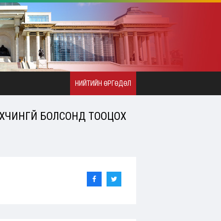
НИЙТИЙН ӨРГӨДӨЛ
ХҮЧИНГҮЙ БОЛСОНД ТООЦОХ