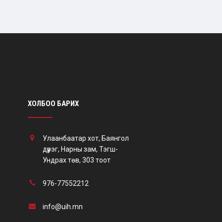
ХОЛБОО БАРИХ
Улаанбаатар хот, Баянгол
дүүрэг, Нарны зам, Тэгш-
Ундрах төв, 303 тоот
976-77552212
info@uih.mn