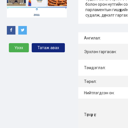
болон орон нутгийн со
парламентын гишүүдий
судалж, дүгнэлт гарга
Ангилал:
Үзэх
Татаж авах
Эрхлэн гаргасан:
Тэмдэглэл:
Төрөл:
Нийтлэгдсэн он:
Түлхүүр үг: