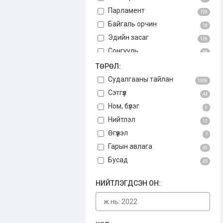
Парламент
728
Байгаль орчин
18
Эдийн засаг
126
Сонгууль
58
Авлига
ТӨРӨЛ:
75
Үндсэн хууль
Судалгааны тайлан
3
1006
Бусад
Сэтгүүл
34
44
Ном, бүлэг
6
Нийтлэл
12
Өгүүлэл
7
Гарын авлага
43
Бусад
45
НИЙТЛЭГДСЭН ОН: