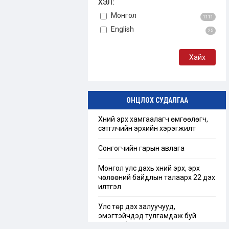
ХЭЛ:
Монгол
1111
English
25
ОНЦЛОХ СУДАЛГАА
Хүний эрх хамгаалагч өмгөөлөгч,
сэтгүүлчийн эрхийн хэрэгжилт
Сонгогчийн гарын авлага
Монгол улс дахь хүний эрх, эрх
чөлөөний байдлын талаарх 22 дэх
илтгэл
Улс төр дэх залуучууд,
эмэгтэйчүүдэд тулгамдаж буй
сорилт бэрхшээл