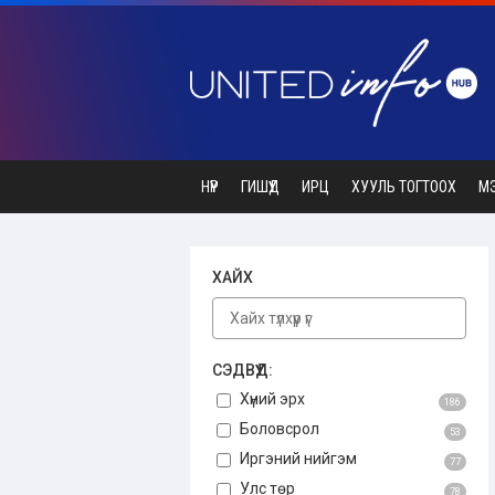
НҮҮР
ГИШҮҮД
ИРЦ
ХУУЛЬ ТОГТООХ
М
ХАЙХ
СЭДВҮҮД:
Хүний эрх
186
Боловсрол
53
Иргэний нийгэм
77
Улс төр
78