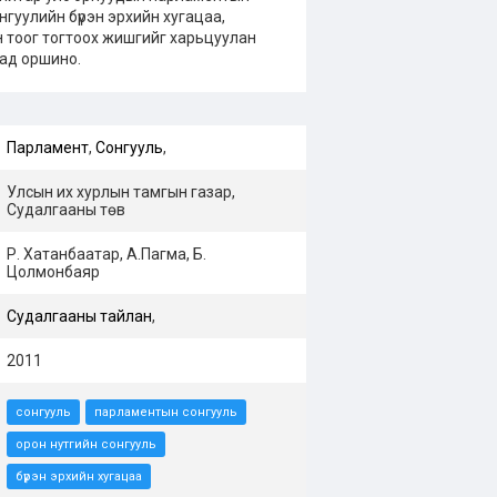
нгуулийн бүрэн эрхийн хугацаа,
н тоог тогтоох жишгийг харьцуулан
хад оршино.
Парламент
,
Сонгууль
,
Улсын их хурлын тамгын газар,
Судалгааны төв
Р. Хатанбаатар, А.Пагма, Б.
Цолмонбаяр
Судалгааны тайлан
,
2011
сонгууль
парламентын сонгууль
орон нутгийн сонгууль
бүрэн эрхийн хугацаа