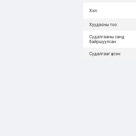
Хэл:
Хуудасны тоо:
Судалгааны санд
байршуулсан:
Судалгааг үзсэн: