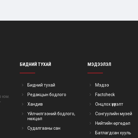
БИДНИЙ ТУХАЙ
МЭДЭЭЛЭЛ
Бидний тухай
Мэдээ
Редакцын бодлого
Factcheck
р юм.
"
Хандив
Онцлох үзүүлэлт
Үйлчилгээний бодлого,
Сонгуулийн музей
нөхцөл
Нийтийн өргөдөл
Судалгааны сан
Батлагдсан хууль