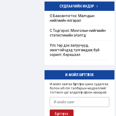
СУДЛААЧИЙН ИНДЭР
Төрийн бус байгууллагын тухай
хуулийг шинэчлэн найруулах
О.Баасантогтох: Малчдын
хэрэгцээ, шаардлагын тандан
нийгмийн ялгарал
судалгаа
С.Тодгэрэл: Монголын нийгмийн
“Ашгийн бус байгууллага”-ын
статистикийн үзүүлэлтүүд
талаарх Монгол улсын эрх зүйн
зохицуулалт
Улс төр дэх залуучууд,
эмэгтэйчүүдэд тулгамдаж буй
сорилт, бэрхшээл
И-МЭЙЛ БҮРТГҮҮЛЭХ
И-мэйл хаягаа бүртгүүлж шинэ судалгаа
болон uih.mn талбарын мэдээллийг
тогтмол цаг алдалгүй хүлээн аваарай.