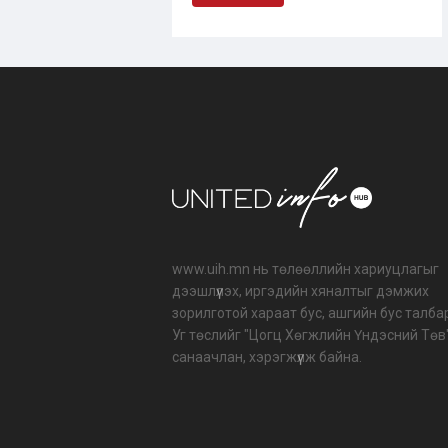
www.uih.mn нь төлөөллийн хариуцлагыг
дээшлүүлэх, иргэдийн хяналтыг дэмжих
зорилготой хараат бус, ашгийн бус талба
Уг төслийг "Цогц Хөгжлийн Үндэсний Төв
санаачлан, хэрэгжүүлж байна.