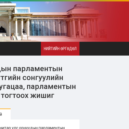
НИЙТИЙН ӨРГӨДӨЛ
дын парламентын
утгийн сонгуулийн
хугацаа, парламентын
г тогтоох жишиг
й
Унитар улс орнуудын парламентын