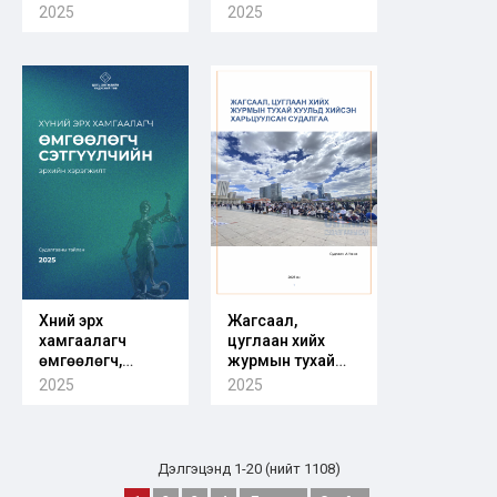
агуулгын хүрээнд
оролцогч
2025
2025
хийсэн дүн
талуудын эрх
шинжилгээ
мэдэл,
(Сургуулийн
нөлөөллийн
өмнөх
шинжилгээ
боловсролын
сургалтын
хөтөлбөр)
Хүний эрх
Жагсаал,
хамгаалагч
цуглаан хийх
өмгөөлөгч,
журмын тухай
сэтгүүлчийн эрхийн
хуулийг зарим
2025
2025
хэрэгжилт
улсын хуультай
харьцуулсан
судалгаа
Дэлгэцэнд 1-20 (нийт 1108)