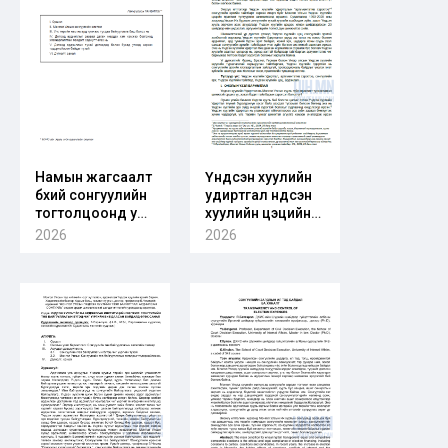
өгөх шүүмж
Намын жагсаалт
Үндсэн хуулийн
бүхий сонгуулийн
удиртгал үндсэн
тогтолцоонд улс
хуулийн цэцийн
төрийн намын
шийдвэрийн
2026
2026
дотоод
үндэслэл болох
ардчилал
нь: Сонгуулийн
эрхийн маргааны
хувьд