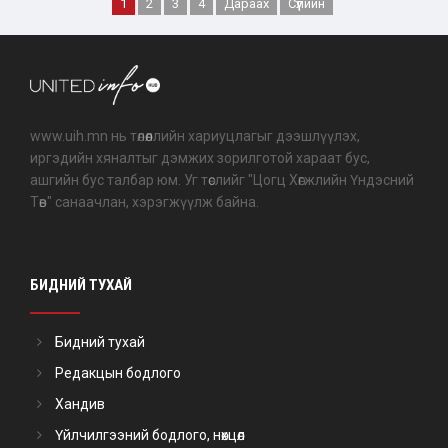
1
2
3
4
Дараах
Сүүлийн
www.uih.mn нь төлөөллийн хариуцлагыг дээшлүүлэх,
иргэдийн хяналтыг дэмжих зорилготой хараат бус,
ашгийн бус талбар юм. Уг төслийг "Цогц Хөгжлийн Үндэсний
Төв" санаачлан, хэрэгжүүлж байна.
БИДНИЙ ТУХАЙ
Бидний тухай
Редакцын бодлого
Хандив
Үйлчилгээний бодлого, нөхцөл