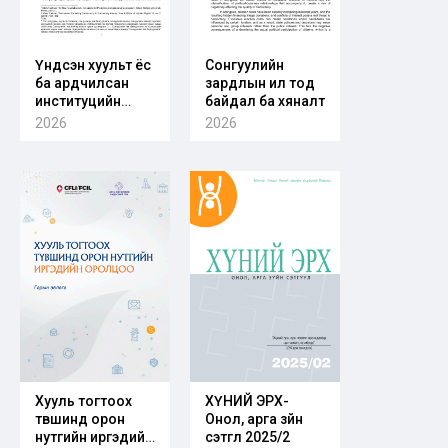
Үндсэн хуульт ёс
Сонгуулийн
ба ардчилсан
зардлын ил тод
институцийн
байдал ба хяналт
хөгжил:
2026
2026
Сонгуулийн төв
байгууллагын
бүтэц-чиг үүргийн
бие даасан
байдалд өгөх
санал
Хууль тогтоох
ХҮНИЙ ЭРХ-
түвшинд орон
Онол, арга зүйн
нутгийн иргэдийн
сэтгүүл 2025/2