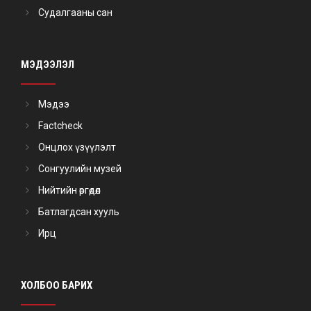
Судалгааны сан
МЭДЭЭЛЭЛ
Мэдээ
Factcheck
Онцлох үзүүлэлт
Сонгуулийн музей
Нийтийн өргөдөл
Батлагдсан хууль
Ирц
ХОЛБОО БАРИХ