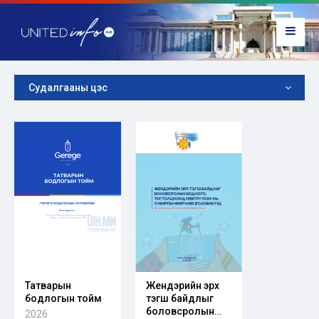
Судалгааны цэс
Татварын
Жендэрийн эрх
бодлогын тойм
тэгш байдлыг
боловсролын
2026