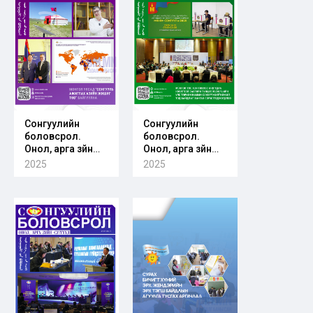
Сонгуулийн
Сонгуулийн
боловсрол.
боловсрол.
Онол, арга зүйн
Онол, арга зүйн
сэтгүүл. Дугаар
сэтгүүл. Дугаар
2025
2025
2025/03
2025/02