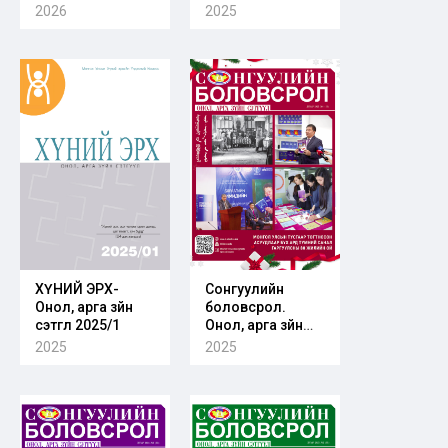
оролцоог хангах
2026
2025
нь
ХҮНИЙ ЭРХ-
Сонгуулийн
Онол, арга зүйн
боловсрол.
сэтгүүл 2025/1
Онол, арга зүйн
сэтгүүл. Дугаар
2025
2025
2025/04