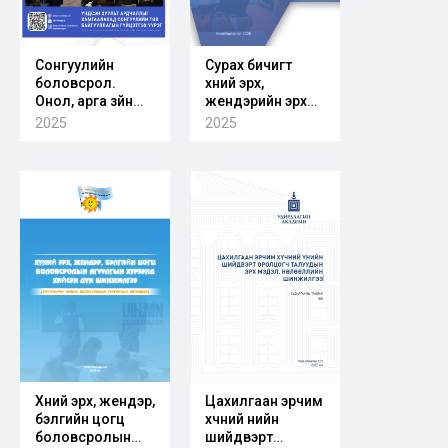
Сонгуулийн
Сурах бичигт
боловсрол.
хүний эрх,
Онол, арга зүйн
жендэрийн эрх
сэтгүүл. Дугаар
тэгш байдлын
2025
2025
2025/01
агуулга тусгах
аргачлал
Хүний эрх, жендэр,
Цахилгаан эрчим
бэлгийн цогц
хүчний үнийн
боловсролын
шийдвэрт