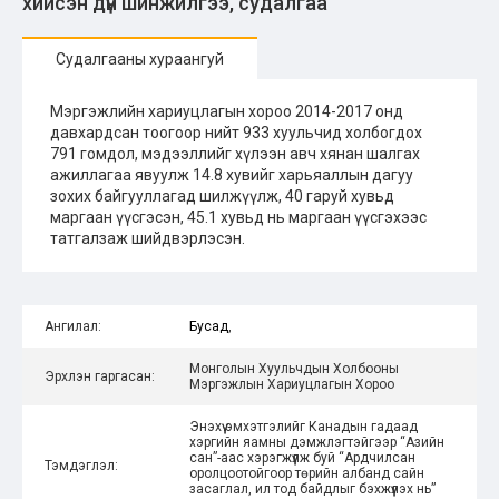
хийсэн дүн шинжилгээ, судалгаа
Судалгааны хураангуй
Мэргэжлийн хариуцлагын хороо 2014-2017 онд
давхардсан тоогоор нийт 933 хуульчид холбогдох
791 гомдол, мэдээллийг хүлээн авч хянан шалгах
ажиллагаа явуулж 14.8 хувийг харьяаллын дагуу
зохих байгууллагад шилжүүлж, 40 гаруй хувьд
маргаан үүсгэсэн, 45.1 хувьд нь маргаан үүсгэхээс
татгалзаж шийдвэрлэсэн.
Ангилал:
Бусад
,
Монголын Хуульчдын Холбооны
Эрхлэн гаргасан:
Мэргэжлын Хариуцлагын Хороо
Энэхүү эмхэтгэлийг Канадын гадаад
хэргийн яамны дэмжлэгтэйгээр “Азийн
сан”-аас хэрэгжүүлж буй “Ардчилсан
Тэмдэглэл:
оролцоотойгоор төрийн албанд сайн
засаглал, ил тод байдлыг бэхжүүлэх нь”