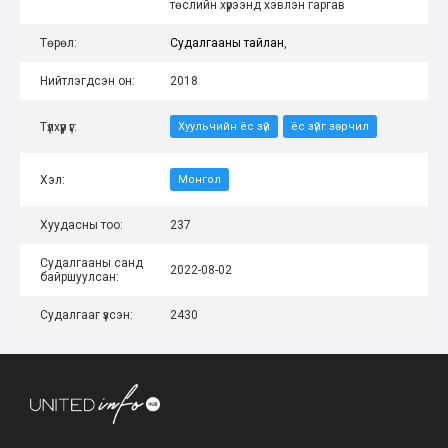
төслийн хүрээнд хэвлэн гаргав
Төрөл:
Судалгааны тайлан
,
Нийтлэгдсэн он:
2018
Түлхүүр үг:
Хуульчийн ёс зүй
ёс зүйг зөрчил
Хэл:
Монгол
Хуудасны тоо:
237
Судалгааны санд
2022-08-02
байршуулсан:
Судалгааг үзсэн:
2430