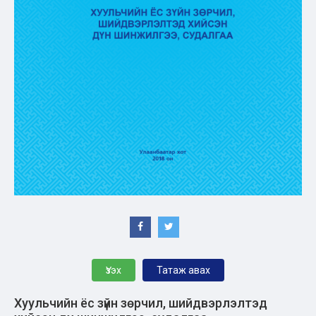
Үзэх
Татаж авах
Хуульчийн ёс зүйн зөрчил, шийдвэрлэлтэд