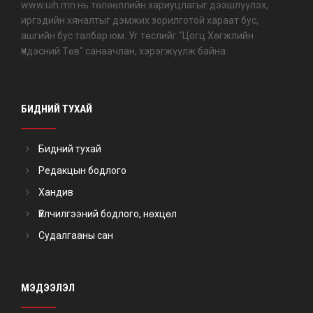
www.uih.mn нь төлөөллийн хариуцлагыг дээшлүүлэх,
иргэдийн хяналтыг дэмжих зорилготой хараат бус,
ашгийн бус талбар юм. Уг төслийг "Цогц Хөгжлийн
Үндэсний Төв" санаачлан, хэрэгжүүлж байна.
БИДНИЙ ТУХАЙ
Бидний тухай
Редакцын бодлого
Хандив
Үйлчилгээний бодлого, нөхцөл
Судалгааны сан
МЭДЭЭЛЭЛ