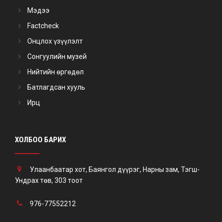
Мэдээ
Factcheck
Онцлох үзүүлэлт
Сонгуулийн музей
Нийтийн өргөдөл
Батлагдсан хууль
Ирц
ХОЛБОО БАРИХ
Улаанбаатар хот, Баянгол дүүрэг, Нарны зам, Тэгш-
Ундрах төв, 303 тоот
976-77552212