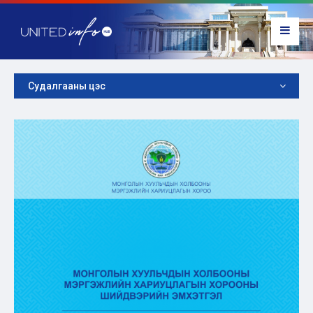
Судалгааны цэс