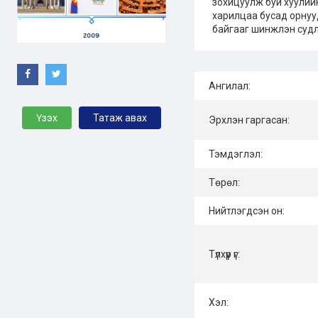
зохицуулж буй хуулий
харилцаа бусад орнуу
байгааг шинжлэн суд
Ангилал:
Үзэх
Татаж авах
Эрхлэн гаргасан:
Тэмдэглэл:
Төрөл:
Нийтлэгдсэн он:
Түлхүүр үг:
Хэл: