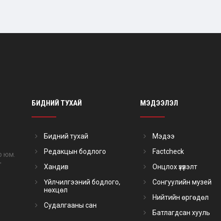
БИДНИЙ ТУХАЙ
МЭДЭЭЛЭЛ
Бидний тухай
Мэдээ
Редакцын бодлого
Factcheck
р юм.
"
Хандив
Онцлох үзүүлэлт
Үйлчилгээний бодлого,
Сонгуулийн музей
нөхцөл
Нийтийн өргөдөл
Судалгааны сан
Батлагдсан хууль