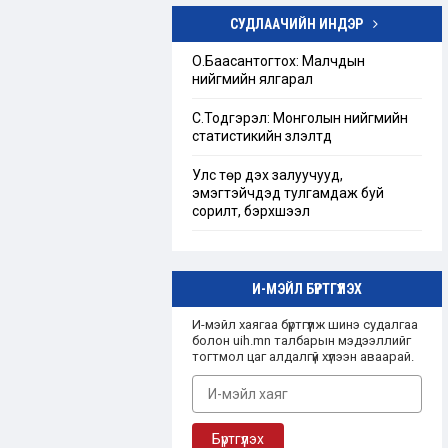
СУДЛААЧИЙН ИНДЭР
Төрийн бус байгууллагын тухай
хуулийг шинэчлэн найруулах
О.Баасантогтох: Малчдын
хэрэгцээ, шаардлагын тандан
нийгмийн ялгарал
судалгаа
С.Тодгэрэл: Монголын нийгмийн
“Ашгийн бус байгууллага”-ын
статистикийн үзүүлэлтүүд
талаарх Монгол улсын эрх зүйн
зохицуулалт
Улс төр дэх залуучууд,
эмэгтэйчүүдэд тулгамдаж буй
сорилт, бэрхшээл
И-МЭЙЛ БҮРТГҮҮЛЭХ
И-мэйл хаягаа бүртгүүлж шинэ судалгаа
болон uih.mn талбарын мэдээллийг
тогтмол цаг алдалгүй хүлээн аваарай.