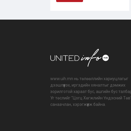
www.uih.mn нь төлөөллийн хариуцлагыг
дээшлүүлэх, иргэдийн хяналтыг дэмжих
зорилготой хараат бус, ашгийн бус талба
Уг төслийг "Цогц Хөгжлийн Үндэсний Төв
санаачлан, хэрэгжүүлж байна.