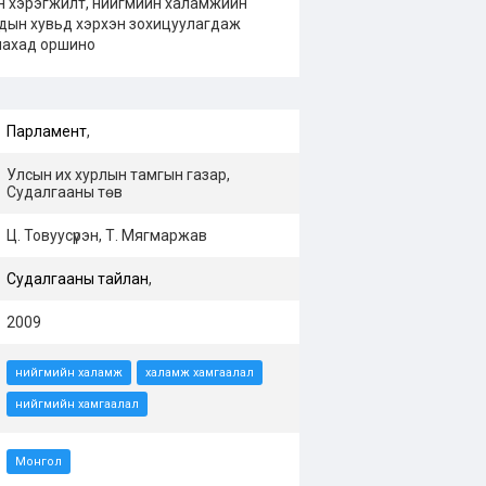
н хэрэгжилт, нийгмийн халамжийн
дын хувьд хэрхэн зохицуулагдаж
лахад оршино
Парламент
,
Улсын их хурлын тамгын газар,
Судалгааны төв
Ц. Товуусүрэн, Т. Мягмаржав
Судалгааны тайлан
,
2009
нийгмийн халамж
халамж хамгаалал
нийгмийн хамгаалал
Монгол