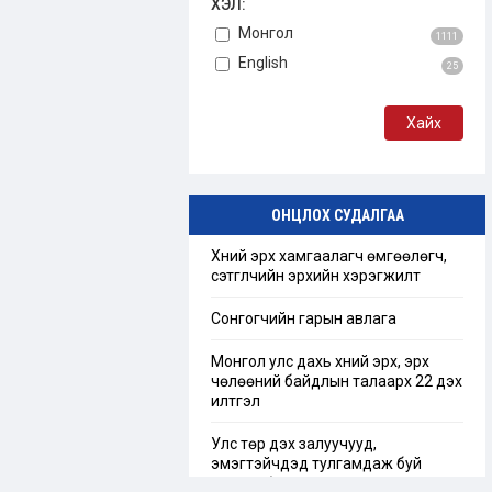
ХЭЛ:
Монгол
1111
English
25
ОНЦЛОХ СУДАЛГАА
Хүний эрх хамгаалагч өмгөөлөгч,
сэтгүүлчийн эрхийн хэрэгжилт
Сонгогчийн гарын авлага
Монгол улс дахь хүний эрх, эрх
чөлөөний байдлын талаарх 22 дэх
илтгэл
Улс төр дэх залуучууд,
эмэгтэйчүүдэд тулгамдаж буй
сорилт бэрхшээл