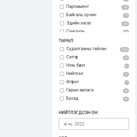
Парламент
728
Байгаль орчин
18
Эдийн засаг
126
Сонгууль
58
Авлига
ТӨРӨЛ:
75
Үндсэн хууль
Судалгааны тайлан
3
1006
Бусад
Сэтгүүл
34
44
Ном, бүлэг
6
Нийтлэл
12
Өгүүлэл
7
Гарын авлага
43
Бусад
45
НИЙТЛЭГДСЭН ОН: