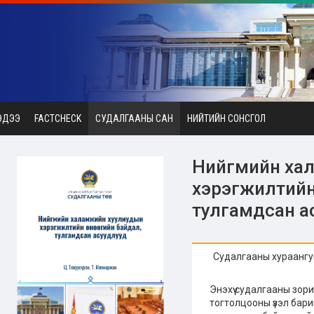
ЭДЭЭ
FACTCHECK
СУДАЛГААНЫ САН
НИЙТИЙН СОНСГОЛ
Нийгмийн ха
хэрэгжилтийн ө
тулгамдсан а
Судалгааны хураангу
Энэхүү судалгааны зо
тогтолцооны үзэл бари