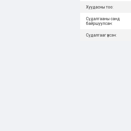
Хуудасны тоо:
Судалгааны санд
байршуулсан:
Судалгааг үзсэн: