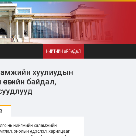
НИЙТИЙН ӨРГӨДӨЛ
ламжийн хуулиудын
нөөгийн байдал,
суудлууд
й
рилго нь нийгмийн халамжийн
мтлал, онолын үндэслэл, харилцааг