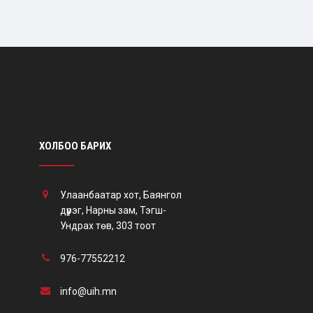
ХОЛБОО БАРИХ
Улаанбаатар хот, Баянгол
дүүрэг, Нарны зам, Тэгш-
Ундрах төв, 303 тоот
976-77552212
info@uih.mn