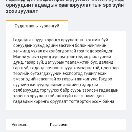
орнуудын гадаадын хөрөнгө оруулалтын эрх зүйн
зохицуулалт
Судалгааны хураангуй
Гадаадын шууд хөрөнгө оруулалт нь хөгжиж буй
орнуудын хувьд эдийн засгийн болон нийгмийн
хөгжилд чухал ач холбогдолтой гэж тодорхойлдог.
Манай улсын хувьд хүн ам цөөнтэй, хо¸р их гүрний
дунд, газар зүй, цаг уурын тааламжтай бус, далайд
гарцгүй, гадаад орчноос шууд хамааралтай, цөөн нэр
төрлийн бүтээгдэхүүний экспортод түшиглэсэн
эмзэг эдийн засагтай эх газрын жижиг улс. Гэхдээ
сүүлийн жилүүдэд эдийн засгийн тодорхой
салбаруудад тэргүүлэх байр суурь эзэлсэн гадаадын
хөрөнгө оруулалттай аж ахуйн нэгж нэмэгдэн
гадаадын хөрөнгө оруулалт тогтвортой өсөж байна.
Ангилал:
Парламент
,