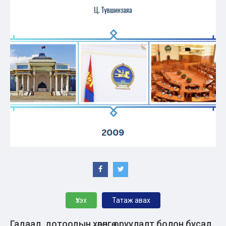
Үзэх
Татаж авах
Гадаад, дотоодын хөрөнгө оруулалт болон бусад