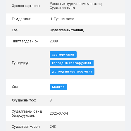
Улсын их хурлын тамгын газар,
Эрхлэн гаргасан:
Судалгааны төв
Тэмдэглэл:
Ц. Түвшинзаяа
Төрөл:
Судалгааны тайлан
,
Нийтлэгдсэн он:
2009
хөрөнгө оруулалт
Түлхүүр үг:
гадаадын хөрөнгө оруулалт
дотоодын хөрөнгө оруулалт
Хэл:
Монгол
Хуудасны тоо:
8
Судалгааны санд
2025-07-04
байршуулсан:
Судалгааг үзсэн:
243