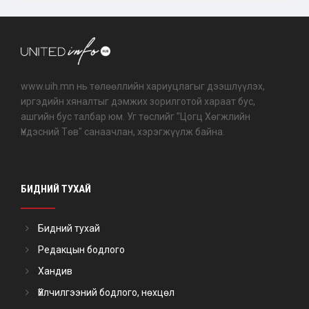
www.uih.mn нь төлөөллийн хариуцлагыг дээшлүүлэх,
иргэдийн хяналтыг дэмжих зорилготой хараат бус,
ашгийн бус талбар юм. Уг төслийг "Цогц Хөгжлийн
Үндэсний Төв" санаачлан, хэрэгжүүлж байна.
БИДНИЙ ТУХАЙ
Бидний тухай
Редакцын бодлого
Хандив
Үйлчилгээний бодлого, нөхцөл