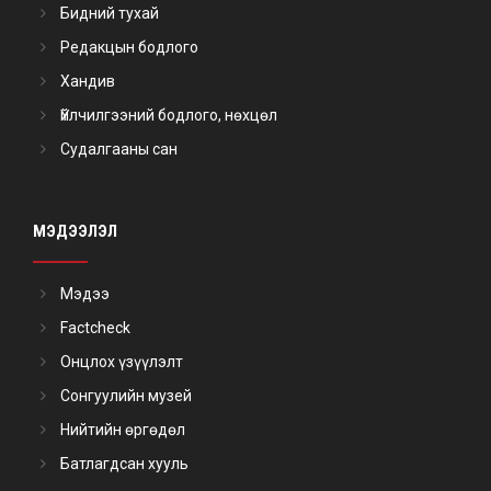
Бидний тухай
Редакцын бодлого
Хандив
Үйлчилгээний бодлого, нөхцөл
Судалгааны сан
МЭДЭЭЛЭЛ
Мэдээ
Factcheck
Онцлох үзүүлэлт
Сонгуулийн музей
Нийтийн өргөдөл
Батлагдсан хууль