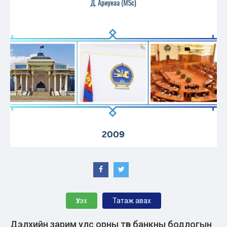
Үзэх
Татаж авах
Дэлхийн зарим улс орны төв банкны бодлогын