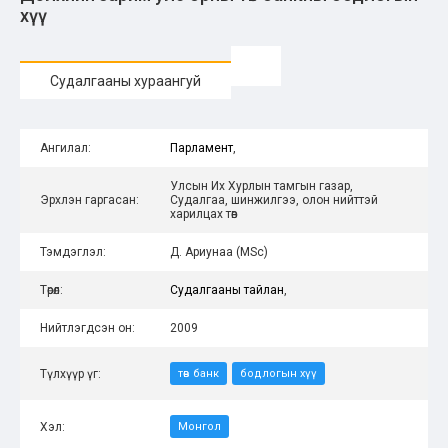
хүү
Судалгааны хураангуй
Ангилал:
Парламент
,
Улсын Их Хурлын тамгын газар,
Эрхлэн гаргасан:
Судалгаа, шинжилгээ, олон нийттэй
харилцах төв
Тэмдэглэл:
Д. Ариунаа (MSc)
Төрөл:
Судалгааны тайлан
,
Нийтлэгдсэн он:
2009
Түлхүүр үг:
төв банк
бодлогын хүү
Хэл:
Монгол