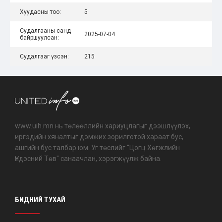
Хуудасны тоо:
5
Судалгааны санд
2025-07-04
байршуулсан:
Судалгааг үзсэн:
215
www.uih.mn нь төлөөллийн хариуцлагыг дээшлүүлэх,
иргэдийн хяналтыг дэмжих зорилготой хараат бус,
ашгийн бус талбар юм. Уг төслийг "Цогц Хөгжлийн
Үндэсний Төв" санаачлан, хэрэгжүүлж байна.
БИДНИЙ ТУХАЙ