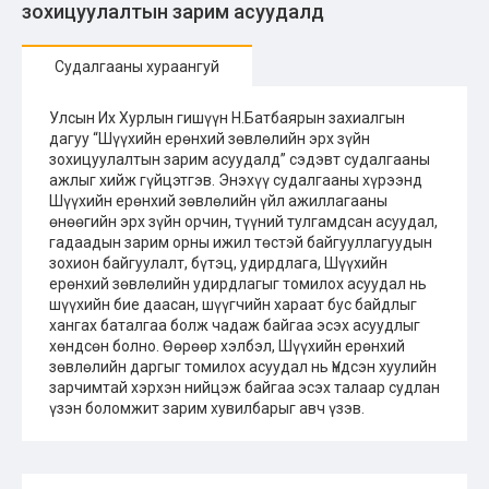
зохицуулалтын зарим асуудалд
Судалгааны хураангуй
Улсын Их Хурлын гишүүн Н.Батбаярын захиалгын
дагуу “Шүүхийн ерөнхий зөвлөлийн эрх зүйн
зохицуулалтын зарим асуудалд” сэдэвт судалгааны
ажлыг хийж гүйцэтгэв. Энэхүү судалгааны хүрээнд
Шүүхийн ерөнхий зөвлөлийн үйл ажиллагааны
өнөөгийн эрх зүйн орчин, түүний тулгамдсан асуудал,
гадаадын зарим орны ижил төстэй байгууллагуудын
зохион байгуулалт, бүтэц, удирдлага, Шүүхийн
ерөнхий зөвлөлийн удирдлагыг томилох асуудал нь
шүүхийн бие даасан, шүүгчийн хараат бус байдлыг
хангах баталгаа болж чадаж байгаа эсэх асуудлыг
хөндсөн болно. Өөрөөр хэлбэл, Шүүхийн ерөнхий
зөвлөлийн даргыг томилох асуудал нь Үндсэн хуулийн
зарчимтай хэрхэн нийцэж байгаа эсэх талаар судлан
үзэн боломжит зарим хувилбарыг авч үзэв.