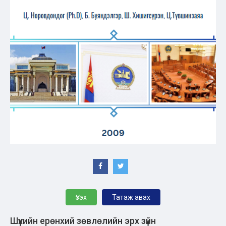
Үзэх
Татаж авах
Шүүхийн ерөнхий зөвлөлийн эрх зүйн