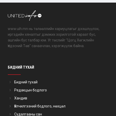
www.uih.mn нь төлөөллийн хариуцлагыг дээшлүүлэх,
иргэдийн хяналтыг дэмжих зорилготой хараат бус,
ашгийн бус талбар юм. Уг төслийг "Цогц Хөгжлийн
Үндэсний Төв" санаачлан, хэрэгжүүлж байна.
БИДНИЙ ТУХАЙ
Бидний тухай
Редакцын бодлого
Хандив
Үйлчилгээний бодлого, нөхцөл
Судалгааны сан