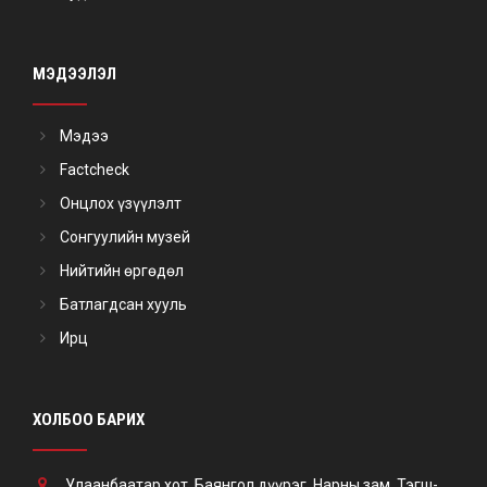
МЭДЭЭЛЭЛ
Мэдээ
Factcheck
Онцлох үзүүлэлт
Сонгуулийн музей
Нийтийн өргөдөл
Батлагдсан хууль
Ирц
ХОЛБОО БАРИХ
Улаанбаатар хот, Баянгол дүүрэг, Нарны зам, Тэгш-