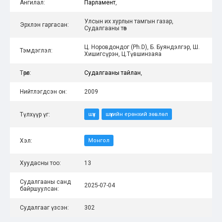
Ангилал:
Парламент
,
Улсын их хурлын тамгын газар,
Эрхлэн гаргасан:
Судалгааны төв
Ц. Норовдондог (Ph.D), Б. Буяндэлгэр, Ш.
Тэмдэглэл:
Хишигсүрэн, Ц.Түвшинзаяа
Төрөл:
Судалгааны тайлан
,
Нийтлэгдсэн он:
2009
Түлхүүр үг:
шүүх
шүүхийн ерөнхий зөвлөл
Хэл:
Монгол
Хуудасны тоо:
13
Судалгааны санд
2025-07-04
байршуулсан:
Судалгааг үзсэн:
302