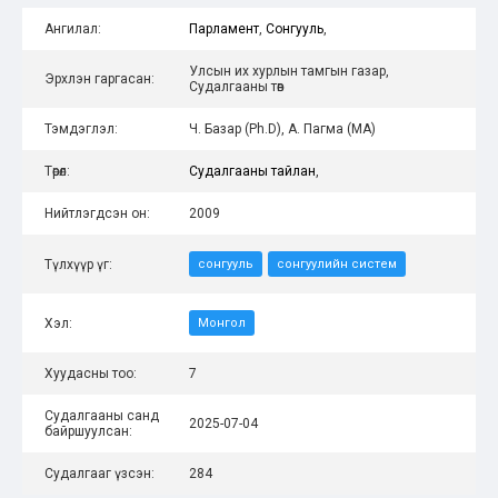
Ангилал:
Парламент
,
Сонгууль
,
Улсын их хурлын тамгын газар,
Эрхлэн гаргасан:
Судалгааны төв
Тэмдэглэл:
Ч. Базар (Ph.D), А. Пагма (МА)
Төрөл:
Судалгааны тайлан
,
Нийтлэгдсэн он:
2009
Түлхүүр үг:
сонгууль
сонгуулийн систем
Хэл:
Монгол
Хуудасны тоо:
7
Судалгааны санд
2025-07-04
байршуулсан:
Судалгааг үзсэн:
284