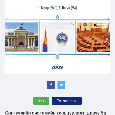
Үзэх
Татаж авах
Сонгуулийн системийн харьцуулалт: давуу ба