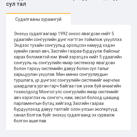
сул тал
Судалгааны хураангуй
Энэхүү судалгаагаар 1992 оноос явагдсан нийт 5
удаагийн сонгуулийн дүнг нэгтгэн тоймлож үзүүллээ.
Эндээс тухайн сонгуульд оролцсон намууд хэдэн
хувийн санал авч, Засгийн газраа бүрдүүлж байсныг
харах боломжтой юм. Үүний зэрэгцээ нийт 5 удаагийн
сонгууль нь сонгуулийн ямар системээр явагдсан
болон тэрхүү системийн давуу болон сул талыг
харьцуулан үзүүлэв. Мөн өмнөх сонгуулиудын
туршлага, үр дүнгээс сонгуулийн системийг өөрчлөх
шаардлага урган гарч байгаа гэж үзэж буй өнөөгийн
тохиолдолд Монгол улс сонгуулийн ямар системийг
авч хэрэглэх нь сонгогч, нам, эвсэл болоод цаашид
парламентын бүтэц хийгээд Засгийн газраа
бүрдүүлэхэд давуу талтайг олон улсын экспертүүд
санал болгож буйг энэхүү судалгаанд эх сурвалж
болгон ашиглав.