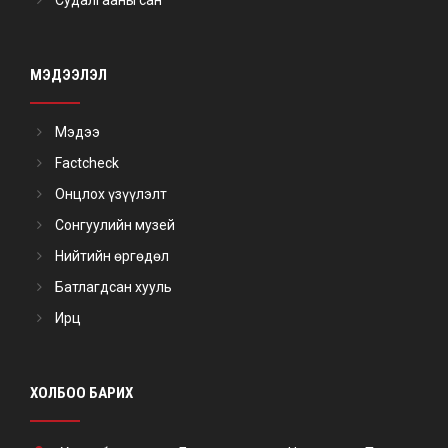
Судалгааны сан
МЭДЭЭЛЭЛ
Мэдээ
Factcheck
Онцлох үзүүлэлт
Сонгуулийн музей
Нийтийн өргөдөл
Батлагдсан хууль
Ирц
ХОЛБОО БАРИХ