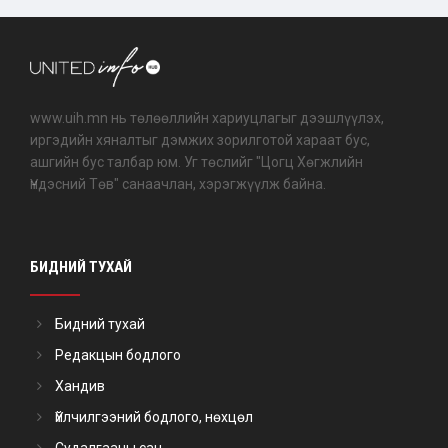
www.uih.mn нь төлөөллийн хариуцлагыг дээшлүүлэх,
иргэдийн хяналтыг дэмжих зорилготой хараат бус,
ашгийн бус талбар юм. Уг төслийг "Цогц Хөгжлийн
Үндэсний Төв" санаачлан, хэрэгжүүлж байна.
БИДНИЙ ТУХАЙ
Бидний тухай
Редакцын бодлого
Хандив
Үйлчилгээний бодлого, нөхцөл