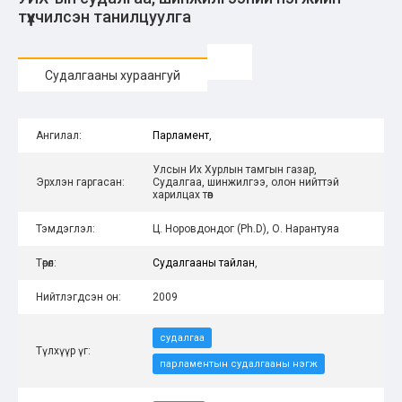
түүхчилсэн танилцуулга
Судалгааны хураангуй
Ангилал:
Парламент
,
Улсын Их Хурлын тамгын газар,
Эрхлэн гаргасан:
Судалгаа, шинжилгээ, олон нийттэй
харилцах төв
Тэмдэглэл:
Ц. Норовдондог (Ph.D), О. Нарантуяа
Төрөл:
Судалгааны тайлан
,
Нийтлэгдсэн он:
2009
судалгаа
Түлхүүр үг:
парламентын судалгааны нэгж