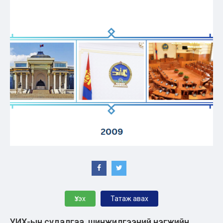
Үзэх
Татаж авах
УИХ-ын судалгаа, шинжилгээний нэгжийн