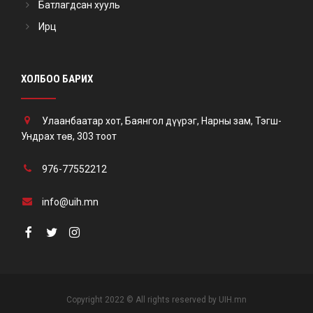
Батлагдсан хууль
Ирц
ХОЛБОО БАРИХ
Улаанбаатар хот, Баянгол дүүрэг, Нарны зам, Тэгш-
Ундрах төв, 303 тоот
976-77552212
info@uih.mn
Copyright 2022 © All rights reserved by UIH.mn