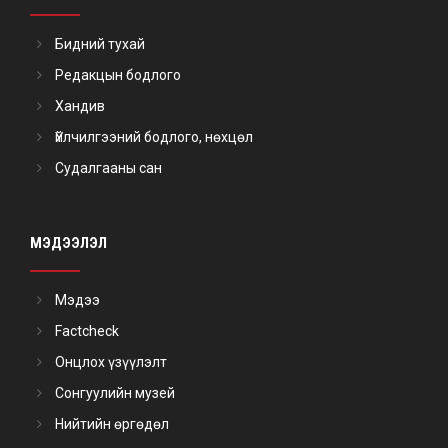
Бидний тухай
Редакцын бодлого
Хандив
Үйлчилгээний бодлого, нөхцөл
Судалгааны сан
МЭДЭЭЛЭЛ
Мэдээ
Factcheck
Онцлох үзүүлэлт
Сонгуулийн музей
Нийтийн өргөдөл