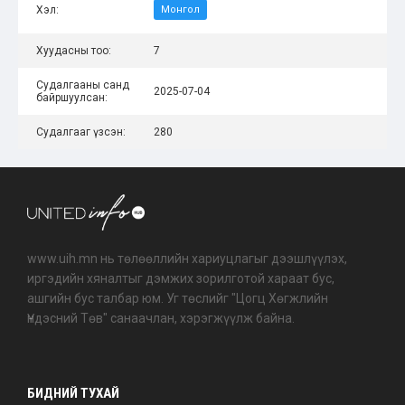
Хэл:
Монгол
Хуудасны тоо:
7
Судалгааны санд
2025-07-04
байршуулсан:
Судалгааг үзсэн:
280
www.uih.mn нь төлөөллийн хариуцлагыг дээшлүүлэх,
иргэдийн хяналтыг дэмжих зорилготой хараат бус,
ашгийн бус талбар юм. Уг төслийг "Цогц Хөгжлийн
Үндэсний Төв" санаачлан, хэрэгжүүлж байна.
БИДНИЙ ТУХАЙ