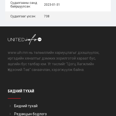
Судалгааны санд
2023-01-31
байршуулсан:
Судалгааг үзсэн:
738
www.uih.mn нь төлөөллийн хариуцлагыг дээшлүүлэх,
иргэдийн хяналтыг дэмжих зорилготой хараат бус,
ашгийн бус талбар юм. Уг төслийг "Цогц Хөгжлийн
Үндэсний Төв" санаачлан, хэрэгжүүлж байна.
БИДНИЙ ТУХАЙ
Бидний тухай
Редакцын бодлого