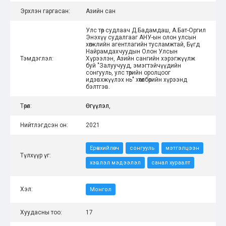
Эрхлэн гаргасан:
Азийн сан
Улс төр судлаач Д.Бадамдаш, А.Бат-Оргил
Энэхүү судалгааг АНУ-ын олон улсын
хөгжлийн агентлагийн тусламжтай, Бүгд
Найрамдахчуудын Олон Улсын
Тэмдэглэл:
Хүрээлэн, Азийн сангийн хэрэгжүүлж
буй "Залуучууд, эмэгтэйчүүдийн
сонгууль, улс төрийн оролцоог
идэвхжүүлэх нь" хөтөлбөрийн хүрээнд
бэлтгэв.
Төрөл:
Өгүүлэл
,
Нийтлэгдсэн он:
2021
Ерөнхийлөгч
сонгууль
мэтгэлцээн
Түлхүүр үг:
хэвлэл мэдээлэл
санал хураалт
Хэл:
Монгол
Хуудасны тоо:
17