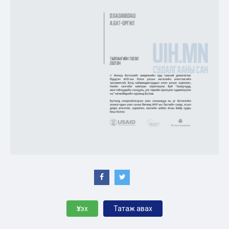
Үзэх
Татаж авах