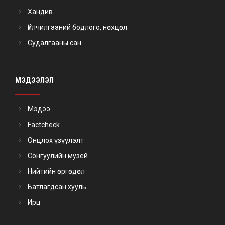
Хандив
Үйлчилгээний бодлого, нөхцөл
Судалгааны сан
МЭДЭЭЛЭЛ
Мэдээ
Factcheck
Онцлох үзүүлэлт
Сонгуулийн музей
Нийтийн өргөдөл
Батлагдсан хууль
Ирц