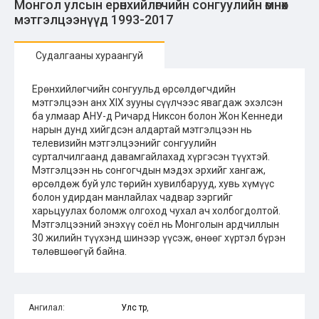
Монгол улсын ерөнхийлөгчийн сонгуулийн өмнөх
мэтгэлцээнүүд 1993-2017
Судалгааны хураангуй
Ерөнхийлөгчийн сонгуульд өрсөлдөгчдийн
мэтгэлцээн анх XIX зууны сүүлчээс явагдаж эхэлсэн
ба улмаар АНУ-д Ричард Никсон болон Жон Кеннеди
нарын дунд хийгдсэн алдартай мэтгэлцээн нь
телевизийн мэтгэлцээнийг сонгуулийн
сурталчилгаанд давамгайлахад хүргэсэн түүхтэй.
Мэтгэлцээн нь сонгогчдын мэдэх эрхийг хангаж,
өрсөлдөж буй улс төрийн хувилбарууд, хувь хүмүүс
болон удирдан манлайлах чадвар зэргийг
харьцуулах боломж олгоход чухал ач холбогдолтой.
Мэтгэлцээний энэхүү соёл нь Монголын ардчиллын
30 жилийн түүхэнд шинээр үүсэж, өнөөг хүртэл бүрэн
төлөвшөөгүй байна.
Ангилал:
Улс төр
,