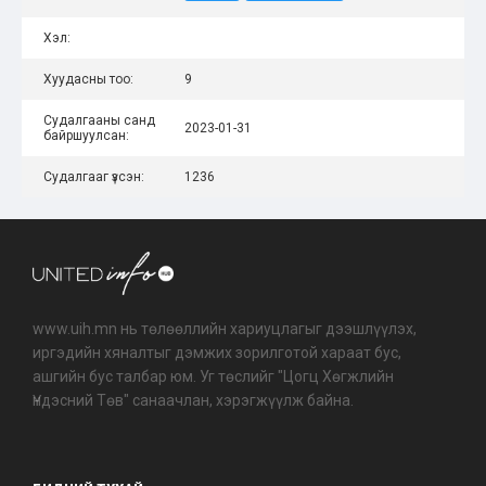
Хэл:
Хуудасны тоо:
9
Судалгааны санд
2023-01-31
байршуулсан:
Судалгааг үзсэн:
1236
www.uih.mn нь төлөөллийн хариуцлагыг дээшлүүлэх,
иргэдийн хяналтыг дэмжих зорилготой хараат бус,
ашгийн бус талбар юм. Уг төслийг "Цогц Хөгжлийн
Үндэсний Төв" санаачлан, хэрэгжүүлж байна.