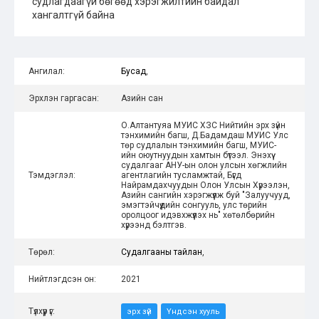
судлагдаагүй бөгөөд хэрэгжилтийн байдал
хангалтгүй байна
Ангилал:
Бусад
,
Эрхлэн гаргасан:
Азийн сан
О.Алтантуяа МУИС ХЗС Нийтийн эрх зүйн
тэнхимийн багш, Д.Бадамдаш МУИС Улс
төр судлалын тэнхимийн багш, МУИС-
ийн оюутнуудын хамтын бүтээл. Энэхүү
судалгааг АНУ-ын олон улсын хөгжлийн
Тэмдэглэл:
агентлагийн тусламжтай, Бүгд
Найрамдахчуудын Олон Улсын Хүрээлэн,
Азийн сангийн хэрэгжүүлж буй "Залуучууд,
эмэгтэйчүүдийн сонгууль, улс төрийн
оролцоог идэвхжүүлэх нь" хөтөлбөрийн
хүрээнд бэлтгэв.
Төрөл:
Судалгааны тайлан
,
Нийтлэгдсэн он:
2021
Түлхүүр үг:
эрх зүй
Үндсэн хууль