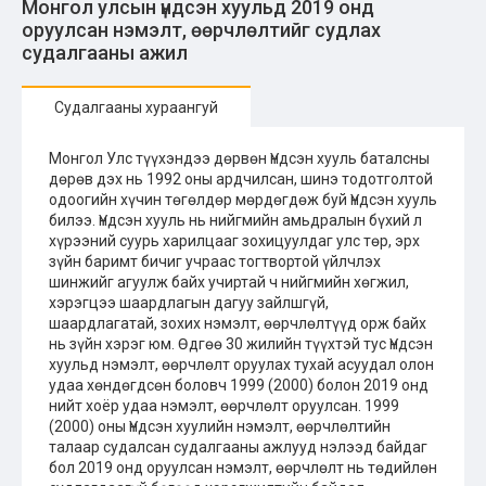
Монгол улсын үндсэн хуульд 2019 онд
оруулсан нэмэлт, өөрчлөлтийг судлах
судалгааны ажил
Судалгааны хураангуй
Монгол Улс түүхэндээ дөрвөн Үндсэн хууль баталсны
дөрөв дэх нь 1992 оны ардчилсан, шинэ тодотголтой
одоогийн хүчин төгөлдөр мөрдөгдөж буй Үндсэн хууль
билээ. Үндсэн хууль нь нийгмийн амьдралын бүхий л
хүрээний суурь харилцааг зохицуулдаг улс төр, эрх
зүйн баримт бичиг учраас тогтвортой үйлчлэх
шинжийг агуулж байх учиртай ч нийгмийн хөгжил,
хэрэгцээ шаардлагын дагуу зайлшгүй,
шаардлагатай, зохих нэмэлт, өөрчлөлтүүд орж байх
нь зүйн хэрэг юм. Өдгөө 30 жилийн түүхтэй тус Үндсэн
хуульд нэмэлт, өөрчлөлт оруулах тухай асуудал олон
удаа хөндөгдсөн боловч 1999 (2000) болон 2019 онд
нийт хоёр удаа нэмэлт, өөрчлөлт оруулсан. 1999
(2000) оны Үндсэн хуулийн нэмэлт, өөрчлөлтийн
талаар судалсан судалгааны ажлууд нэлээд байдаг
бол 2019 онд оруулсан нэмэлт, өөрчлөлт нь төдийлөн