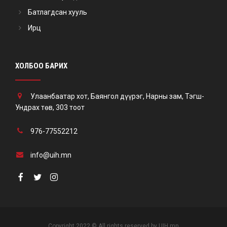
Батлагдсан хууль
Ирц
ХОЛБОО БАРИХ
Улаанбаатар хот, Баянгол дүүрэг, Нарны зам, Тэгш-
Ундрах төв, 303 тоот
976-77552212
info@uih.mn
Copyright 2022 © All rights reserved by UIH.mn