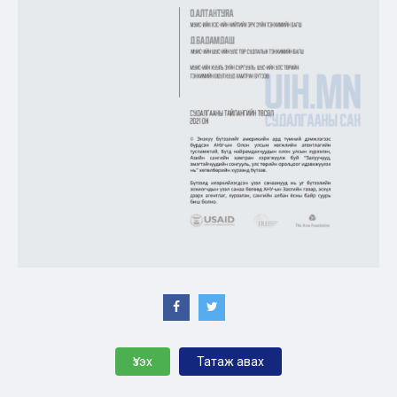
Үзэх
Татаж авах