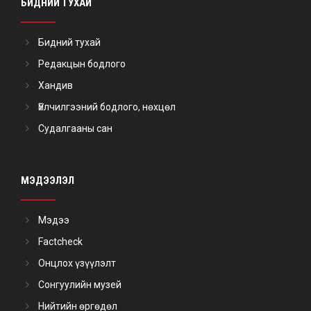
БИДНИЙ ТУХАЙ
Бидний тухай
Редакцын бодлого
Хандив
Үйлчилгээний бодлого, нөхцөл
Судалгааны сан
МЭДЭЭЛЭЛ
Мэдээ
Factcheck
Онцлох үзүүлэлт
Сонгуулийн музей
Нийтийн өргөдөл