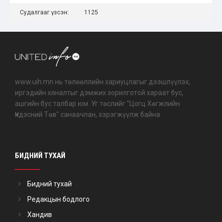
Судалгааг үзсэн:
1125
www.uih.mn нь төлөөллийн хариуцлагыг дээшлүүлэх,
иргэдийн хяналтыг дэмжих зорилготой хараат бус,
ашгийн бус талбар юм. Уг төслийг "Цогц Хөгжлийн
Үндэсний Төв" санаачлан, хэрэгжүүлж байна.
БИДНИЙ ТУХАЙ
Бидний тухай
Редакцын бодлого
Хандив