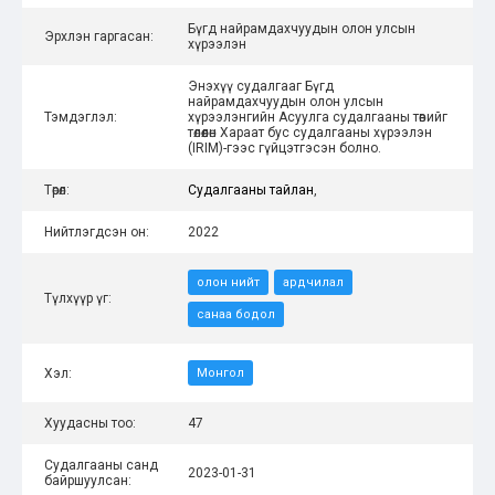
Бүгд найрамдахчуудын олон улсын
Эрхлэн гаргасан:
хүрээлэн
Энэхүү судалгааг Бүгд
найрамдахчуудын олон улсын
Тэмдэглэл:
хүрээлэнгийн Асуулга судалгааны төвийг
төлөөлөн Хараат бус судалгааны хүрээлэн
(IRIM)-гээс гүйцэтгэсэн болно.
Төрөл:
Судалгааны тайлан
,
Нийтлэгдсэн он:
2022
олон нийт
ардчилал
Түлхүүр үг:
санаа бодол
Хэл:
Монгол
Хуудасны тоо:
47
Судалгааны санд
2023-01-31
байршуулсан: