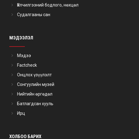
Үйлчилгээний бодлого, нөхцөл
Судалгааны сан
МЭДЭЭЛЭЛ
Мэдээ
Factcheck
Онцлох үзүүлэлт
Сонгуулийн музей
Нийтийн өргөдөл
Батлагдсан хууль
Ирц
ХОЛБОО БАРИХ