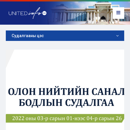
Судалгааны цэс