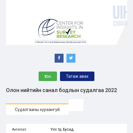
Үзэх
Татаж авах
Олон нийтийн санал бодлын судалгаа 2022
Судалгааны хураангуй
Ангилал:
Улс төр
,
Бусад
,