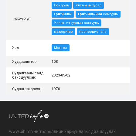
Сонгууль
Улсын их хурал
Ерөнхийлөгч
Ерөнхийлөгчийн сонгууль
Түлхүүр үг:
Улсын их хурлын сонгууль
мажоритар
пропорциональ
Хэл:
Монгол
Хуудасны тоо:
108
Судалгааны санд
2023-05-02
байршуулсан:
Судалгааг үзсэн:
1970
www.uih.mn нь төлөөллийн хариуцлагыг дээшлүүлэх,