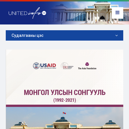
Судалгааны цэс