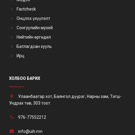
Factcheck
Онцлох үзүүлэлт
Сонгуулийн музей
Нийтийн өргөдөл
Батлагдсан хууль
Ирц
ХОЛБОО БАРИХ
Улаанбаатар хот, Баянгол дүүрэг, Нарны зам, Тэгш-
Ундрах төв, 303 тоот
976-77552212
info@uih.mn