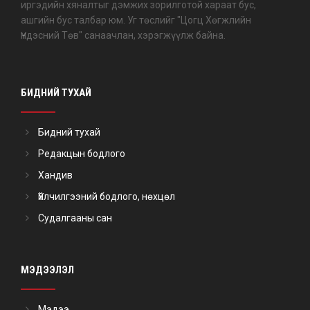
иргэдийн хяналтыг дэмжих зорилготой хараат бус,
ашгийн бус талбар юм. Уг төслийг "Цогц Хөгжлийн
Үндэсний Төв" санаачлан, хэрэгжүүлж байна.
БИДНИЙ ТУХАЙ
Бидний тухай
Редакцын бодлого
Хандив
Үйлчилгээний бодлого, нөхцөл
Судалгааны сан
МЭДЭЭЛЭЛ
Мэдээ