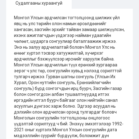
Судалгааны хураангуй
Монгол Улсын ардчилсан тогтолцоонд шилжих үйл
явц нь улс төрийн олон намын өрсөлдөөнийг
хангасан, засгийн эрхийг тайван замаар шилжүүлсэн,
ихэнх ажиглагчдын үздэгээр найман удаагийн
чөлөөт, шударга сонгуулиар баталгаажиж иржээ.
Энэ нь залуу ардчилалтай боловч Монгол Улс нь
өнөөг хүртэл тэсвэр хатуужилтай, хүчирхэг
ардчиллыг бэхжүүлсээр ирснийг харуулж байна.
Монгол Улсын ардчиллын түүх ерөнхий зургаараа
эерэг ч улс төр, сонгуулийн хувьд нэлээд сорилттой
тулгарч иржээ. Гурван шатны сонгууль (Улсын Их
Хурал, Орон нутгийн сонгууль, Ерөнхийлөгчийн
сонгууль) бүрд сонгогчдын ирц буурч, Засгийн газар
болон сонгогдсон албан тушаалтнуудад итгэх
иргэдийн итгэл буурч байгааг олон нийтийн санал
асуулгын дүнгээс харж болно. Эдгээр асуудал нь
дэлхийн олон ардчилсан оронд тулгардаг боловч
Монголын сонгуулийн тогтолцооны онцлогоос
үүдэлтэй сорилтууд ч бий. Энэхүү эмхэтгэлээр 1992-
2021 оныг хүртэлх Монгол Улсын сонгуулийн дата
мэдээллийн суурийг бүрдүүлж, боломжит дүн