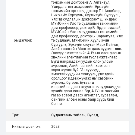
тэнхимийн докторант А. Алтанзул,
Удирдлагын академийн Эрх зүйн
тэнхимийн эрхлэгч, доктор Г. Шинэбаяр,
Нихон Их Сургууль, Хууль зүйн Сургууль,
Улс төр судлалын докторант Д. Ундрах,
МУИС-ийн Улс төр судлалын тэнхимийн
дэд профессор, доктор Б. Эрдэнэдалай,
МУИС-ийн Улс төр судлалын тэнхимийн
дэд профессор, доктор Б. Сарантуяа, Улс
Тэмдэглэл:
төр судлаач, МУИС-ийн Хууль зүйн
Сургууль, Эрхзүйн оюутан Марк Кэйниг,
Азийн сангийн Монгол дахь суурин төлөөлөгч
Энэхүү эмхэтгэлийг АНУ-ын олон улсын
хөгжлийн агентлагийн тусламжтайгаар
Бүгд найрамдахчуудын олон улсын
хүрээлэн, Азийн сангийн хамтран
хэрэгжүүлж буй “Залуучууд,
эмэгтэйчүүдийн сонгууль, улс төрийн
оролцоог идэвхжүүлэх нь” хөтөлбөрийн
хүрээнд бүтээв. Бүтээлд
илэрхийлэгдсэн агуулга нь судлаачдын
хувийн үзэл санаа бөгөөд АНУ-ын засгийн
газар эсвэл дээрх агентлаг, хүрээлэн,
сангийн албан ёсны байр суурь биш
болно.
Төрөл:
Судалгааны тайлан
,
Бусад
,
Нийтлэгдсэн он:
2023