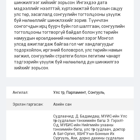
шинжилгээг хийхийг зорьсон. Ингэхдээ дата
мэдээллийг нээлттэй, хүртээмжтэй болгохын сацуу
улс төр, засаглалд сонгуулийн тогтолцооны үзүүлж
буй нөлөөллийг шинжлэхийг зорив. Түүнчлэн
сонгогчдын ирц буурч буйн гол шалтгаан, сонгуулийн
тогтолцооны тогтворгүй байдал болон улс төрийн
намуудын өрсөлдөөний нөлөөлөл зэрэг Монгол
улсад ажиглагдаж байгаа гол чиг хандлагуудыг
тодорхойлон, иргэний боловсрол, улс төрийн намын
хөгжил, сонгуулийн стратеги болон легитим чанарт
тэдгээрийн үзүүлж буй нөлөөлөлд дүн шинжилгээ
хийхийг зорьсон.
Ангилал:
Улс төр
,
Парламент
,
Сонгууль
,
Эрхлэн гаргасан:
Азийн сан
Судлаачид: Д. Бадамдаш, МУИС-ийн Улс
төр судлалын тэнхимийн багш Э. Гэрэлт-
Од, МУБИС-ийн Нийгмийн ухааны
тэнхимийн багш, улс төр судлаач, доктор
А. Бат-Оргил, ХБНГУ-ын Боннын Их
Сургууль, Ази, дорно дахины судлалын