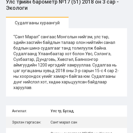
Улс төрийн барометр №17 (51) 2018 он 3 сар -
Экологи
Судалгааны хураангуй
“Сант Марал” сангаас Монголын нийгэм, улс төр,
эдийн засгийн байдлын талаар олон нийтийн санал
бодлын шинэ судалгааг танд толилуулж байна.
Судалгаанд Улаанбаатар хот болон Увс, Сэлэнгэ,
Сүхбаатар, Дундговь, Хөвсгөл, Баянхонгор
аймгуудийн 1200 иргэдийг хамрууллаа. Судалгаа нь
цаг хугацааны хувьд 2018 оны 3-р сарын 15-с 4 сар 2-
ны хоорондох үеийг хамарч байгаа юм. Судалгааны
дүнг нийслэл хот, хөдөө харьцуулсан байдлаар
харуулав.
Ангилал:
Улс төр
,
Бусад
,
Эрхлэн гаргасан:
Сант марал сан