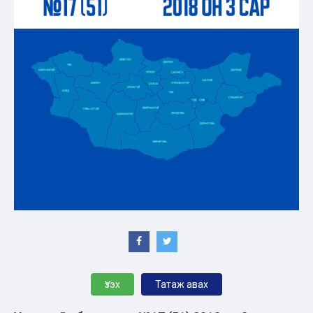
Үзэх
Татаж авах