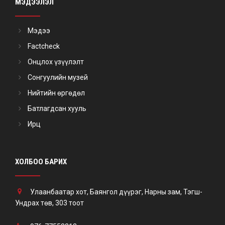
МЭДЭЭЛЭЛ
Мэдээ
Factcheck
Онцлох үзүүлэлт
Сонгуулийн музей
Нийтийн өргөдөл
Батлагдсан хууль
Ирц
ХОЛБОО БАРИХ
Улаанбаатар хот, Баянгол дүүрэг, Нарны зам, Тэгш-
Ундрах төв, 303 тоот