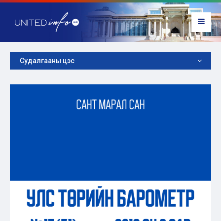
Судалгааны цэс