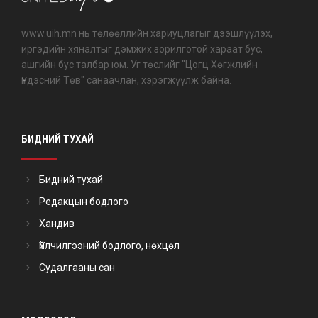
www.uih.mn нь төлөөллийн хариуцлагыг дээшлүүлэх,
иргэдийн хяналтыг дэмжих зорилготой хараат бус,
ашгийн бус талбар юм. Уг төслийг "Цогц Хөгжлийн
Үндэсний Төв" санаачлан, хэрэгжүүлж байна.
БИДНИЙ ТУХАЙ
Бидний тухай
Редакцын бодлого
Хандив
Үйлчилгээний бодлого, нөхцөл
Судалгааны сан