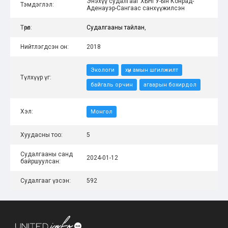
Энэхүү судалгааг ХБНГУ-ын Конрад-
Тэмдэглэл:
Аденауэр-Сангаас санхүүжилсэн
Төрөл:
Судалгааны тайлан
,
Нийтлэгдсэн он:
2018
Экологи
хүн амын шгилжилт
Түлхүүр үг:
байгаль орчин
агаарын бохирдол
Хэл:
Монгол
Хуудасны тоо:
5
Судалгааны санд
2024-01-12
байршуулсан:
Судалгааг үзсэн:
592