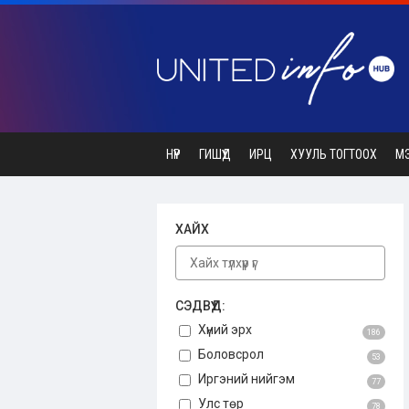
НҮҮР
ГИШҮҮД
ИРЦ
ХУУЛЬ ТОГТООХ
М
ХАЙХ
СЭДВҮҮД:
Хүний эрх
186
Боловсрол
53
Иргэний нийгэм
77
Улс төр
78