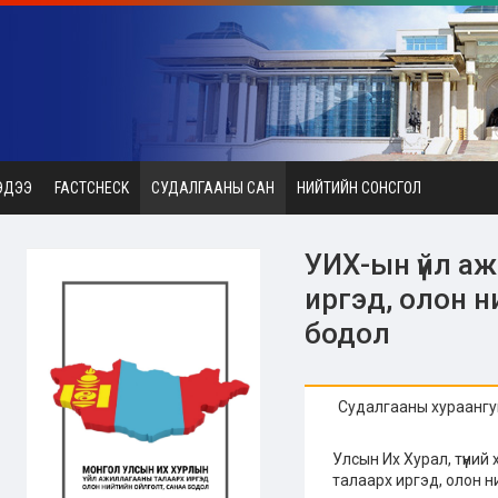
ЭДЭЭ
FACTCHECK
СУДАЛГААНЫ САН
НИЙТИЙН СОНСГОЛ
УИХ-ын үйл а
иргэд, олон н
бодол
Судалгааны хураангу
Улсын Их Хурал, түүний
талаарх иргэд, олон н