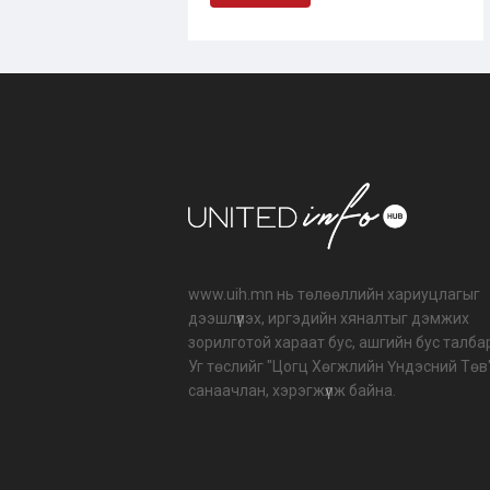
www.uih.mn нь төлөөллийн хариуцлагыг
дээшлүүлэх, иргэдийн хяналтыг дэмжих
зорилготой хараат бус, ашгийн бус талба
Уг төслийг "Цогц Хөгжлийн Үндэсний Төв
санаачлан, хэрэгжүүлж байна.