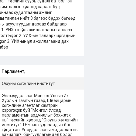
аг “төслийн суурь судалгаа” болгон
баримтлалын хүрээнд хараат бус,
ринаас судалгааны ажлыг
ы тайлан нийт 3 бүлгээс бүрдэх бөгөөд
ааны асуултуудыг дараах байдлаар
г 1. УИХ-ын үйл ажиллагааны талаарх
олт Бүлэг 2. УИХ-ын талаарх иргэдийн
үлэг 3. УИХ-ын үйл ажиллагаанд дах
лбэр
Парламент
,
Оюуны хөгжлийн институт
Энэхүү судалгааг Монгол Улсын Их
Хурлын Тамгын газар, Швейцарын
хөгжлийн агентлаг хамтран
хэрэгжүүлж буй “Монгол Улсад
парламентын ардчиллыг бэхжүүлэх
нь” төслийн хүрээнд “Оюуны хөгжлийн
институт” ТББ-ын судлаачдын баг
гүйцэтгэв. Уг судалгааны мэдээлэл нь
захиалагч байгууллагын үзэл бодол,