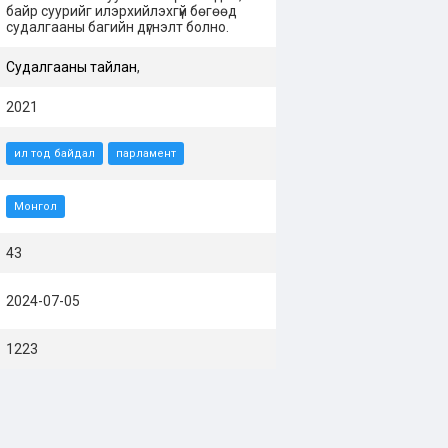
байр суурийг илэрхийлэхгүй бөгөөд
судалгааны багийн дүгнэлт болно.
Судалгааны тайлан
,
2021
ил тод байдал
парламент
Монгол
43
2024-07-05
1223