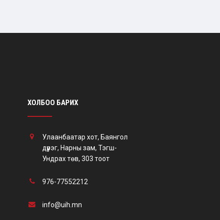
ХОЛБОО БАРИХ
Улаанбаатар хот, Баянгол
дүүрэг, Нарны зам, Тэгш-
Ундрах төв, 303 тоот
976-77552212
info@uih.mn