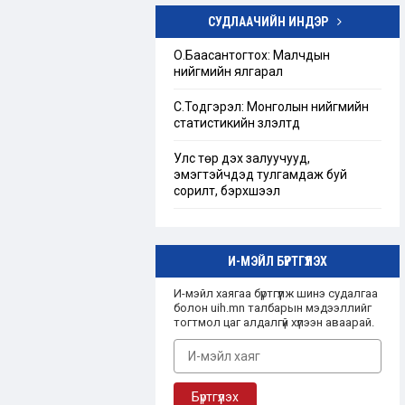
СУДЛААЧИЙН ИНДЭР
Төрийн бус байгууллагын тухай
хуулийг шинэчлэн найруулах
О.Баасантогтох: Малчдын
хэрэгцээ, шаардлагын тандан
нийгмийн ялгарал
судалгаа
С.Тодгэрэл: Монголын нийгмийн
“Ашгийн бус байгууллага”-ын
статистикийн үзүүлэлтүүд
талаарх Монгол улсын эрх зүйн
зохицуулалт
Улс төр дэх залуучууд,
эмэгтэйчүүдэд тулгамдаж буй
сорилт, бэрхшээл
И-МЭЙЛ БҮРТГҮҮЛЭХ
И-мэйл хаягаа бүртгүүлж шинэ судалгаа
болон uih.mn талбарын мэдээллийг
тогтмол цаг алдалгүй хүлээн аваарай.