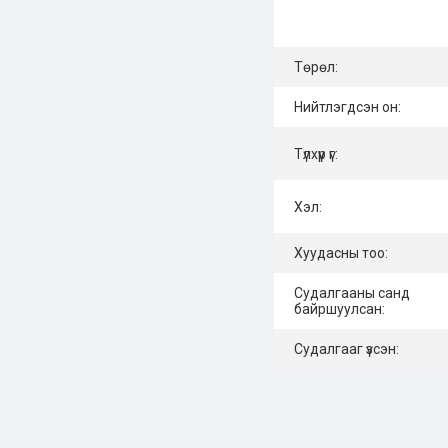
Төрөл:
Нийтлэгдсэн он:
Түлхүүр үг:
Хэл:
Хуудасны тоо:
Судалгааны санд
байршуулсан:
Судалгааг үзсэн: