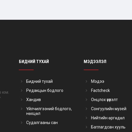
БИДНИЙ ТУХАЙ
МЭДЭЭЛЭЛ
Бидний тухай
Мэдээ
Редакцын бодлого
Factcheck
р юм.
"
Хандив
Онцлох үзүүлэлт
Үйлчилгээний бодлого,
Сонгуулийн музей
нөхцөл
Нийтийн өргөдөл
Судалгааны сан
Батлагдсан хууль