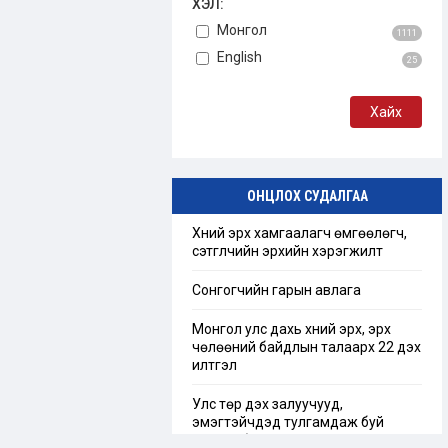
ХЭЛ:
Монгол
1111
English
25
ОНЦЛОХ СУДАЛГАА
Хүний эрх хамгаалагч өмгөөлөгч,
сэтгүүлчийн эрхийн хэрэгжилт
Сонгогчийн гарын авлага
Монгол улс дахь хүний эрх, эрх
чөлөөний байдлын талаарх 22 дэх
илтгэл
Улс төр дэх залуучууд,
эмэгтэйчүүдэд тулгамдаж буй
сорилт бэрхшээл