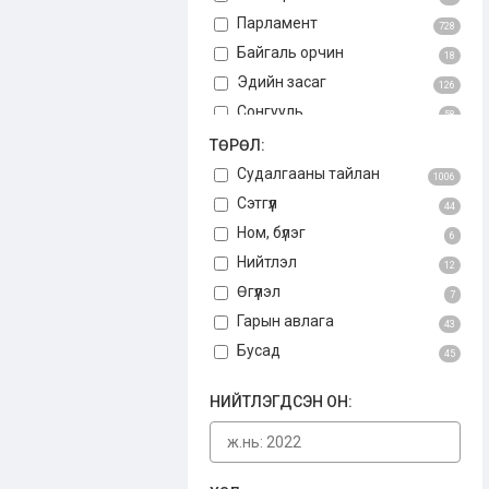
Парламент
728
Байгаль орчин
18
Эдийн засаг
126
Сонгууль
58
Авлига
ТӨРӨЛ:
75
Үндсэн хууль
Судалгааны тайлан
3
1006
Бусад
Сэтгүүл
34
44
Ном, бүлэг
6
Нийтлэл
12
Өгүүлэл
7
Гарын авлага
43
Бусад
45
НИЙТЛЭГДСЭН ОН: