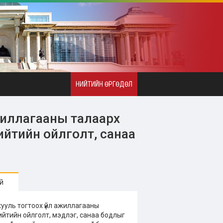
НИЙТИЙН ӨРГӨДӨЛ
жиллагааны талаарх
ийтийн ойлголт, санаа
й
 хууль тогтоох үйл ажиллагааны
ийтийн ойлголт, мэдлэг, санаа бодлыг