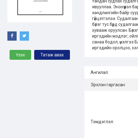
тандан судлах судалга
явууллаа. Энэхүү үзэл 
хөндлөнгийн байр суу
гүйцэтгэлээ. Судалгаан
бүлэг тус бүрд судалг
хувааж оруулсан. Бүлэ
иргэдийн мэдлэг, ойлг
санаа бодол, үнэлгээ Б
иргэдийн оролцоо, хэ
Үзэх
Татаж авах
Ангилал:
Эрхлэн гаргасан:
Тэмдэглэл: