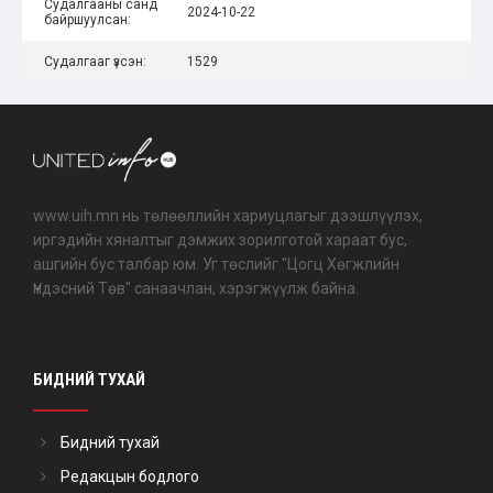
Судалгааны санд
2024-10-22
байршуулсан:
Судалгааг үзсэн:
1529
www.uih.mn нь төлөөллийн хариуцлагыг дээшлүүлэх,
иргэдийн хяналтыг дэмжих зорилготой хараат бус,
ашгийн бус талбар юм. Уг төслийг "Цогц Хөгжлийн
Үндэсний Төв" санаачлан, хэрэгжүүлж байна.
БИДНИЙ ТУХАЙ
Бидний тухай
Редакцын бодлого