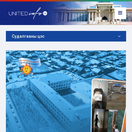
Судалгааны цэс