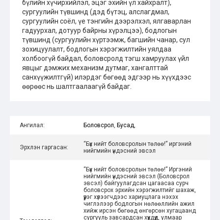
бүлийн хүчирхийлэл, эцэг эхийн үл хайхралт),
сургуулийн түвшинд (дэд бүтэц, алслагдмал,
сургуулийн соёл, үе тэнгийн дээрэлхэл, ялгаварлан
гадуурхал, дотуур байрны хүрэлцээ), бодлогын
түвшинд (сургуулийн хүртээмж, багшийн чанар, сул
зохицуулалт, бодлогын хэрэгжилтийн уялдаа
холбоогүй байдал, боловсролд тэгш хамруулах үйл
явцыг дэмжих механизм дутмаг, хангалттай
санхүүжилтгүй) илэрдэг бөгөөд эдгээр нь хүүхдээс
өөрөөс нь шалтгаалаагүй байдаг.
Ангилал:
Боловсрол
,
Бусад
,
“Бүх нийт боловсролын төлөө!” иргэний
Эрхлэн гаргасан:
нийгмийн үндэсний эвсэл
“Бүх нийт боловсролын төлөө!” Иргэний
нийгмийн үндэсний эвсэл (Боловсрол
эвсэл) байгуулагдсан цагаасаа сурч
боловсрох эрхийн хэрэгжилтийг шахаж,
үүрэг хүлээгчдээс хариуцлага нэхэх
чиглэлээр бодлогын нөлөөллийн ажил
хийж ирсэн бөгөөд өнгөрсөн хугацаанд
сургууль завсардсан хүүхдүүд, улмаар