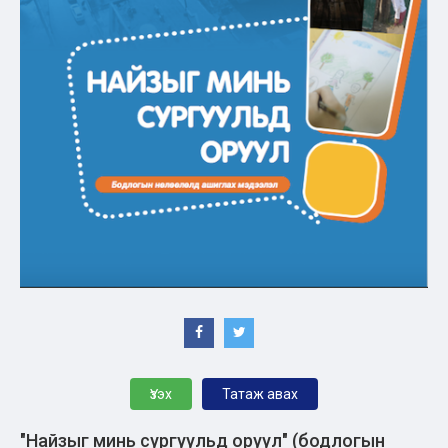
Үзэх
Татаж авах
"Найзыг минь сургуульд оруул" (бодлогын