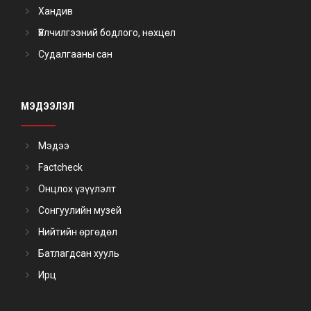
Хандив
Үйлчилгээний бодлого, нөхцөл
Судалгааны сан
МЭДЭЭЛЭЛ
Мэдээ
Factcheck
Онцлох үзүүлэлт
Сонгуулийн музей
Нийтийн өргөдөл
Батлагдсан хууль
Ирц