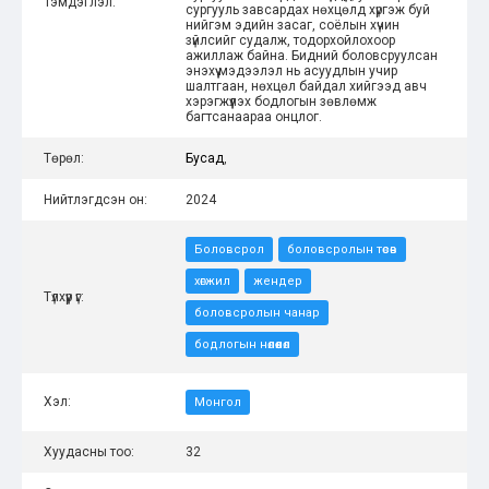
Тэмдэглэл:
сургууль завсардах нөхцөлд хүргэж буй
нийгэм эдийн засаг, соёлын хүчин
зүйлсийг судалж, тодорхойлохоор
ажиллаж байна. Бидний боловсруулсан
энэхүү мэдээлэл нь асуудлын учир
шалтгаан, нөхцөл байдал хийгээд авч
хэрэгжүүлэх бодлогын зөвлөмж
багтсанаараа онцлог.
Төрөл:
Бусад
,
Нийтлэгдсэн он:
2024
Боловсрол
боловсролын төсөв
хөгжил
жендер
Түлхүүр үг:
боловсролын чанар
бодлогын нөлөөлөл
Хэл:
Монгол
Хуудасны тоо:
32