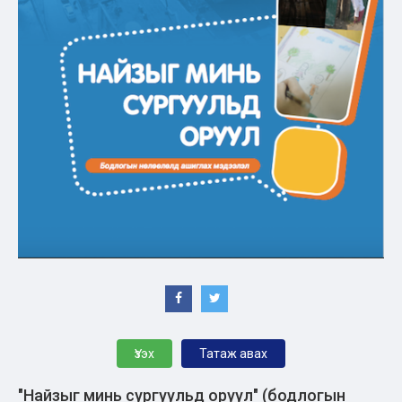
Үзэх
Татаж авах
"Найзыг минь сургуульд оруул" (бодлогын