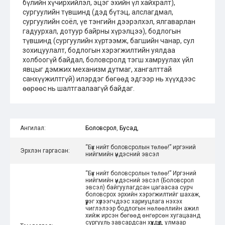
бүлийн хүчирхийлэл, эцэг эхийн үл хайхралт),
сургуулийн түвшинд (дэд бүтэц, алслагдмал,
сургуулийн соёл, үе тэнгийн дээрэлхэл, ялгаварлан
гадуурхал, дотуур байрны хүрэлцээ), бодлогын
түвшинд (сургуулийн хүртээмж, багшийн чанар, сул
зохицуулалт, бодлогын хэрэгжилтийн уялдаа
холбоогүй байдал, боловсролд тэгш хамруулах үйл
явцыг дэмжих механизм дутмаг, хангалттай
санхүүжилтгүй) илэрдэг бөгөөд эдгээр нь хүүхдээс
өөрөөс нь шалтгаалаагүй байдаг.
Ангилал:
Боловсрол
,
Бусад
,
“Бүх нийт боловсролын төлөө!” иргэний
Эрхлэн гаргасан:
нийгмийн үндэсний эвсэл
“Бүх нийт боловсролын төлөө!” Иргэний
нийгмийн үндэсний эвсэл (Боловсрол
эвсэл) байгуулагдсан цагаасаа сурч
боловсрох эрхийн хэрэгжилтийг шахаж,
үүрэг хүлээгчдээс хариуцлага нэхэх
чиглэлээр бодлогын нөлөөллийн ажил
хийж ирсэн бөгөөд өнгөрсөн хугацаанд
сургууль завсардсан хүүхдүүд, улмаар