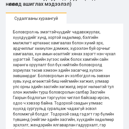
нөлөөлөлд ашиглах мэдээлэл)
Судалгааны хураангуй
Боловсрол нь эмэгтэйчүүдийг чадавхжуулах,
хүүхдүүдийг хүнд, хортой хөдөлмөр, бэлгийн
мөлжлөгт өртөхөөс хамгаалах болон хүний эрх,
ардчиллыг хөхиүлэн дэмжих, хүрээлэн буй орчныг
хамгаалах, хүн амын өсөлтийг хянах зэрэгт нэн чухал
үүрэгтэй. Төрийн зүгээс хийж болох хамгийн сайн
хөрөнгө оруулалт бол бүх нийтийн боловсролд
зориулах төсөв хэмээн эдийн засагчид хүлээн
зөвшөөрдөг. Боловсролын ач холбогдол нь зөвхөн
хувь хүнд өгөөжтэй биш нийгмийн хөгжил, улмаар
улс орны эдийн засгийн хөгжилд эерэг нөлөөтэй тул
олон жилийн турш боловсролын салбар Засгийн
Газрын бодлогын тэргүүлэх чиглэл байсаар ирсэн,
одоо ч хэвээр байна. Тодорхой саадын улмаас
хүүхэд сургуульд суралцаж чадахгүй эсвэл
боломжгүй болдог. Тодорхой саад гэдэгт гэр бүлийн
түвшинд (нийгэм-эдийн засгийн, хүүхдийн хөдөлмөр
эрхлэлт, жендэрийн ялгаварлан гадуурхалт, гэр