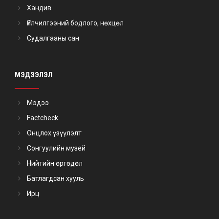
Хандив
Үйлчилгээний бодлого, нөхцөл
Судалгааны сан
МЭДЭЭЛЭЛ
Мэдээ
Factcheck
Онцлох үзүүлэлт
Сонгуулийн музей
Нийтийн өргөдөл
Батлагдсан хууль
Ирц