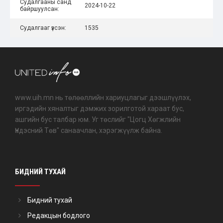
Судалгааны санд
2024-10-22
байршуулсан:
Судалгааг үзсэн:
1535
www.uih.mn нь төлөөллийн хариуцлагыг дээшлүүлэх,
иргэдийн хяналтыг дэмжих зорилготой хараат бус,
ашгийн бус талбар юм. Уг төслийг "Цогц Хөгжлийн
Үндэсний Төв" санаачлан, хэрэгжүүлж байна.
БИДНИЙ ТУХАЙ
Бидний тухай
Редакцын бодлого