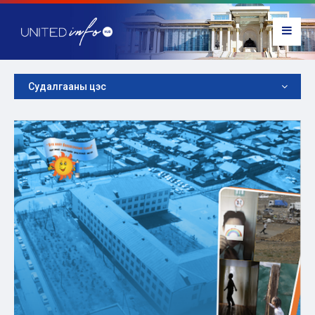
Судалгааны цэс