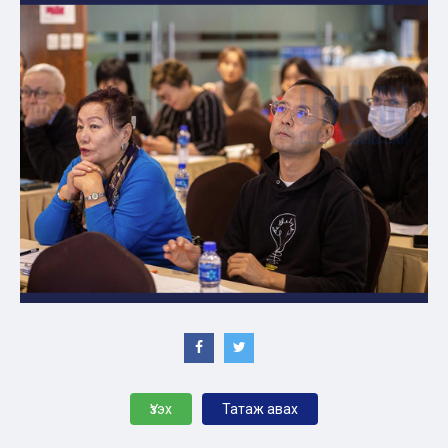
Үзэх
Татаж авах