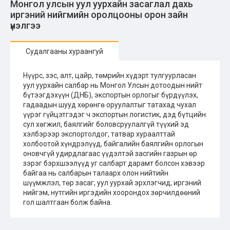
Монгол улсын уул уурхайн засаглал дахь
иргэний нийгмийн оролцооны орон зайн
үнэлгээ
Судалгааны хураангуй
Нүүрс, зэс, алт, цайр, төмрийн хүдэрт тулгуурласан
уул уурхайн салбар нь Монгол Улсын дотоодын нийт
бүтээгдэхүүн (ДНБ), экспортын орлогыг бүрдүүлэх,
гадаадын шууд хөрөнгө оруулалтыг татахад чухал
үүрэг гүйцэтгэдэг ч экспортын логистик, дэд бүтцийн
сул хөгжил, баялгийг боловсруулалгүй түүхий эд
хэлбэрээр экспортолдог, татвар хураалттай
холбоотой хүндрэлүүд, байгалийн баялгийн орлогын
оновчгүй удирдлагаас үүдэлтэй засгийн газрын өр
зэрэг бэрхшээлүүд уг салбарт дарамт болсон хэвээр
байгаа нь салбарын талаарх олон нийтийн
шүүмжлэл, төр засаг, уул уурхай эрхлэгчид, иргэний
нийгэм, нутгийн иргэдийн хоорондох зөрчилдөөний
гол шалтгаан болж байна.