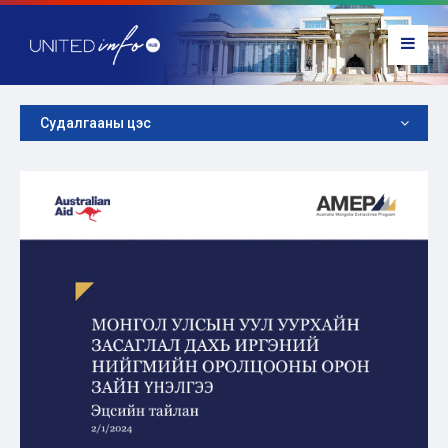
Судалгааны цэс