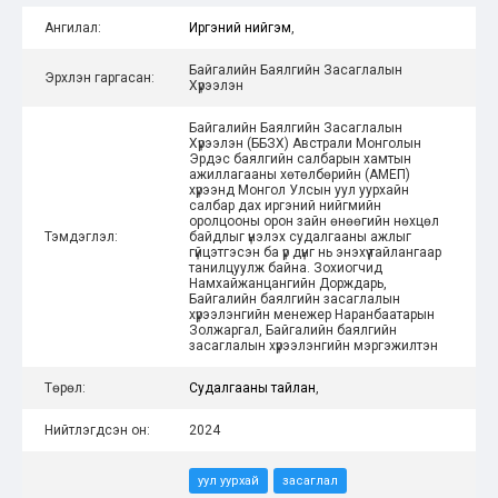
Ангилал:
Иргэний нийгэм
,
Байгалийн Баялгийн Засаглалын
Эрхлэн гаргасан:
Хүрээлэн
Байгалийн Баялгийн Засаглалын
Хүрээлэн (ББЗХ) Австрали Монголын
Эрдэс баялгийн салбарын хамтын
ажиллагааны хөтөлбөрийн (АМЕП)
хүрээнд Монгол Улсын уул уурхайн
салбар дах иргэний нийгмийн
оролцооны орон зайн өнөөгийн нөхцөл
Тэмдэглэл:
байдлыг үнэлэх судалгааны ажлыг
гүйцэтгэсэн ба үр дүнг нь энэхүү тайлангаар
танилцуулж байна. Зохиогчид
Намхайжанцангийн Дорждарь,
Байгалийн баялгийн засаглалын
хүрээлэнгийн менежер Наранбаатарын
Золжаргал, Байгалийн баялгийн
засаглалын хүрээлэнгийн мэргэжилтэн
Төрөл:
Судалгааны тайлан
,
Нийтлэгдсэн он:
2024
уул уурхай
засаглал