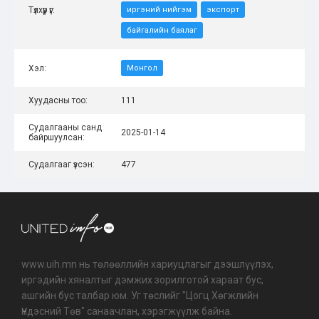
Түлхүүр үг:
иргэний нийгэм
экспорт
байгалийн баялаг
Хэл:
Монгол
Хуудасны тоо:
111
Судалгааны санд
2025-01-14
байршуулсан:
Судалгааг үзсэн:
477
www.uih.mn нь төлөөллийн хариуцлагыг дээшлүүлэх,
иргэдийн хяналтыг дэмжих зорилготой хараат бус,
ашгийн бус талбар юм. Уг төслийг "Цогц Хөгжлийн
Үндэсний Төв" санаачлан, хэрэгжүүлж байна.