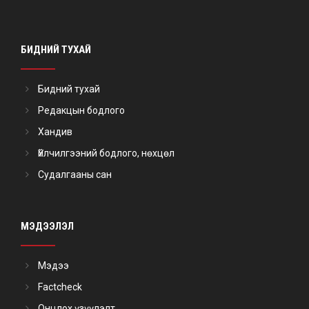
БИДНИЙ ТУХАЙ
Бидний тухай
Редакцын бодлого
Хандив
Үйлчилгээний бодлого, нөхцөл
Судалгааны сан
МЭДЭЭЛЭЛ
Мэдээ
Factcheck
Онцлох үзүүлэлт