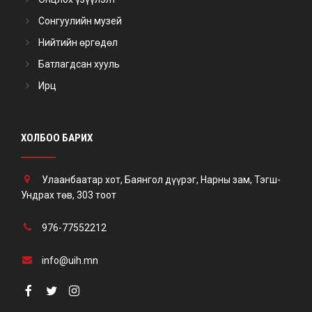
Сонгуулийн музей
Нийтийн өргөдөл
Батлагдсан хууль
Ирц
ХОЛБОО БАРИХ
Улаанбаатар хот, Баянгол дүүрэг, Нарны зам, Тэгш-
Ундрах төв, 303 тоот
976-77552212
info@uih.mn