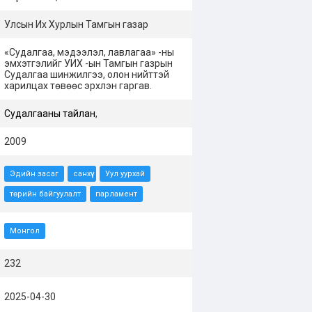
Улсын Их Хурлын Тамгын газар
«Судалгаа, мэдээлэл, лавлагаа» -ны
эмхэтгэлийг УИХ -ын Тамгын газрын
Судалгаа шинжилгээ, олон нийттэй
харилцах төвөөс эрхлэн гаргав.
Судалгааны тайлан
,
2009
Эдийн засаг
санхүү
Уул уурхай
төрийн байгуулалт
парламент
Монгол
232
2025-04-30