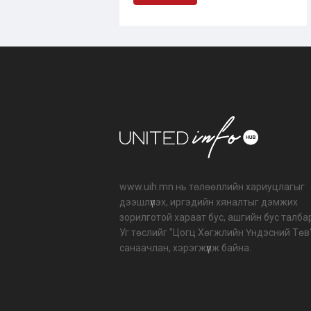
www.uih.mn нь төлөөллийн хариуцлагыг
дээшлүүлэх, иргэдийн хяналтыг дэмжих
зорилготой хараат бус, ашгийн бус талба
Уг төслийг "Цогц Хөгжлийн Үндэсний Төв
санаачлан, хэрэгжүүлж байна.