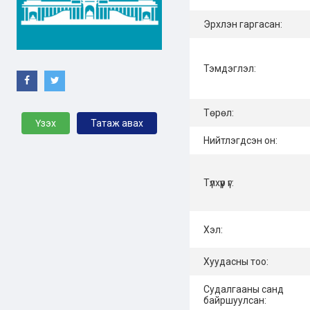
Эрхлэн гаргасан:
Тэмдэглэл:
Төрөл:
Үзэх
Татаж авах
Нийтлэгдсэн он:
Түлхүүр үг:
Хэл:
Хуудасны тоо:
Судалгааны санд
байршуулсан: