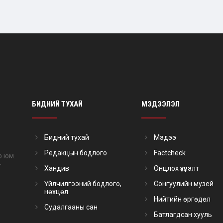
БИДНИЙ ТУХАЙ
МЭДЭЭЛЭЛ
Бидний тухай
Мэдээ
Редакцын бодлого
Factcheck
р юм.
"
Хандив
Онцлох үзүүлэлт
Үйлчилгээний бодлого,
Сонгуулийн музей
нөхцөл
Нийтийн өргөдөл
Судалгааны сан
Батлагдсан хууль