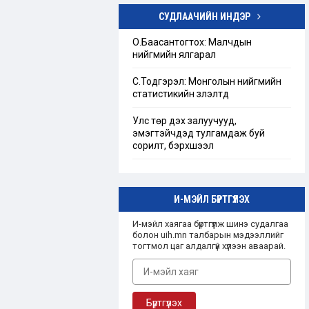
СУДЛААЧИЙН ИНДЭР
Төрийн бус байгууллагын тухай
хуулийг шинэчлэн найруулах
О.Баасантогтох: Малчдын
хэрэгцээ, шаардлагын тандан
нийгмийн ялгарал
судалгаа
С.Тодгэрэл: Монголын нийгмийн
“Ашгийн бус байгууллага”-ын
статистикийн үзүүлэлтүүд
талаарх Монгол улсын эрх зүйн
зохицуулалт
Улс төр дэх залуучууд,
эмэгтэйчүүдэд тулгамдаж буй
сорилт, бэрхшээл
И-МЭЙЛ БҮРТГҮҮЛЭХ
И-мэйл хаягаа бүртгүүлж шинэ судалгаа
болон uih.mn талбарын мэдээллийг
тогтмол цаг алдалгүй хүлээн аваарай.