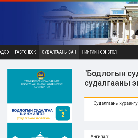
ЭДЭЭ
FACTCHECK
СУДАЛГААНЫ САН
НИЙТИЙН СОНСГОЛ
"Бодлогын су
судалгааны э
Судалгааны хураангу
Ангилал: