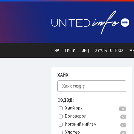
НҮҮР
ГИШҮҮД
ИРЦ
ХУУЛЬ ТОГТООХ
М
ХАЙХ
СЭДВҮҮД:
Хүний эрх
186
Боловсрол
53
Иргэний нийгэм
77
Улс төр
78