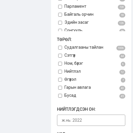
Парламент
728
Байгаль орчин
18
Эдийн засаг
126
Сонгууль
58
Авлига
ТӨРӨЛ:
75
Үндсэн хууль
Судалгааны тайлан
3
1006
Бусад
Сэтгүүл
34
44
Ном, бүлэг
6
Нийтлэл
12
Өгүүлэл
7
Гарын авлага
43
Бусад
45
НИЙТЛЭГДСЭН ОН: