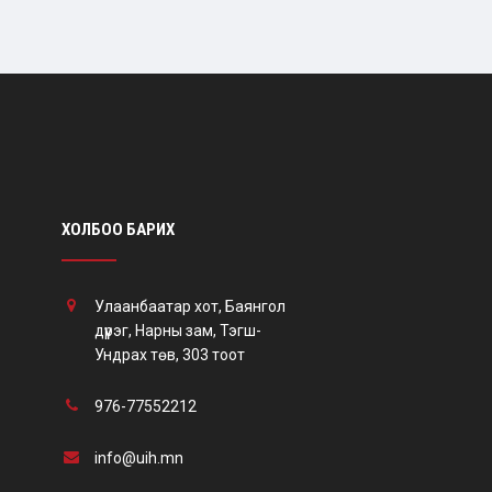
ХОЛБОО БАРИХ
Улаанбаатар хот, Баянгол
дүүрэг, Нарны зам, Тэгш-
Ундрах төв, 303 тоот
976-77552212
info@uih.mn