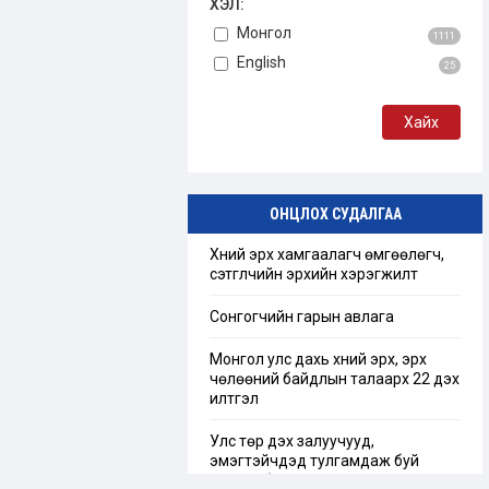
ХЭЛ:
Монгол
1111
English
25
ОНЦЛОХ СУДАЛГАА
Хүний эрх хамгаалагч өмгөөлөгч,
сэтгүүлчийн эрхийн хэрэгжилт
Сонгогчийн гарын авлага
Монгол улс дахь хүний эрх, эрх
чөлөөний байдлын талаарх 22 дэх
илтгэл
Улс төр дэх залуучууд,
эмэгтэйчүүдэд тулгамдаж буй
сорилт бэрхшээл