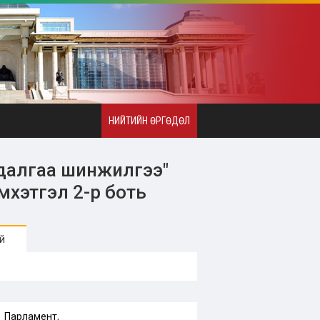
НИЙТИЙН ӨРГӨДӨЛ
далгаа шинжилгээ"
мхэтгэл 2-р боть
й
Парламент
,