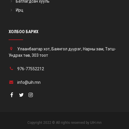
Батлагдсан хууль
Ирц
ХОЛБОО БАРИХ
Улаанбаатар хот, Баянгол дүүрэг, Нарны зам, Тэгш-
Ундрах төв, 303 тоот
976-77552212
info@uih.mn
Copyright 2022 © All rights reserved by UIH.mn