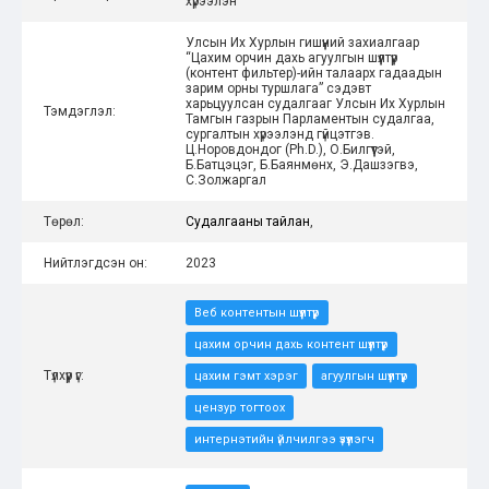
хүрээлэн
Улсын Их Хурлын гишүүний захиалгаар
“Цахим орчин дахь агуулгын шүүлтүүр
(контент фильтер)-ийн талаарх гадаадын
зарим орны туршлага” сэдэвт
харьцуулсан судалгааг Улсын Их Хурлын
Тэмдэглэл:
Тамгын газрын Парламентын судалгаа,
сургалтын хүрээлэнд гүйцэтгэв.
Ц.Норовдондог (Ph.D.), О.Билгүүтэй,
Б.Батцэцэг, Б.Баянмөнх, Э.Дашзэгвэ,
С.Золжаргал
Төрөл:
Судалгааны тайлан
,
Нийтлэгдсэн он:
2023
Веб контентын шүүлтүүр
цахим орчин дахь контент шүүлтүүр
Түлхүүр үг:
цахим гэмт хэрэг
агуулгын шүүлтүүр
цензур тогтоох
интернэтийн үйлчилгээ үзүүлэгч