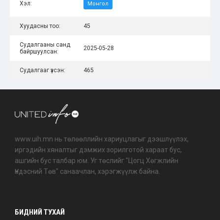
Хэл:
Монгол
Хуудасны тоо:
45
Судалгааны санд
2025-05-28
байршуулсан:
Судалгааг үзсэн:
465
www.uih.mn нь төлөөллийн хариуцлагыг дээшлүүлэх,
иргэдийн хяналтыг дэмжих зорилготой хараат бус,
ашгийн бус талбар юм. Уг төслийг "Цогц Хөгжлийн
Үндэсний Төв" санаачлан, хэрэгжүүлж байна.
БИДНИЙ ТУХАЙ