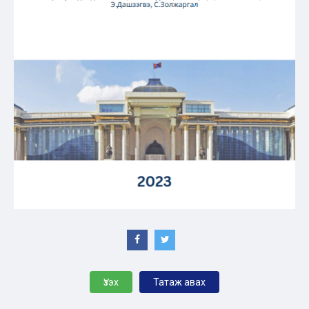
Үзэх
Татаж авах