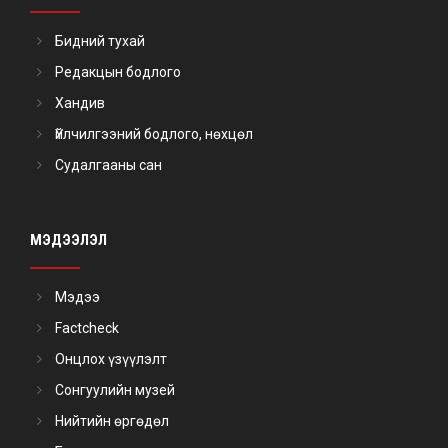
Бидний тухай
Редакцын бодлого
Хандив
Үйлчилгээний бодлого, нөхцөл
Судалгааны сан
МЭДЭЭЛЭЛ
Мэдээ
Factcheck
Онцлох үзүүлэлт
Сонгуулийн музей
Нийтийн өргөдөл