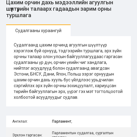
Цахим орчин дахь мэдээллийн агуулгын
шүүлтүүрийн талаарх гадаадын зарим орны
туршлага
Судалгааны хураангуй
Судалгаанд цахим орчинд агуулгын шүүлтүүр
хэрэглэж буй орнууд, тэдгээрийн туршлага, эрх зүйн
орчны талаар олон улсын байгууллагуудаас гаргасан
судалгааны үр дүн, орчин үеийн чиг хандлага,
нийтлэг асуудлууд болон судалгаанд авагдсан
Эстони, БНСУ, Дани, Япон, Польш зэрэг орнуудын
цахим орчин дахь хууль бус үйлдлээс урьдчилан
сэргийлэх эрх зүйн орчны зохицуулалт, хариуцсан
төрийн байгууллагын эрх, үүрэг гэх мэт тогтолцоотой
холбоотой асуудлуудыг судлав.
Ангилал:
Парламент
,
Парламентын судалгаа, сургалтын
Эрхлэн гаргасан: