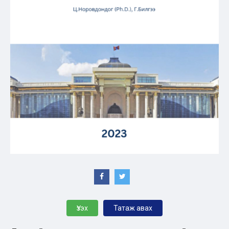
Үзэх
Татаж авах