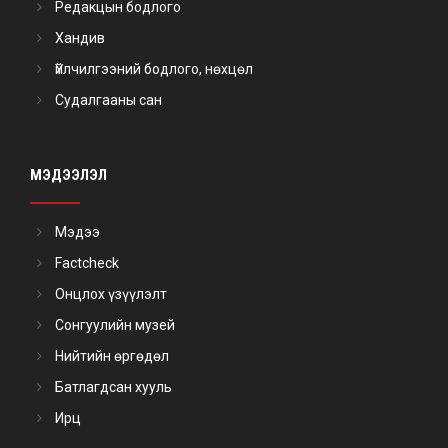
Редакцын бодлого
Хандив
Үйлчилгээний бодлого, нөхцөл
Судалгааны сан
МЭДЭЭЛЭЛ
Мэдээ
Factcheck
Онцлох үзүүлэлт
Сонгуулийн музей
Нийтийн өргөдөл
Батлагдсан хууль
Ирц