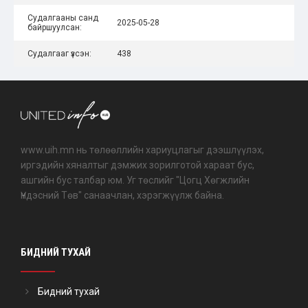
Судалгааны санд
2025-05-28
байршуулсан:
Судалгааг үзсэн:
438
www.uih.mn нь төлөөллийн хариуцлагыг дээшлүүлэх,
иргэдийн хяналтыг дэмжих зорилготой хараат бус,
ашгийн бус талбар юм. Уг төслийг "Цогц Хөгжлийн
Үндэсний Төв" санаачлан, хэрэгжүүлж байна.
БИДНИЙ ТУХАЙ
Бидний тухай