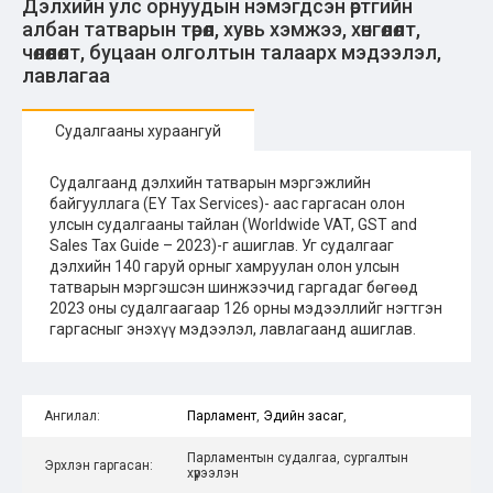
Дэлхийн улс орнуудын нэмэгдсэн өртгийн
албан татварын төрөл, хувь хэмжээ, хөнгөлөлт,
чөлөөлөлт, буцаан олголтын талаарх мэдээлэл,
лавлагаа
Судалгааны хураангуй
Судалгаанд дэлхийн татварын мэргэжлийн
байгууллага (EY Tax Services)- аас гаргасан олон
улсын судалгааны тайлан (Worldwide VAT, GST and
Sales Tax Guide – 2023)-г ашиглав. Уг судалгааг
дэлхийн 140 гаруй орныг хамруулан олон улсын
татварын мэргэшсэн шинжээчид гаргадаг бөгөөд
2023 оны судалгаагаар 126 орны мэдээллийг нэгтгэн
гаргасныг энэхүү мэдээлэл, лавлагаанд ашиглав.
Ангилал:
Парламент
,
Эдийн засаг
,
Парламентын судалгаа, сургалтын
Эрхлэн гаргасан:
хүрээлэн