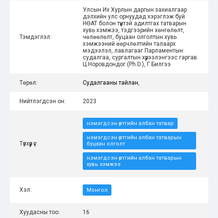
Улсын Их Хурлын даргын захиалгаар
дэлхийн улс орнуудад хэрэглэж буй
НӨАТ болон түүнтэй адилтгах татварын
хувь хэмжээ, тэдгээрийн хөнгөлөлт,
Тэмдэглэл:
чөлөөлөлт, буцаан олголтын хувь
хэмжээний өөрчлөлтийн талаарх
мэдээлэл, лавлагааг Парламентын
судалгаа, сургалтын хүрээлэнгээс гаргав.
Ц.Норовдондог (Ph.D.), Г.Билгээ
Төрөл:
Судалгааны тайлан
,
Нийтлэгдсэн он:
2023
нэмэгдсэн өртгийн албан татвар
нэмэгдсэн өртгийн албан татварын
Түлхүүр үг:
буцаан олголт
нэмэгдсэн өртгийн албан татварын
хувь хэмжээ
Хэл:
Монгол
Хуудасны тоо:
16