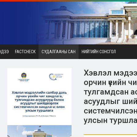
ЭДЭЭ
FACTCHECK
СУДАЛГААНЫ САН
НИЙТИЙН СОНСГОЛ
Хэвлэл мэдээ
орчин үеийн ч
тулгамдсан а
асуудлыг ши
системчилсэн
улсын туршла