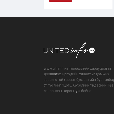
www.uih.mn нь төлөөллийн хариуцлагыг
дээшлүүлэх, иргэдийн хяналтыг дэмжих
зорилготой хараат бус, ашгийн бус талба
Уг төслийг "Цогц Хөгжлийн Үндэсний Төв
санаачлан, хэрэгжүүлж байна.