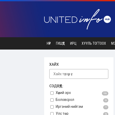
НҮҮР
ГИШҮҮД
ИРЦ
ХУУЛЬ ТОГТООХ
М
ХАЙХ
СЭДВҮҮД:
Хүний эрх
186
Боловсрол
53
Иргэний нийгэм
77
Улс төр
78