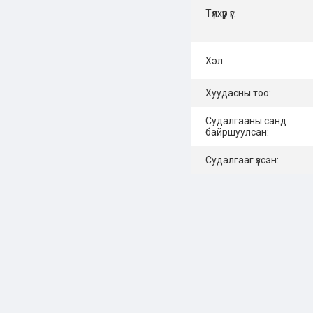
Түлхүүр үг:
Хэл:
Хуудасны тоо:
Судалгааны санд
байршуулсан:
Судалгааг үзсэн: