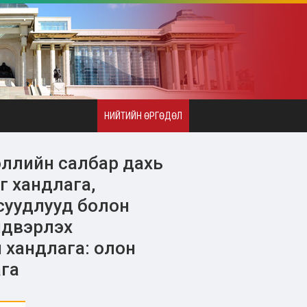
НИЙТИЙН ӨРГӨДӨЛ
ллийн салбар дахь
иг хандлага,
суудлууд болон
йдвэрлэх
 хандлага: олон
га