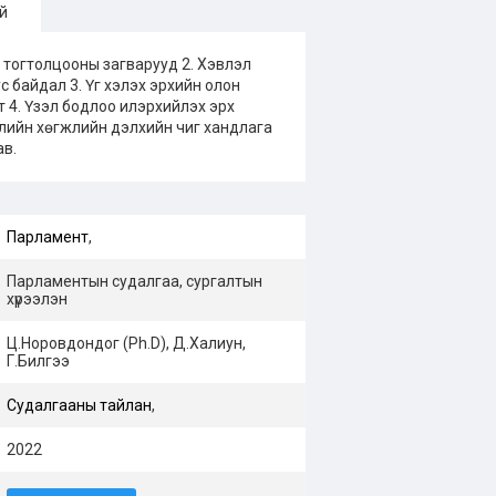
й
 тогтолцооны загварууд 2. Хэвлэл
 байдал 3. Үг хэлэх эрхийн олон
 4. Үзэл бодлоо илэрхийлэх эрх
лийн хөгжлийн дэлхийн чиг хандлага
ав.
Парламент
,
Парламентын судалгаа, сургалтын
хүрээлэн
Ц.Норовдондог (Ph.D), Д.Халиун,
Г.Билгээ
Судалгааны тайлан
,
2022