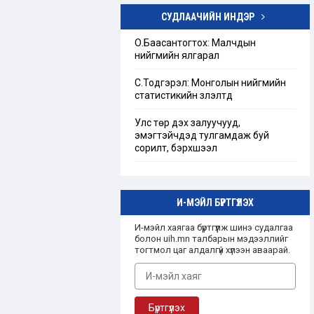
СУДЛААЧИЙН ИНДЭР
Төрийн бус байгууллагын тухай
хуулийг шинэчлэн найруулах
О.Баасантогтох: Малчдын
хэрэгцээ, шаардлагын тандан
нийгмийн ялгарал
судалгаа
С.Тодгэрэл: Монголын нийгмийн
“Ашгийн бус байгууллага”-ын
статистикийн үзүүлэлтүүд
талаарх Монгол улсын эрх зүйн
зохицуулалт
Улс төр дэх залуучууд,
эмэгтэйчүүдэд тулгамдаж буй
сорилт, бэрхшээл
И-МЭЙЛ БҮРТГҮҮЛЭХ
И-мэйл хаягаа бүртгүүлж шинэ судалгаа
болон uih.mn талбарын мэдээллийг
тогтмол цаг алдалгүй хүлээн аваарай.