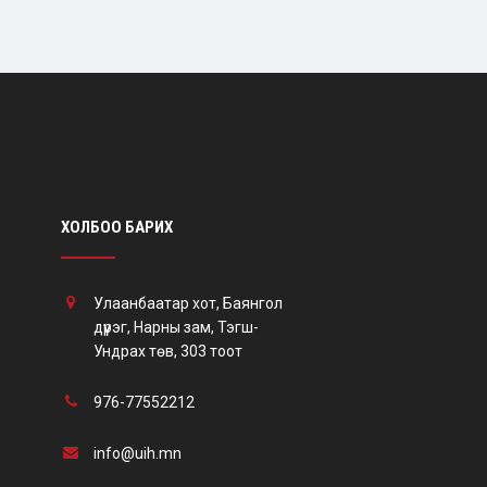
ХОЛБОО БАРИХ
Улаанбаатар хот, Баянгол
дүүрэг, Нарны зам, Тэгш-
Ундрах төв, 303 тоот
976-77552212
info@uih.mn