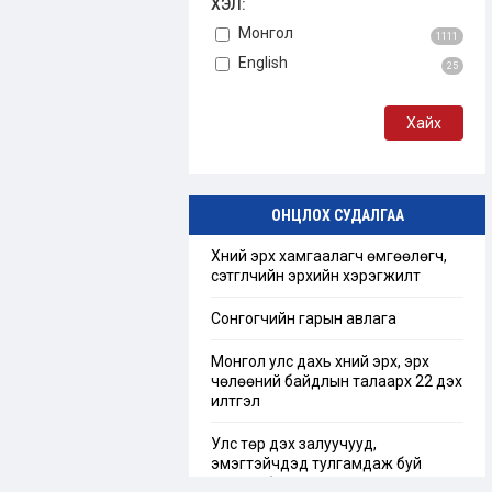
ХЭЛ:
Монгол
1111
English
25
ОНЦЛОХ СУДАЛГАА
Хүний эрх хамгаалагч өмгөөлөгч,
сэтгүүлчийн эрхийн хэрэгжилт
Сонгогчийн гарын авлага
Монгол улс дахь хүний эрх, эрх
чөлөөний байдлын талаарх 22 дэх
илтгэл
Улс төр дэх залуучууд,
эмэгтэйчүүдэд тулгамдаж буй
сорилт бэрхшээл