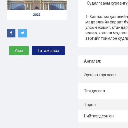
Судалгааны хураангу
1. Хэвлэл мэдээллийн
мэдээллийн хараат бус
улсын жишиг, стандарт
чөлөө, хэвлэл мэдээл
зэргийг тоймлон судл
Үзэх
Татаж авах
Ангилал:
Эрхлэн гаргасан:
Тэмдэглэл:
Төрөл:
Нийтлэгдсэн он: