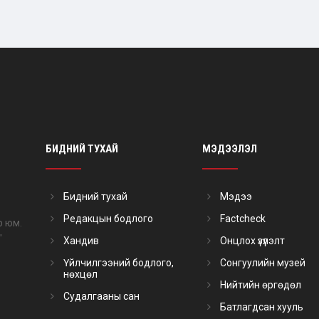
БИДНИЙ ТУХАЙ
МЭДЭЭЛЭЛ
Бидний тухай
Мэдээ
Редакцын бодлого
Factcheck
р юм.
"
Хандив
Онцлох үзүүлэлт
Үйлчилгээний бодлого,
Сонгуулийн музей
нөхцөл
Нийтийн өргөдөл
Судалгааны сан
Батлагдсан хууль