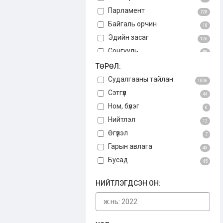
Парламент
728
Байгаль орчин
18
Эдийн засаг
126
Сонгууль
58
Авлига
ТӨРӨЛ:
75
Үндсэн хууль
Судалгааны тайлан
3
1006
Бусад
Сэтгүүл
34
44
Ном, бүлэг
6
Нийтлэл
12
Өгүүлэл
7
Гарын авлага
43
Бусад
45
НИЙТЛЭГДСЭН ОН: