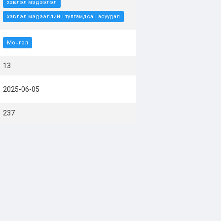
хэвлэл мэдээлэл
хэвлэл мэдээллийн тулгамдсан асуудал
Монгол
13
2025-06-05
237