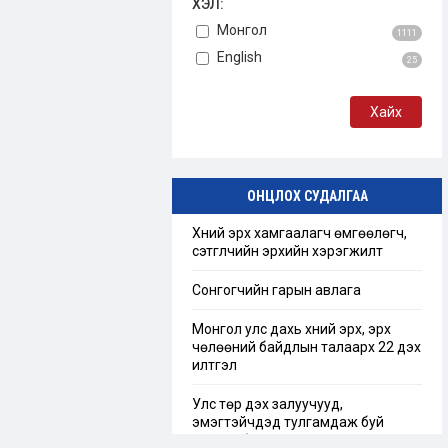
ХЭЛ:
Монгол
1111
English
25
ОНЦЛОХ СУДАЛГАА
Хүний эрх хамгаалагч өмгөөлөгч,
сэтгүүлчийн эрхийн хэрэгжилт
Сонгогчийн гарын авлага
Монгол улс дахь хүний эрх, эрх
чөлөөний байдлын талаарх 22 дэх
илтгэл
Улс төр дэх залуучууд,
эмэгтэйчүүдэд тулгамдаж буй
сорилт бэрхшээл