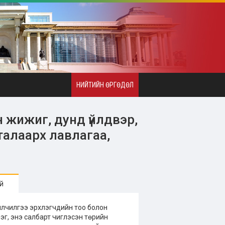
НИЙТИЙН ӨРГӨДӨЛ
 жижиг, дунд үйлдвэр,
талаарх лавлагаа,
й
үйлчилгээ эрхлэгчдийн тоо болон
лэг, энэ салбарт чиглэсэн төрийн