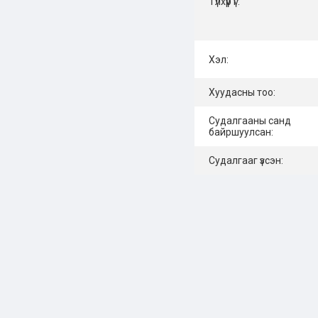
Түлхүүр үг:
Хэл:
Хуудасны тоо:
Судалгааны санд
байршуулсан:
Судалгааг үзсэн: