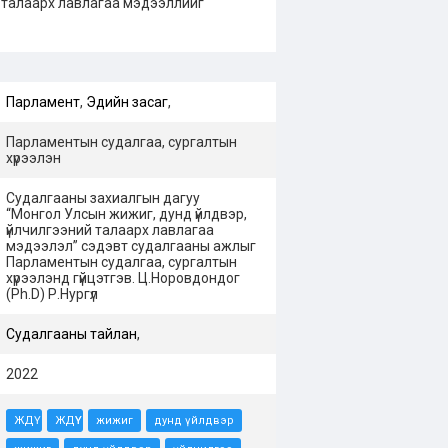
 талаарх лавлагаа мэдээллийг
Парламент
,
Эдийн засаг
,
Парламентын судалгаа, сургалтын
хүрээлэн
Судалгааны захиалгын дагуу
“Монгол Улсын жижиг, дунд үйлдвэр,
үйлчилгээний талаарх лавлагаа
мэдээлэл” сэдэвт судалгааны ажлыг
Парламентын судалгаа, сургалтын
хүрээлэнд гүйцэтгэв. Ц.Норовдондог
(Ph.D) Р.Нургүл
Судалгааны тайлан
,
2022
ЖДҮ
ЖДҮҮ
жижиг
дунд үйлдвэр