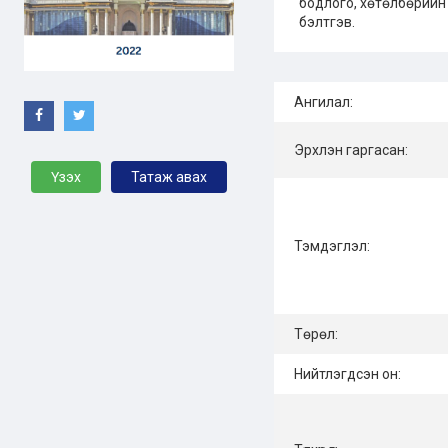
бодлого, хөтөлбөрийн
бэлтгэв.
Ангилал:
Эрхлэн гаргасан:
Үзэх
Татаж авах
Тэмдэглэл:
Төрөл:
Нийтлэгдсэн он: