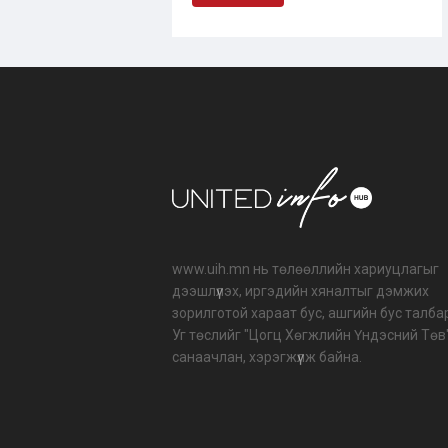
www.uih.mn нь төлөөллийн хариуцлагыг
дээшлүүлэх, иргэдийн хяналтыг дэмжих
зорилготой хараат бус, ашгийн бус талба
Уг төслийг "Цогц Хөгжлийн Үндэсний Төв
санаачлан, хэрэгжүүлж байна.