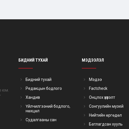
БИДНИЙ ТУХАЙ
МЭДЭЭЛЭЛ
Бидний тухай
Мэдээ
Редакцын бодлого
Factcheck
р юм.
"
Хандив
Онцлох үзүүлэлт
Үйлчилгээний бодлого,
Сонгуулийн музей
нөхцөл
Нийтийн өргөдөл
Судалгааны сан
Батлагдсан хууль