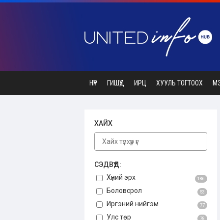
НҮҮР
ГИШҮҮД
ИРЦ
ХУУЛЬ ТОГТООХ
М
ХАЙХ
СЭДВҮҮД:
Хүний эрх
186
Боловсрол
53
Иргэний нийгэм
77
Улс төр
78