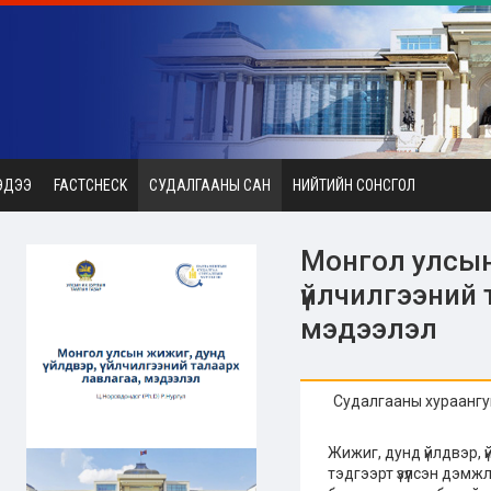
ЭДЭЭ
FACTCHECK
СУДАЛГААНЫ САН
НИЙТИЙН СОНСГОЛ
Монгол улсын
үйлчилгээний 
мэдээлэл
Судалгааны хураангу
Жижиг, дунд үйлдвэр, 
тэдгээрт үзүүлсэн дэмж