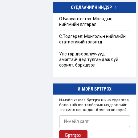
СУДЛААЧИЙН ИНДЭР
Төрийн бус байгууллагын тухай
хуулийг шинэчлэн найруулах
О.Баасантогтох: Малчдын
хэрэгцээ, шаардлагын тандан
нийгмийн ялгарал
судалгаа
С.Тодгэрэл: Монголын нийгмийн
“Ашгийн бус байгууллага”-ын
статистикийн үзүүлэлтүүд
талаарх Монгол улсын эрх зүйн
зохицуулалт
Улс төр дэх залуучууд,
эмэгтэйчүүдэд тулгамдаж буй
сорилт, бэрхшээл
И-МЭЙЛ БҮРТГҮҮЛЭХ
И-мэйл хаягаа бүртгүүлж шинэ судалгаа
болон uih.mn талбарын мэдээллийг
тогтмол цаг алдалгүй хүлээн аваарай.