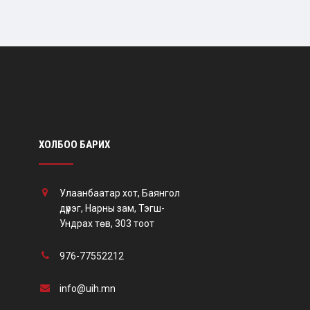
ХОЛБОО БАРИХ
Улаанбаатар хот, Баянгол
дүүрэг, Нарны зам, Тэгш-
Ундрах төв, 303 тоот
976-77552212
info@uih.mn