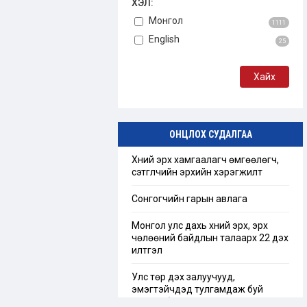
ХЭЛ:
Монгол
1111
English
25
ОНЦЛОХ СУДАЛГАА
Хүний эрх хамгаалагч өмгөөлөгч,
сэтгүүлчийн эрхийн хэрэгжилт
Сонгогчийн гарын авлага
Монгол улс дахь хүний эрх, эрх
чөлөөний байдлын талаарх 22 дэх
илтгэл
Улс төр дэх залуучууд,
эмэгтэйчүүдэд тулгамдаж буй
сорилт бэрхшээл