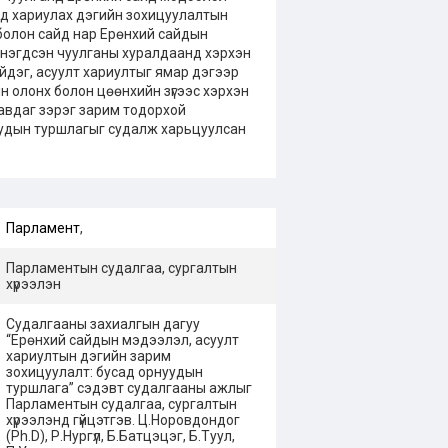
тад хариулах дэгийн зохицуулалтын
 болон сайд нар Ерөнхий сайдын
т нэгдсэн чуулганы хуралдаанд хэрхэн
дэг, асуулт хариултыг ямар дэгээр
н олонх болон цөөнхийн зүгээс хэрхэн
 авдаг зэрэг зарим тодорхой
уудын туршлагыг судалж харьцуулсан
Парламент
,
Парламентын судалгаа, сургалтын
хүрээлэн
Судалгааны захиалгын дагуу
“Ерөнхий сайдын мэдээлэл, асуулт
хариултын дэгийн зарим
зохицуулалт: бусад орнуудын
туршлага” сэдэвт судалгааны ажлыг
Парламентын судалгаа, сургалтын
хүрээлэнд гүйцэтгэв. Ц.Норовдондог
(Ph.D), Р.Нургүл, Б.Батцэцэг, Б.Туул,