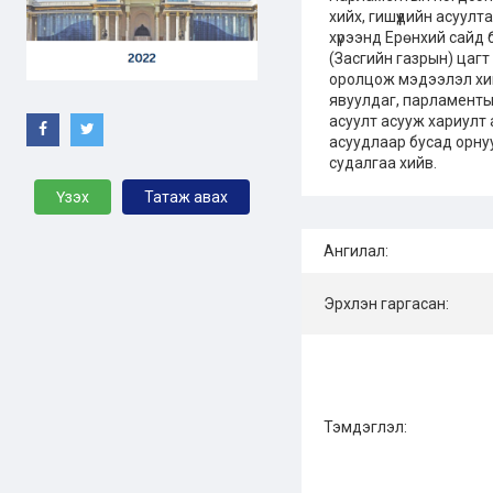
хийх, гишүүдийн асуул
хүрээнд Ерөнхий сайд
(Засгийн газрын) цаг
оролцож мэдээлэл хий
явуулдаг, парламенты
асуулт асууж хариулт
асуудлаар бусад орн
судалгаа хийв.
Үзэх
Татаж авах
Ангилал:
Эрхлэн гаргасан:
Тэмдэглэл: