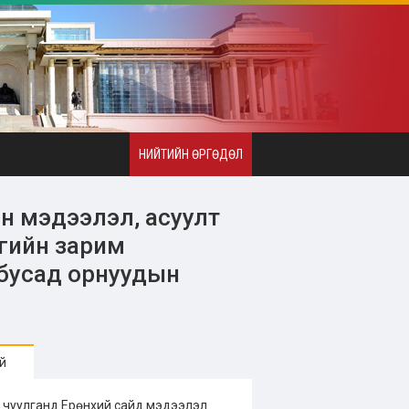
НИЙТИЙН ӨРГӨДӨЛ
ын мэдээлэл, асуулт
гийн зарим
 бусад орнуудын
й
 чуулганд Ерөнхий сайд мэдээлэл