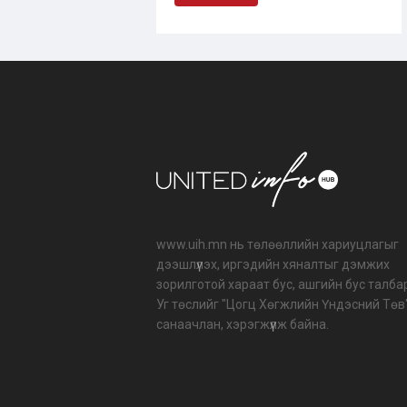
www.uih.mn нь төлөөллийн хариуцлагыг
дээшлүүлэх, иргэдийн хяналтыг дэмжих
зорилготой хараат бус, ашгийн бус талба
Уг төслийг "Цогц Хөгжлийн Үндэсний Төв
санаачлан, хэрэгжүүлж байна.