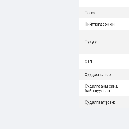
Төрөл:
Нийтлэгдсэн он:
Түлхүүр үг:
Хэл:
Хуудасны тоо:
Судалгааны санд
байршуулсан:
Судалгааг үзсэн: