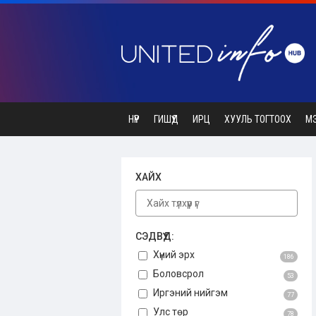
НҮҮР
ГИШҮҮД
ИРЦ
ХУУЛЬ ТОГТООХ
М
ХАЙХ
СЭДВҮҮД:
Хүний эрх
186
Боловсрол
53
Иргэний нийгэм
77
Улс төр
78