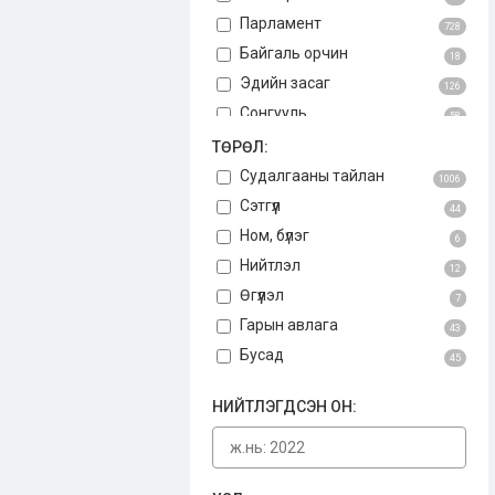
Парламент
728
Байгаль орчин
18
Эдийн засаг
126
Сонгууль
58
Авлига
ТӨРӨЛ:
75
Үндсэн хууль
Судалгааны тайлан
3
1006
Бусад
Сэтгүүл
34
44
Ном, бүлэг
6
Нийтлэл
12
Өгүүлэл
7
Гарын авлага
43
Бусад
45
НИЙТЛЭГДСЭН ОН: