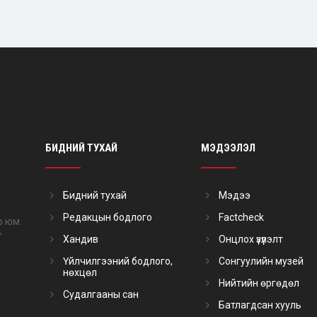
БИДНИЙ ТУХАЙ
МЭДЭЭЛЭЛ
Бидний тухай
Мэдээ
Редакцын бодлого
Factcheck
р юм.
"
Хандив
Онцлох үзүүлэлт
Үйлчилгээний бодлого,
Сонгуулийн музей
нөхцөл
Нийтийн өргөдөл
Судалгааны сан
Батлагдсан хууль