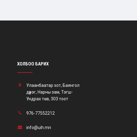
ХОЛБОО БАРИХ
Улаанбаатар хот, Баянгол
дүүрэг, Нарны зам, Тэгш-
Ундрах төв, 303 тоот
976-77552212
info@uih.mn