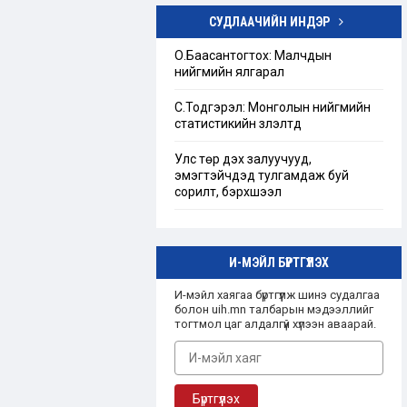
СУДЛААЧИЙН ИНДЭР
Төрийн бус байгууллагын тухай
хуулийг шинэчлэн найруулах
О.Баасантогтох: Малчдын
хэрэгцээ, шаардлагын тандан
нийгмийн ялгарал
судалгаа
С.Тодгэрэл: Монголын нийгмийн
“Ашгийн бус байгууллага”-ын
статистикийн үзүүлэлтүүд
талаарх Монгол улсын эрх зүйн
зохицуулалт
Улс төр дэх залуучууд,
эмэгтэйчүүдэд тулгамдаж буй
сорилт, бэрхшээл
И-МЭЙЛ БҮРТГҮҮЛЭХ
И-мэйл хаягаа бүртгүүлж шинэ судалгаа
болон uih.mn талбарын мэдээллийг
тогтмол цаг алдалгүй хүлээн аваарай.