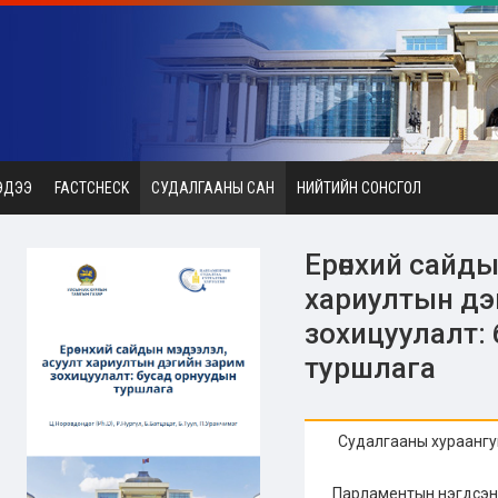
ЭДЭЭ
FACTCHECK
СУДАЛГААНЫ САН
НИЙТИЙН СОНСГОЛ
Ерөнхий сайд
хариултын дэ
зохицуулалт:
туршлага
Судалгааны хураангу
Парламентын нэгдсэн