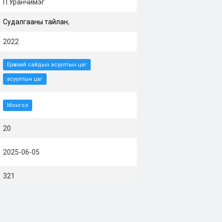
П.Уранчимэг
Судалгааны тайлан
,
2022
Ерөнхий сайдын асуултын цаг
асуултын цаг
Монгол
20
2025-06-05
321