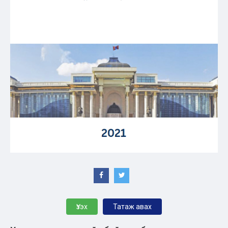
Үзэх
Татаж авах