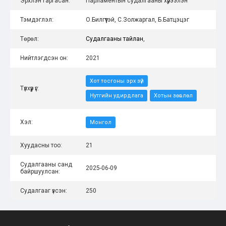
Эрхлэн гаргасан:
Парламентын судалгааны хүрээлэн
Тэмдэглэл:
О.Билгүүтэй, С.Золжаргал, Б.Батцэцэг
Төрөл:
Судалгааны тайлан
,
Нийтлэгдсэн он:
2021
Хот тосгоны эрх зүй
Түлхүүр үг:
Нутгийн удирдлага
Хотын зөвлөл
Хэл:
Монгол
Хуудасны тоо:
21
Судалгааны санд
2025-06-09
байршуулсан:
Судалгааг үзсэн:
250