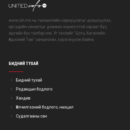
www.uih.mn нь төлөөллийн хариуцлагыг дээшлүүлэх,
иргэдийн хяналтыг дэмжих зорилготой хараат бус,
ашгийн бус талбар юм. Уг төслийг "Цогц Хөгжлийн
Үндэсний Төв" санаачлан, хэрэгжүүлж байна.
БИДНИЙ ТУХАЙ
Бидний тухай
Редакцын бодлого
Хандив
Үйлчилгээний бодлого, нөхцөл
Судалгааны сан