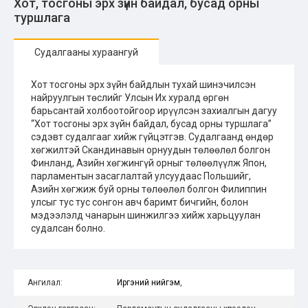
Хот, тосгоны эрх зүйн байдал, бусад орны
туршлага
Судалгааны хураангуй
Хот тосгоны эрх зүйн байдлын тухай шинэчилсэн
найруулгын төслийг Улсын Их хуралд өргөн
барьсантай холбоотойгоор ирүүлсэн захиалгын дагуу
“Хот тосгоны эрх зүйн байдал, бусад орны туршлага”
сэдэвт судалгааг хийж гүйцэтгэв. Судалгаанд өндөр
хөгжилтэй Скандинавын орнуудын төлөөлөл болгон
Финланд, Азийн хөгжингүй орныг төлөөлүүлж Япон,
парламентын засаглалтай улсуудаас Польшийг,
Азийн хөгжиж буй орны төлөөлөл болгон Филиппин
улсыг тус тус сонгон авч баримт бичгийн, болон
мэдээлэлд чанарын шинжилгээ хийж харьцуулан
судалсан болно.
Ангилал:
Иргэний нийгэм
,