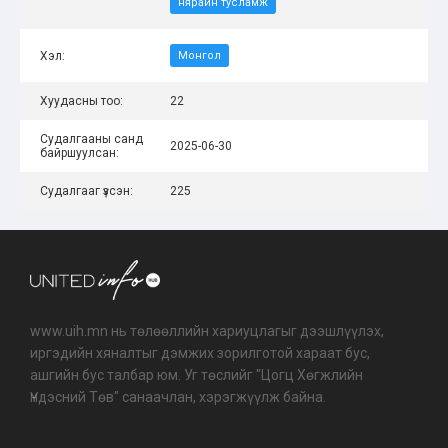
нярайн тусламж
Хэл:
Монгол
Хуудасны тоо:
22
Судалгааны санд
2025-06-30
байршуулсан:
Судалгааг үзсэн:
225
www.uih.mn нь төлөөллийн хариуцлагыг дээшлүүлэх,
иргэдийн хяналтыг дэмжих зорилготой хараат бус,
ашгийн бус талбар юм. Уг төслийг "Цогц Хөгжлийн
Үндэсний Төв" санаачлан, хэрэгжүүлж байна.