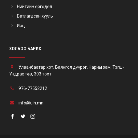
Нийтийн өргөдөл
Батлагдсан хууль
Ирц
ХОЛБОО БАРИХ
Улаанбаатар хот, Баянгол дүүрэг, Нарны зам, Тэгш-
Ундрах төв, 303 тоот
976-77552212
info@uih.mn