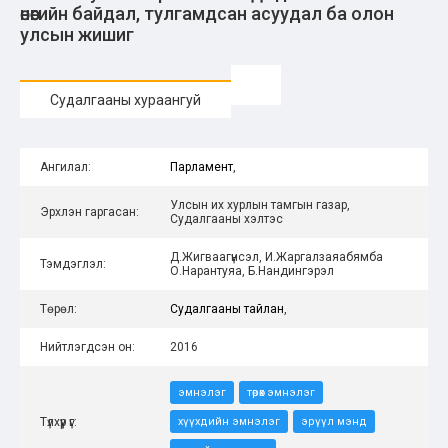
өнөөгийн байдал, тулгамдсан асуудал ба олон
улсын жишиг
Судалгааны хураангуй
Ангилал:
Парламент
,
Улсын их хурлын тамгын газар,
Эрхлэн гаргасан:
Судалгааны хэлтэс
Д.Жигваагүнсэл, И.Жаргалзаяабямба
Тэмдэглэл:
О.Нарантуяа, Б.Нандингэрэл
Төрөл:
Судалгааны тайлан
,
Нийтлэгдсэн он:
2016
эмнэлэг
төрөх эмнэлэг
Түлхүүр үг:
хүүхдийн эмнэлэг
эрүүл мэнд