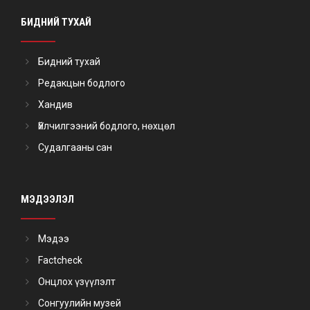
БИДНИЙ ТУХАЙ
Бидний тухай
Редакцын бодлого
Хандив
Үйлчилгээний бодлого, нөхцөл
Судалгааны сан
МЭДЭЭЛЭЛ
Мэдээ
Factcheck
Онцлох үзүүлэлт
Сонгуулийн музей