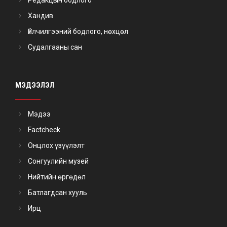
Хандив
Үйлчилгээний бодлого, нөхцөл
Судалгааны сан
МЭДЭЭЛЭЛ
Мэдээ
Factcheck
Онцлох үзүүлэлт
Сонгуулийн музей
Нийтийн өргөдөл
Батлагдсан хууль
Ирц