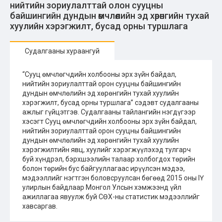
нийтийн зориулалттай олон сууцны
байшингийн дундын өмчлөлийн эд хөрөнгийн тухай
хуулийн хэрэгжилт, бусад орны туршлага
Судалгааны хураангуй
“Сууц өмчлөгчдийн холбооны эрх зүйн байдал,
нийтийн зориулалттай орон сууцны байшингийн
дундын өмчлөлийн эд хөрөнгийн тухай хуулийн
хэрэгжилт, бусад орны туршлага” сэдэвт судалгааны
ажлыг гүйцэтгэв. Судалгааны тайлангийн нэгдүгээр
хэсэгт Сууц өмчлөгчдийн холбооны эрх зүйн байдал,
нийтийн зориулалттай орон сууцны байшингийн
дундын өмчлөлийн эд хөрөнгийн тухай хуулийн
хэрэгжилтийн явц, хуулийг хэрэгжүүлэхэд тулгарч
буй хүндрэл, бэрхшээлийн талаар холбогдох төрийн
болон төрийн бус байгууллагаас ирүүлсэн мэдээ,
мэдээллийг нэгтгэн боловсруулсан бөгөөд 2015 оны IҮ
улирлын байдлаар Монгол Улсын хэмжээнд үйл
ажиллагаа явуулж буй СӨХ-ны статистик мэдээллийг
хавсаргав.