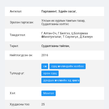
Ангилал:
Парламент
,
Эдийн засаг
,
Улсын их хурлын тамгын газар,
Эрхлэн гаргасан:
Судалгааны хэлтэс
Г.Алтан-Оч, Г.Билгээ, Ц.Болормаа
Тэмдэглэл:
Ө.Мөнхтунгалаг, Т.Саулегүл, Д.Халиун
Төрөл:
Судалгааны тайлан
,
Нийтлэгдсэн он:
2016
сөх
сууц өмчлөгчдийн холбоо
Түлхүүр үг:
орон сууц
дундын өмчлөлийн эд хөрөнгө
Хэл:
Монгол
Хуудасны тоо:
25