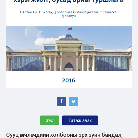
Үзэх
Татаж авах
Сууц өмчлөгчдийн холбооны эрх зүйн байдал,