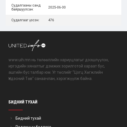
Судалгааны санд
2025-06-30
байршуулсан:
Судалгааг үзсэн:
476
www.uih.mn нь төлөөллийн хариуцлагыг дээшлүүлэх,
иргэдийн хяналтыг дэмжих зорилготой хараат бус,
ашгийн бус талбар юм. Уг төслийг "Цогц Хөгжлийн
Үндэсний Төв" санаачлан, хэрэгжүүлж байна.
БИДНИЙ ТУХАЙ
Бидний тухай
Редакцын бодлого