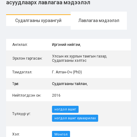
асуудлаарх лавлагаа мэдээлэл
Судалгааны хураангуй
Лавлагаа мэдээлэл
Ангилал:
Иргэний нийгэм
,
Улсын их хурлын тамгын газар,
Эрхлэн гаргасан:
Судалгааны хэлтэс
Тэмдэглэл:
Г. Алтан-Оч (PhD)
Төрөл:
Судалгааны тайлан
,
Нийтлэгдсэн он:
2016
ногдол ашиг
Түлхүүр үг:
ногдол ашиг хуваарилах
Хэл:
Монгол