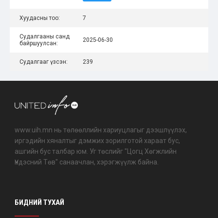
Хуудасны тоо:
7
Судалгааны санд
2025-06-30
байршуулсан:
Судалгааг үзсэн:
239
www.uih.mn нь төлөөллийн хариуцлагыг дээшлүүлэх,
иргэдийн хяналтыг дэмжих зорилготой хараат бус,
ашгийн бус талбар юм. Уг төслийг "Цогц Хөгжлийн
Үндэсний Төв" санаачлан, хэрэгжүүлж байна.
БИДНИЙ ТУХАЙ