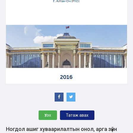
Үзэх
Татаж авах
Ногдол ашиг хуваарилалтын онол, арга зүйн