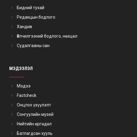
Бидний тухай
Редакцын бодлого
Хандив
Үйлчилгээний бодлого, нөхцөл
Судалгааны сан
МЭДЭЭЛЭЛ
Мэдээ
Factcheck
Онцлох үзүүлэлт
Сонгуулийн музей
Нийтийн өргөдөл
Батлагдсан хууль