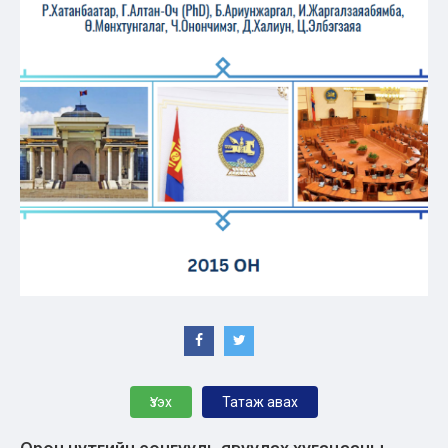
Үзэх
Татаж авах