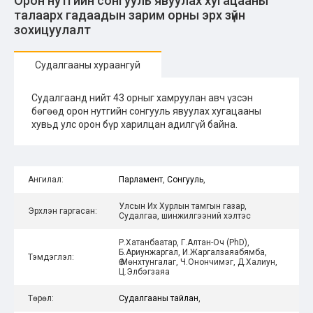
Орон нутгийн сонгууль явуулах хугацааны
талаарх гадаадын зарим орны эрх зүйн
зохицуулалт
Судалгааны хураангуй
Судалгаанд нийт 43 орныг хамруулан авч үзсэн
бөгөөд орон нутгийн сонгууль явуулах хугацааны
хувьд улс орон бүр харилцан адилгүй байна.
Ангилал:
Парламент
,
Сонгууль
,
Улсын Их Хурлын тамгын газар,
Эрхлэн гаргасан:
Судалгаа, шинжилгээний хэлтэс
Р.Хатанбаатар, Г.Алтан-Оч (PhD),
Б.Ариунжаргал, И.Жаргалзаяабямба,
Тэмдэглэл:
Ө.Мөнхтунгалаг, Ч.Онончимэг, Д.Халиун,
Ц.Элбэгзаяа
Төрөл:
Судалгааны тайлан
,