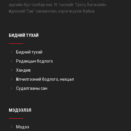
ашгийн бус талбар юм. Уг төслийг "Цогц Хөгжлийн
Үндэсний Төв" санаачлан, хэрэгжүүлж байна.
БИДНИЙ ТУХАЙ
Бидний тухай
Редакцын бодлого
Хандив
Үйлчилгээний бодлого, нөхцөл
Судалгааны сан
МЭДЭЭЛЭЛ
Мэдээ