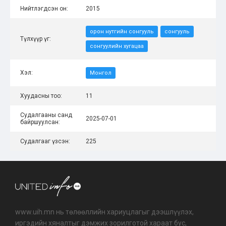
Нийтлэгдсэн он:
2015
орон нутгийн сонгууль
сонгууль
Түлхүүр үг:
сонгуулийн хугацаа
Хэл:
Монгол
Хуудасны тоо:
11
Судалгааны санд
2025-07-01
байршуулсан:
Судалгааг үзсэн:
225
www.uih.mn нь төлөөллийн хариуцлагыг дээшлүүлэх,
иргэдийн хяналтыг дэмжих зорилготой хараат бус,