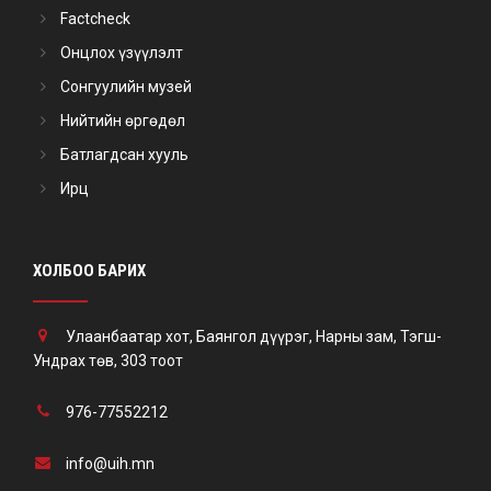
Factcheck
Онцлох үзүүлэлт
Сонгуулийн музей
Нийтийн өргөдөл
Батлагдсан хууль
Ирц
ХОЛБОО БАРИХ
Улаанбаатар хот, Баянгол дүүрэг, Нарны зам, Тэгш-
Ундрах төв, 303 тоот
976-77552212
info@uih.mn